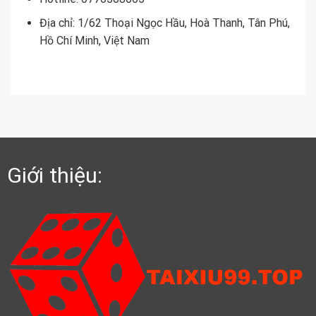
Địa chỉ:
1/62 Thoại Ngọc Hầu, Hoà Thanh, Tân Phú,
Hồ Chí Minh, Việt Nam
Giới thiệu: