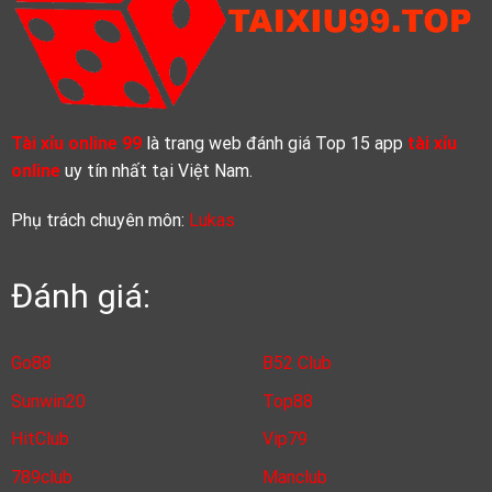
Tài xỉu online 99
là trang web đánh giá Top 15 app
tài xỉu
online
uy tín nhất tại Việt Nam.
Phụ trách chuyên môn:
Lukas
Đánh giá:
Go88
B52 Club
Sunwin20
Top88
HitClub
Vip79
789club
Manclub