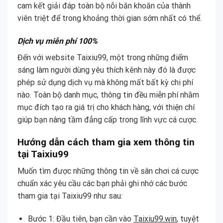
cam kết giải đáp toàn bộ nỗi băn khoăn của thành
viên triệt để trong khoảng thời gian sớm nhất có thể.
Dịch vụ miễn phí 100%
Đến với website Taixiu99, một trong những điểm
sáng làm người dùng yêu thích kênh này đó là được
phép sử dụng dịch vụ mà không mất bất kỳ chi phí
nào. Toàn bộ danh mục, thông tin đều miễn phí nhằm
mục đích tạo ra giá trị cho khách hàng, với thiện chí
giúp bạn nâng tầm đẳng cấp trong lĩnh vực cá cược.
Hướng dẫn cách tham gia xem thông tin
tại Taixiu99
Muốn tìm được những thông tin về sân chơi cá cược
chuẩn xác yêu cầu các bạn phải ghi nhớ các bước
tham gia tại Taixiu99 như sau:
Bước 1: Đầu tiên, bạn cần vào
Taixiu99.win
, tuyệt