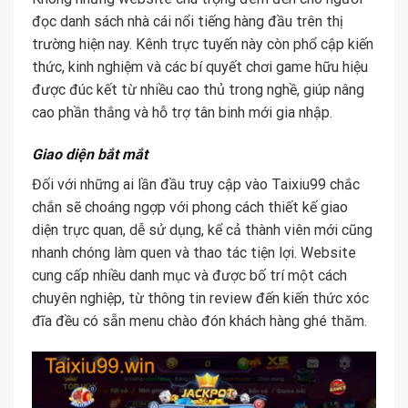
đọc danh sách nhà cái nổi tiếng hàng đầu trên thị
trường hiện nay. Kênh trực tuyến này còn phổ cập kiến
thức, kinh nghiệm và các bí quyết chơi game hữu hiệu
được đúc kết từ nhiều cao thủ trong nghề, giúp nâng
cao phần thắng và hỗ trợ tân binh mới gia nhập.
Giao diện bắt mắt
Đối với những ai lần đầu truy cập vào Taixiu99 chắc
chắn sẽ choáng ngợp với phong cách thiết kế giao
diện trực quan, dễ sử dụng, kể cả thành viên mới cũng
nhanh chóng làm quen và thao tác tiện lợi. Website
cung cấp nhiều danh mục và được bố trí một cách
chuyên nghiệp, từ thông tin review đến kiến thức xóc
đĩa đều có sẵn menu chào đón khách hàng ghé thăm.