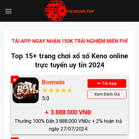
Bỏ
qua
nội
dung
TẢI APP NGAY NHẬN 150K TRẢI NGHIỆM MIỄN PHÍ
Top 15+ trang chơi xổ số Keno online
trực tuyến uy tín 2024
★
Bomwin
➥ Tải App
Xem Đánh Giá
5.0
+ 3.888.000 VNĐ
Thưởng 100% Đến 3.888.000 VNĐc + 2% hoàn trả
ngày 27/07/2024