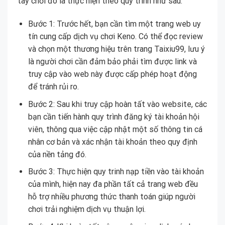
tay chơi đó là thực hiện theo quy trình như sau:
Bước 1: Trước hết, bạn cần tìm một trang web uy
tín cung cấp dịch vụ chơi Keno. Có thể đọc review
và chọn một thương hiệu trên trang Taixiu99, lưu ý
là người chơi cần đảm bảo phải tìm được link và
truy cập vào web này được cấp phép hoạt động
để tránh rủi ro.
Bước 2: Sau khi truy cập hoàn tất vào website, các
bạn cần tiến hành quy trình đăng ký tài khoản hội
viên, thông qua việc cập nhật một số thông tin cá
nhân cơ bản và xác nhận tài khoản theo quy định
của nền tảng đó.
Bước 3: Thực hiện quy trinh nạp tiền vào tài khoản
của mình, hiện nay đa phần tất cả trang web đều
hỗ trợ nhiều phương thức thanh toán giúp người
chơi trải nghiệm dịch vụ thuận lợi.