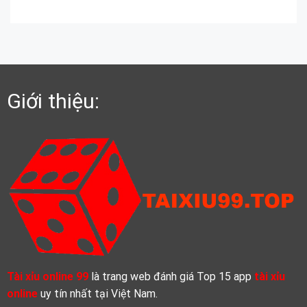
Giới thiệu:
Tài xỉu online 99
là trang web đánh giá Top 15 app
tài xỉu
online
uy tín nhất tại Việt Nam.