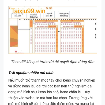
Theo dõi kết quả trước đó để quyết định đúng đắn
Trải nghiệm nhiều mô hình
Nếu muốn trở thành một tay chơi keno chuyên nghiệp
và đồng hành lâu dài thì các bạn nên thử nghiệm đa
dạng mô hình như keno lớn nhỏ, keno chẵn lẻ,… tùy
thuộc vào website mà bạn lựa chọn. Tương ứng với
mỗi mô hình sẽ có những đặc điểm riêng và mang lại