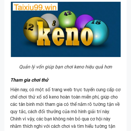
Quản lý vốn giúp bạn chơi keno hiệu quả hơn
Tham gia chơi thử
Hiện nay, có một số trang web trực tuyến cung cấp cơ
chế chơi thử xổ số keno hoàn toàn miễn phí, giúp cho
các tân binh mới tham gia có thể nắm rõ tường tận về
quy tắc, cách đổi thưởng của mô hình giải trí này.
Chính vì vậy, các bạn không nên bỏ qua cơ hội này
nhằm thích nghi với cách chơi và tìm hiểu tường tận