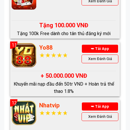
Xem Đánh Giá
Tặng 100.000 VNĐ
Tặng 100k Free dành cho tân thủ đăng ký mới
11
Yo88
➥ Tải App
Xem Đánh Giá
+ 50.000.000 VNĐ
Khuyến mãi nạp đầu đến 50tr VND + Hoàn trả thể
thao 1.8%
12
Nhatvip
➥ Tải App
Xem Đánh Giá