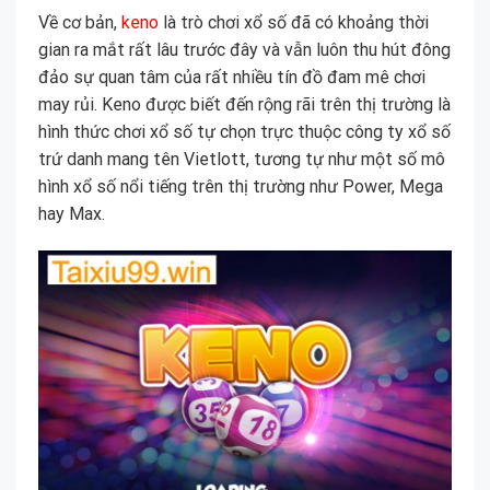
Về cơ bản,
keno
là trò chơi xổ số đã có khoảng thời
gian ra mắt rất lâu trước đây và vẫn luôn thu hút đông
đảo sự quan tâm của rất nhiều tín đồ đam mê chơi
may rủi. Keno được biết đến rộng rãi trên thị trường là
hình thức chơi xổ số tự chọn trực thuộc công ty xổ số
trứ danh mang tên Vietlott, tương tự như một số mô
hình xổ số nổi tiếng trên thị trường như Power, Mega
hay Max.