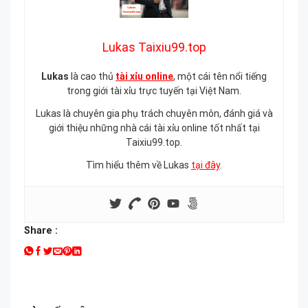
Lukas Taixiu99.top
Lukas
là cao thủ
tài xỉu online
, một cái tên nổi tiếng
trong giới tài xỉu trực tuyến tại Việt Nam.
Lukas là chuyên gia phụ trách chuyên môn, đánh giá và
giới thiệu những nhà cái tài xỉu online tốt nhất tại
Taixiu99.top.
Tìm hiểu thêm về Lukas
tại đây
.
Share :