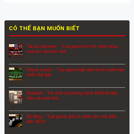
CÓ THỂ BẠN MUỐN BIẾT
Tài xỉu Gemwin – Tựa game hot hit chinh phục
mọi bet thủ khó tính
ở
Chức năng bình luận bị tắt
Tài
xỉu
Chuck-a-luck – Tựa game hấp dẫn và lôi cuốn bậc
Gemwin
nhất thế giới
–
ở
Chức năng bình luận bị tắt
Tựa
Chuck-
game
a-
Diceball – Trò chơi có phong cách thiết kế độc
hot
luck
đáo và cuốn hút
hit
–
chinh
ở
Chức năng bình luận bị tắt
Tựa
phục
Diceball
game
mọi
–
Bo Bing – Tựa game giải trí oanh tạc mọi diễn
hấp
bet
Trò
đàn 2024
dẫn
thủ
chơi
và
ở
Chức năng bình luận bị tắt
khó
có
lôi
Bo