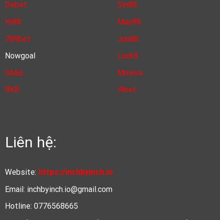
Debet
Sin88
Hi88
May88
789bet
Jun88
Nowgoal
Luck8
S666
Mmlive
BK8
i9bet
Liên hệ:
Website:
https://inchbyinch.io
Email:
inchbyinch.io@gmail.com
Hotline:
0776568665