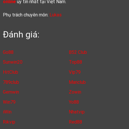
online
uy tín nhất tại Việt Nam.
Phụ trách chuyên môn:
Lukas
Đánh giá:
Go88
B52 Club
Sunwin20
Top88
HitClub
Vip79
789club
Manclub
Gemwin
Zowin
Win79
Yo88
iWin
Nhatvip
Rikvip
Red88