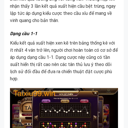
nhận thấy 3 lần kết quả xuất hiện cầu bệt trùng, ngay
lập tức áp dụng kiểu cược theo cầu xỉu để mang về
vinh quang cho bản thân.
Dạng cầu 1-1
Kiểu kết quả xuất hiện xen kẽ trên bảng thống kê với
ít nhất 4 ván trở lên, người chơi hoàn toàn có cơ sở để
áp dụng dạng cầu 1-1. Dạng cược này cũng có tần
suất hiển thị rất cao nên các tân thủ lưu ý theo dõi
lịch sử đối đầu để đưa ra chiến thuật đặt cược phù
hợp.