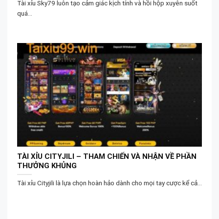
Tài xỉu Sky79 luôn tạo cảm giác kịch tính và hồi hộp xuyên suốt
quá...
TÀI XỈU CITYJILI – THAM CHIẾN VÀ NHẬN VỀ PHẦN
THƯỞNG KHỦNG
Tài xỉu Cityjili là lựa chọn hoàn hảo dành cho mọi tay cược kể cả...