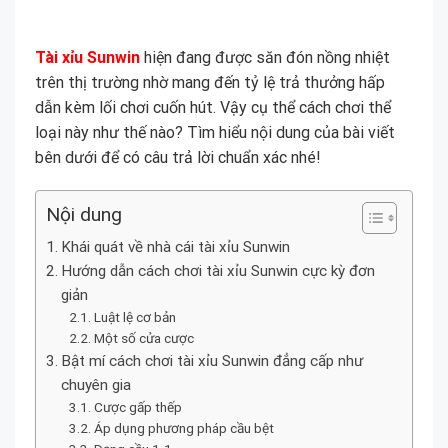
Tài xỉu Sunwin
hiện đang được săn đón nồng nhiệt
trên thị trường nhờ mang đến tỷ lệ trả thưởng hấp
dẫn kèm lối chơi cuốn hút. Vậy cụ thể cách chơi thể
loại này như thế nào? Tìm hiểu nội dung của bài viết
bên dưới để có câu trả lời chuẩn xác nhé!
Nội dung
Khái quát về nhà cái tài xỉu Sunwin
Hướng dẫn cách chơi tài xỉu Sunwin cực kỳ đơn
giản
Luật lệ cơ bản
Một số cửa cược
Bật mí cách chơi tài xỉu Sunwin đẳng cấp như
chuyên gia
Cược gấp thếp
Áp dụng phương pháp cầu bệt