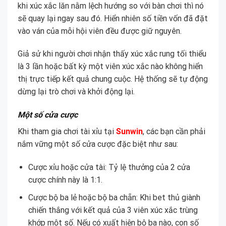
khi xúc xắc lăn nằm lệch hướng so với bàn chơi thì nó
sẽ quay lại ngay sau đó. Hiển nhiên số tiền vốn đã đặt
vào ván của mỗi hội viên đều được giữ nguyên.
Giả sử khi người chơi nhận thấy xúc xắc rung tối thiểu
là 3 lần hoặc bất kỳ một viên xúc xắc nào không hiển
thị trực tiếp kết quả chung cuộc. Hệ thống sẽ tự động
dừng lại trò chơi và khởi động lại.
Một số cửa cược
Khi tham gia chơi tài xỉu tại
Sunwin
, các bạn cần phải
nắm vững một số cửa cược đặc biệt như sau:
Cược xỉu hoặc cửa tài: Tỷ lệ thưởng của 2 cửa
cược chính này là 1:1.
Cược bộ ba lẻ hoặc bộ ba chẵn: Khi bet thủ giành
chiến thắng với kết quả của 3 viên xúc xắc trùng
khớp một số. Nếu có xuất hiện bộ ba nào, con số