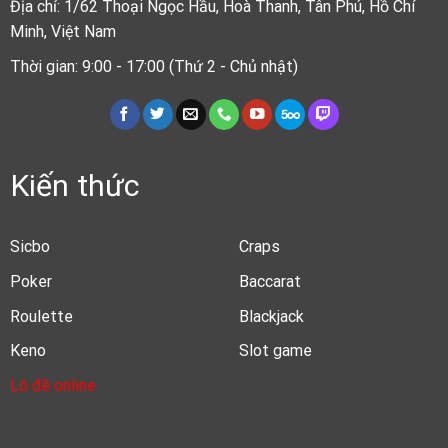
Địa chỉ:
1/62 Thoại Ngọc Hầu, Hoà Thanh, Tân Phú, Hồ Chí
Minh, Việt Nam
Thời gian: 9:00 - 17:00 (Thứ 2 - Chủ nhật)
Kiến thức
Sicbo
Craps
Poker
Baccarat
Roulette
Blackjack
Keno
Slot game
Lô đề online