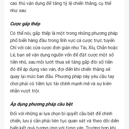
cao thủ vận dụng để tăng tỷ lệ chiến thắng, cụ thể
như sau:
Cược gấp thếp
Có thể nói, gấp thếp là một trong những phương pháp
phổ biến hàng đầu trong lĩnh vực cá cược trực tuyến.
Chỉ với các cửa cược đơn giản như Tài, Xỉu, Chẵn hoặc
Lẻ, bạn sẽ vận dụng nguồn vốn để đặt cược một số
tiền nhỏ, sau mỗi lướt thua sẽ tăng gấp đôi số tiền
đó để áp dụng vào ván, đợi đến khi chiến thắng sẽ
quay lại mức ban đầu. Phương pháp này yêu cầu tay
chơi phải có tiềm lực tài chính mạnh mẽ và sự kiên
nhẫn vượt trội.
Áp dụng phương pháp cầu bệt
Đối với những ai lựa chọn bí quyết cầu bệt để chinh
chiến, lưu ý cần phải liên tục quan sát và theo dõi diễn
biến kết quả tương ứng với từng ván. Trường hợp khi