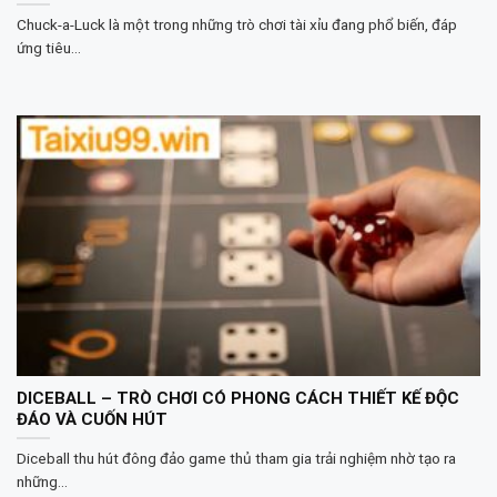
Chuck-a-Luck là một trong những trò chơi tài xỉu đang phổ biến, đáp
ứng tiêu...
DICEBALL – TRÒ CHƠI CÓ PHONG CÁCH THIẾT KẾ ĐỘC
ĐÁO VÀ CUỐN HÚT
Diceball thu hút đông đảo game thủ tham gia trải nghiệm nhờ tạo ra
những...