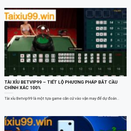
TÀI XỈU BETVIP99 – TIẾT LỘ PHƯƠNG PHÁP BẮT CẦU
CHÍNH XÁC 100%
Tài xỉu Betvip99 là một tựa game căn cứ vào vận may để dự đoán...