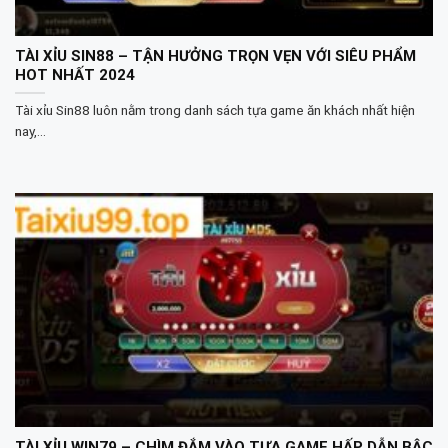
TÀI XỈU SIN88 – TẬN HƯỞNG TRỌN VẸN VỚI SIÊU PHẨM
HOT NHẤT 2024
Tài xỉu Sin88 luôn nằm trong danh sách tựa game ăn khách nhất hiện
nay,...
TÀI XỈU WIN79 – CHÌM ĐẮM VÀO TỰA GAME HẤP DẪN BẬC