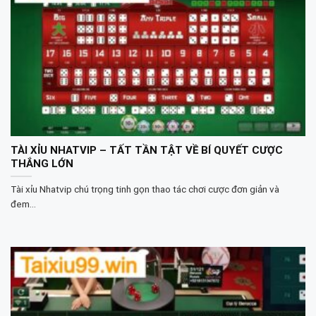
TÀI XỈU NHATVIP – TẤT TẦN TẬT VỀ BÍ QUYẾT CƯỢC
THẮNG LỚN
Tài xỉu Nhatvip chú trọng tinh gọn thao tác chơi cược đơn giản và
đem...