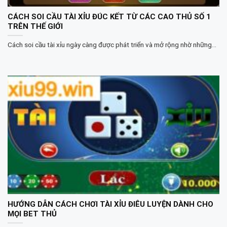
CÁCH SOI CẦU TÀI XỈU ĐÚC KẾT TỪ CÁC CAO THỦ SỐ 1
TRÊN THẾ GIỚI
Cách soi cầu tài xỉu ngày càng được phát triển và mở rộng nhờ những...
HƯỚNG DẪN CÁCH CHƠI TÀI XỈU ĐIÊU LUYỆN DÀNH CHO
MỌI BET THỦ