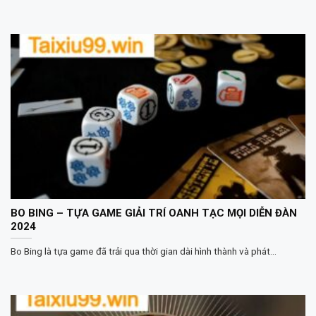
BO BING – TỰA GAME GIẢI TRÍ OANH TẠC MỌI DIỄN ĐÀN
2024
Bo Bing là tựa game đã trải qua thời gian dài hình thành và phát...