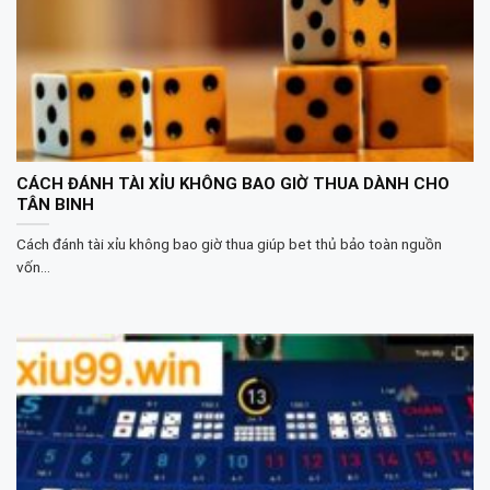
CÁCH ĐÁNH TÀI XỈU KHÔNG BAO GIỜ THUA DÀNH CHO
TÂN BINH
Cách đánh tài xỉu không bao giờ thua giúp bet thủ bảo toàn nguồn
vốn...