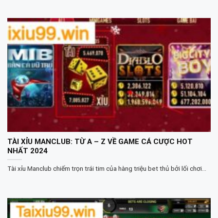
TÀI XỈU MANCLUB: TỪ A – Z VỀ GAME CÁ CƯỢC HOT
NHẤT 2024
Tài xỉu Manclub chiếm trọn trái tim của hàng triệu bet thủ bởi lối chơi...