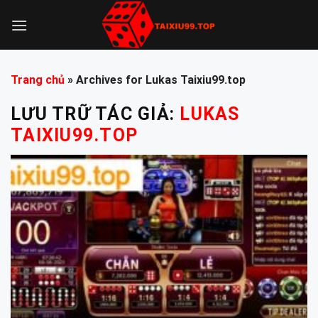
Bỏ
qua
nội
dung
Trang chủ
»
Archives for Lukas Taixiu99.top
LƯU TRỮ TÁC GIẢ:
LUKAS
TAIXIU99.TOP