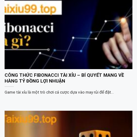
CÔNG THỨC FIBONACCI TÀI XỈU – BÍ QUYẾT MANG VỀ
HÀNG TỶ ĐỒNG LỢI NHUẬN
Game tài xỉu là một trò chơi cá cược dựa vào may rủi để đặt...