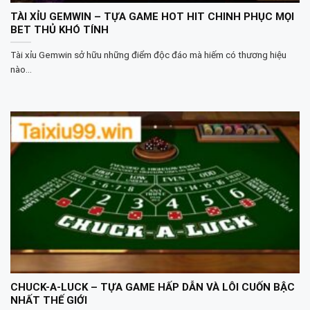
TÀI XỈU GEMWIN – TỰA GAME HOT HIT CHINH PHỤC MỌI
BET THỦ KHÓ TÍNH
Tài xỉu Gemwin sở hữu những điểm độc đáo mà hiếm có thương hiệu
nào...
CHUCK-A-LUCK – TỰA GAME HẤP DẪN VÀ LÔI CUỐN BẬC
NHẤT THẾ GIỚI