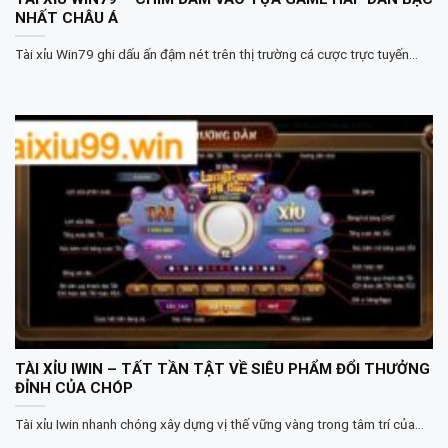
NHẤT CHÂU Á
Tài xỉu Win79 ghi dấu ấn đậm nét trên thị trường cá cược trực tuyến...
TÀI XỈU IWIN – TẤT TẦN TẬT VỀ SIÊU PHẨM ĐỔI THƯỞNG
ĐỈNH CỦA CHÓP
Tài xỉu Iwin nhanh chóng xây dựng vị thế vững vàng trong tâm trí của...