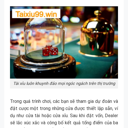
Tài xỉu luôn khuynh đảo mọi ngóc ngách trên thị trường
Trong quá trình chơi, các bạn sẽ tham gia dự đoán và
đặt cược một trong những cửa được thiết lập sẵn, ví
dụ như cửa tài hoặc cửa xỉu. Sau khi đặt vốn, Dealer
sẽ lắc xúc xắc và công bố kết quả tổng điểm của ba