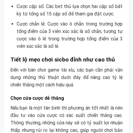
Cược cặp số: Các bet thủ lựa chọn hai cặp số bất
kỳ từ tổng số 15 cặp số để tham gia đặt cược.
Cược chẵn lẻ: Cược vào ô chẵn trong trường hợp
tổng điểm của 3 viên xúc xắc là số chẵn, tương tự
cược vào ô lẻ trong trường hợp tổng điểm của 3
viên xúc xắc là số lẻ.
Tiết lộ mẹo chơi sicbo đỉnh như cao thủ
Đến với bàn chơi game tài xỉu, các bạn cần phải vận
dụng những thủ thuật dưới đây để nâng cao tỷ lệ
chiến thắng một cách hiệu quả.
Chọn cửa cược dễ thắng
Nếu bạn là một tân binh thì phương án tốt nhất là nên
đầu tư vào cửa cược có xác suất chiến thắng cao.
Thông thường, những cửa này sẽ có tỷ suất lợi nhuận
thấp nhưng rủi ro lại không cao, giúp người chơi bảo