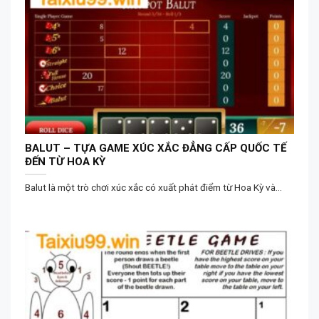
BALUT – TỰA GAME XÚC XẮC ĐẲNG CẤP QUỐC TẾ
ĐẾN TỪ HOA KỲ
Balut là một trò chơi xúc xắc có xuất phát điểm từ Hoa Kỳ và...