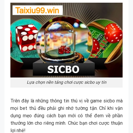
Lựa chọn nền tảng chơi cược sicbo uy tín
Trên đây là những thông tin thú vị về game sicbo mà
mọi bet thủ đều phải ghi nhớ tường tận. Chỉ khi vận
dụng mẹo đúng cách bạn mới có thể đem về phần
thưởng lớn cho riêng mình. Chúc bạn chơi cược thuận
lợi nhé!