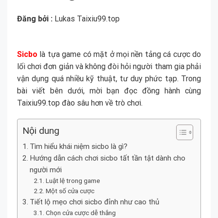
Đăng bởi :
Lukas Taixiu99.top
Sicbo
là tựa game có mặt ở mọi nền tảng cá cược do
lối chơi đơn giản và không đòi hỏi người tham gia phải
vận dụng quá nhiều kỹ thuật, tư duy phức tạp. Trong
bài viết bên dưới, mời bạn đọc đồng hành cùng
Taixiu99.top đào sâu hơn về trò chơi.
Nội dung
Tìm hiểu khái niệm sicbo là gì?
Hướng dẫn cách chơi sicbo tất tần tật dành cho
người mới
Luật lệ trong game
Một số cửa cược
Tiết lộ mẹo chơi sicbo đỉnh như cao thủ
Chọn cửa cược dễ thắng