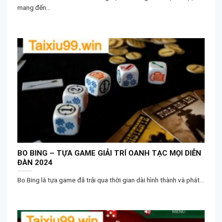
mang đến...
BO BING – TỰA GAME GIẢI TRÍ OANH TẠC MỌI DIỄN
ĐÀN 2024
Bo Bing là tựa game đã trải qua thời gian dài hình thành và phát...