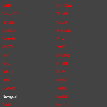
Go88
B52 Club
Sunwin20
Top88
HitClub
Vip79
789club
Manclub
Gemwin
Zowin
Win79
Yo88
iWin
Nhatvip
Rikvip
Red88
Debet
Sin88
Hi88
May88
789bet
Jun88
Nowgoal
Luck8
S666
Mmlive