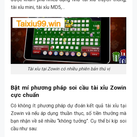
tài xỉu mini, tài xỉu MD5,…
Tài xỉu tại Zowin có nhiều phiên bản thú vị
Bật mí phương pháp soi cầu tài xỉu Zowin
cực chuẩn
Có không ít phương pháp dự đoán kết quả tài xỉu tại
Zowin và nếu áp dụng thuần thục, số tiền thưởng mà
bạn nhận về sẽ nhiều “không tưởng”. Cụ thể bí kíp soi
cầu như sau: