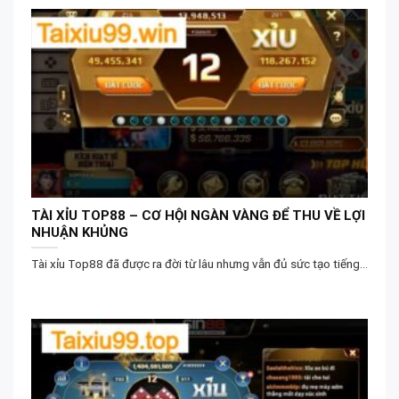
TÀI XỈU TOP88 – CƠ HỘI NGÀN VÀNG ĐỂ THU VỀ LỢI
NHUẬN KHỦNG
Tài xỉu Top88 đã được ra đời từ lâu nhưng vẫn đủ sức tạo tiếng...