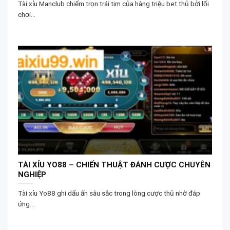
Tài xỉu Manclub chiếm trọn trái tim của hàng triệu bet thủ bởi lối
chơi...
TÀI XỈU YO88 – CHIẾN THUẬT ĐÁNH CƯỢC CHUYÊN
NGHIỆP
Tài xỉu Yo88 ghi dấu ấn sâu sắc trong lòng cược thủ nhờ đáp
ứng...