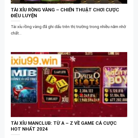
TÀI XỈU RỒNG VÀNG – CHIẾN THUẬT CHƠI CƯỢC
ĐIÊU LUYỆN
Tài xỉu rồng vàng đã ghi dấu trên thị trường trong nhiều năm nhờ
chất...
TÀI XỈU MANCLUB: TỪ A – Z VỀ GAME CÁ CƯỢC
HOT NHẤT 2024