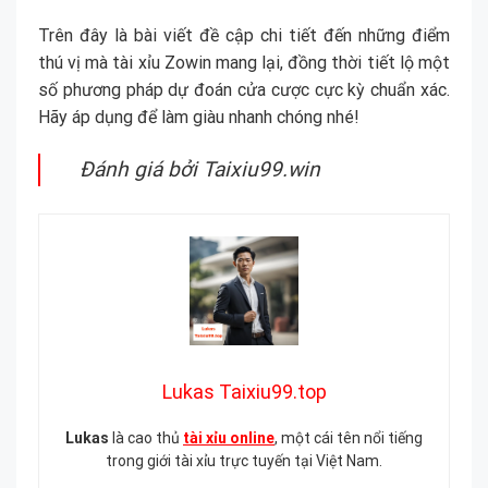
Trên đây là bài viết đề cập chi tiết đến những điểm
thú vị mà tài xỉu Zowin mang lại, đồng thời tiết lộ một
số phương pháp dự đoán cửa cược cực kỳ chuẩn xác.
Hãy áp dụng để làm giàu nhanh chóng nhé!
Đánh giá bởi Taixiu99.win
Lukas Taixiu99.top
Lukas
là cao thủ
tài xỉu online
, một cái tên nổi tiếng
trong giới tài xỉu trực tuyến tại Việt Nam.