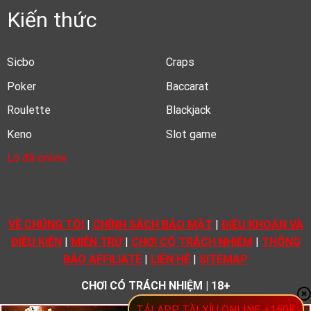
Kiến thức
Sicbo
Craps
Poker
Baccarat
Roulette
Blackjack
Keno
Slot game
Lô đề online
VỀ CHÚNG TÔI
|
CHÍNH SÁCH BẢO MẬT
|
ĐIỀU KHOẢN VÀ
ĐIỀU KIỆN
|
MIỄN TRỪ
|
CHƠI CÓ TRÁCH NHIỆM
|
THÔNG
BÁO AFFILIATE
|
LIÊN HỆ
|
SITEMAP
CHƠI CÓ TRÁCH NHIỆM | 18+
TẢI APP TÀI XỈU ONLINE +150K