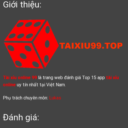
dẫn
Giới thiệu:
tế
đến
từ
Hoa
Kỳ
Tài xỉu online 99
là trang web đánh giá Top 15 app
tài xỉu
online
uy tín nhất tại Việt Nam.
Phụ trách chuyên môn:
Lukas
Đánh giá: