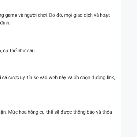
ang game và người chơi. Do đó, mọi giao dịch và hoạt
 định.
õ, cụ thể như sau:
i cá cược uy tín sẽ vào web này và ấn chọn đường link,
uận. Mức hoa hồng cụ thể sẽ được thông báo và thỏa