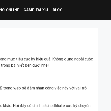
NO ONLINE
GAME TÀI XỈU
BLOG
 hàng mục tiêu cực kỳ hiệu quả. Không đứng ngoài cuộc
n trong bài viết bên dưới nhé!
hể, trang web sẽ đảm nhận công việc này với vai trò
c khác. Nơi đây có chính sách affiliate cực kỳ chuyên