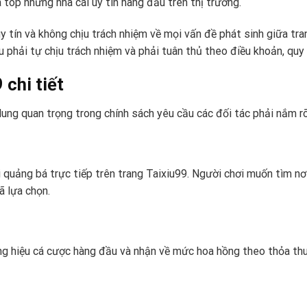
 top những nhà cái uy tín hàng đầu trên thị trường.
 uy tín và không chịu trách nhiệm về mọi vấn đề phát sinh giữa tr
phải tự chịu trách nhiệm và phải tuân thủ theo điều khoản, quy
 chi tiết
 dung quan trọng trong chính sách yêu cầu các đối tác phải nắm r
ai quảng bá trực tiếp trên trang Taixiu99. Người chơi muốn tìm nơ
ã lựa chọn.
ng hiệu cá cược hàng đầu và nhận về mức hoa hồng theo thỏa th