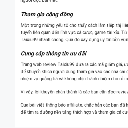
người đọc bài viết.
Tham gia cộng đồng
Một trong những yếu tố cho thấy cách làm tiếp thị li
tuyến liên quan đến lĩnh vực cá cược, game tài xỉu. Từ
Taixiu99 nhanh chóng. Qua đó xây dựng uy tín bền vữn
Cung cấp thông tin ưu đãi
Trang web review Taixiu99 đưa ra các mã giảm giá, ưu
để khuyến khích người dùng tham gia vào các nhà cái đ
nhiệm vụ quảng bá và không chịu trách nhiệm cho rủi r
Vì vậy, lời khuyên chân thành là các bạn cần đọc revi
Qua bài viết thông báo affiliate, chắc hẳn các bạn đã h
để tìm ra đường nền tảng thích hợp và tham gia cá cư