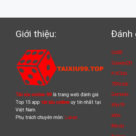
Giới thiệu:
Đánh 
Go88
Sunwin20
HitClub
789club
Gemwin
Tài xỉu online 99
là trang web đánh giá
Top 15 app
tài xỉu online
uy tín nhất tại
Win79
Việt Nam.
iWin
Phụ trách chuyên môn:
Lukas
Rikvip