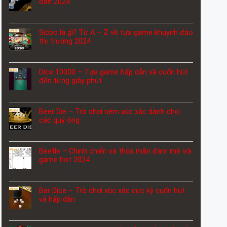
đàn 2024
dẫn
thủ
chơi
và
ở
Chức năng bình luận bị tắt
khó
có
lôi
Bo
tính
phong
cuốn
Bing
Sicbo là gì? Từ A – Z về tựa game khuynh đảo
cách
bậc
–
thị trường 2024
thiết
nhất
Tựa
kế
ở
Chức năng bình luận bị tắt
thế
game
độc
Sicbo
giới
giải
đáo
là
Dice 10000 – Tựa game hấp dẫn và cuốn hút
trí
và
gì?
đến từng giây phút
oanh
cuốn
Từ
tạc
ở
Chức năng bình luận bị tắt
hút
A
mọi
Dice
–
diễn
10000
Beer Die – Trò chơi ném xúc xắc dành cho
Z
đàn
–
các quý ông
về
2024
Tựa
tựa
ở
Chức năng bình luận bị tắt
game
game
Beer
hấp
khuynh
Die
Beetle – Chinh chiến và thỏa mãn đam mê với
dẫn
đảo
–
game hot 2024
và
thị
Trò
cuốn
ở
Chức năng bình luận bị tắt
trường
chơi
hút
Beetle
2024
ném
đến
–
Bar Dice – Trò chơi xúc xắc cực kỳ cuốn hút
xúc
từng
Chinh
và hấp dẫn
xắc
giây
chiến
dành
ở
Chức năng bình luận bị tắt
phút
và
cho
Bar
thỏa
các