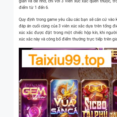
giản và dễ nhớ, chỉ với 3 viên xúc xắc quen thuộc,
điểm từ 1 đến 6.
Quy định trong game yêu cầu các bạn sẽ căn cứ vào k
đáp án cuối cùng của 3 viên xúc xắc dựa trên tổng đi
xúc xắc được đặt trong một chiếc hộp kín, khi người
xúc xắc này và công bố điểm thưởng trực tiếp trên gia