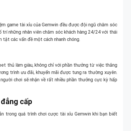
ghiệm game tài xỉu của Gemwin đều được đội ngũ chăm sóc
 bố trí những nhân viên chăm sóc khách hàng 24/24 với thái
n tật các vấn đề một cách nhanh chóng.
et thủ làm giàu, không chỉ với phần thưởng từ việc thắng
 chương trình ưu đãi, khuyến mãi được tung ra thường xuyên.
 người chơi sẽ nhận về rất nhiều phần thưởng cực kỳ hấp
 đẳng cấp
 trong quá trình chơi cược tài xỉu Gemwin khi bạn biết