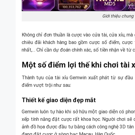
Giới thiệu chung 
Không chỉ đơn thuần là cược vào cửa tài, cửa xỉu, m
chiêu đãi khách hàng bao gồm cược số điểm, cược 
nhất,… Chỉ cần dự đoán chính xác, số tiền nhận về từ c
Một số điểm lợi thế khi chơi tài
Thành tựu của tài xỉu Gemwin xuất phát từ sự đầu
điểm vượt trội như sau:
Thiết kế giao diện đẹp mắt
Gemwin luôn tự hào khi sở hữu một giao diện có phon
xếp tính năng đặt cược rất khoa học. Người chơi sẽ dễ d
ảnh đồ họa được đầu tư bằng cách công nghệ 3D tâ
đang đặt cược ở sòng bạc Macau, Hàn Quốc.