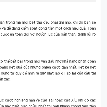
quan trọng mà mọi bet thủ đều phải ghi nhớ, khi đó bạn sẽ
có và dễ dàng kiểm soát dòng tiền một cách hiệu quả. Toàn
cược an toàn đối với nguồn lực của bản thân, tránh rủi ro
ủ có thể bất bại trong mọi ván đấu nhờ khả năng phán đoán
 bảng kết quả của những phiên cược gần nhất, liệt kê kết
dụng tư duy để nhìn ra quy luật lặp đi lặp lại của cầu tài
ẩn xác.
hức cược nghiêng hẳn về cửa Tài hoặc cửa Xỉu, khi đó các
ửa này xuất hiện nhiều nhất thì bạn nhanh chóng vào tiền