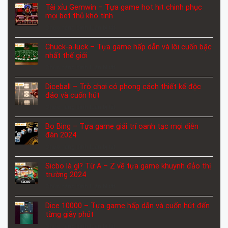
Tài xỉu Gemwin – Tựa game hot hit chinh phục
mọi bet thủ khó tính
ở
Chức năng bình luận bị tắt
Tài
xỉu
Chuck-a-luck – Tựa game hấp dẫn và lôi cuốn bậc
Gemwin
nhất thế giới
–
ở
Chức năng bình luận bị tắt
Tựa
Chuck-
game
a-
Diceball – Trò chơi có phong cách thiết kế độc
hot
luck
đáo và cuốn hút
hit
–
chinh
ở
Chức năng bình luận bị tắt
Tựa
phục
Diceball
game
mọi
–
Bo Bing – Tựa game giải trí oanh tạc mọi diễn
hấp
bet
Trò
đàn 2024
dẫn
thủ
chơi
và
ở
Chức năng bình luận bị tắt
khó
có
lôi
Bo
tính
phong
cuốn
Bing
Sicbo là gì? Từ A – Z về tựa game khuynh đảo thị
cách
bậc
–
trường 2024
thiết
nhất
Tựa
kế
ở
Chức năng bình luận bị tắt
thế
game
độc
Sicbo
giới
giải
đáo
là
Dice 10000 – Tựa game hấp dẫn và cuốn hút đến
trí
và
gì?
từng giây phút
oanh
cuốn
Từ
tạc
ở
Chức năng bình luận bị tắt
hút