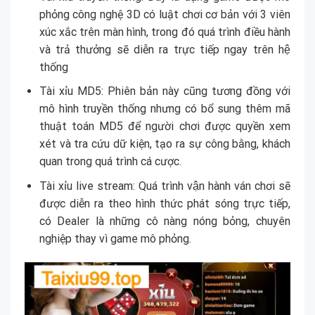
phỏng công nghệ 3D có luật chơi cơ bản với 3 viên
xúc xắc trên màn hình, trong đó quá trình điều hành
và trả thưởng sẽ diễn ra trực tiếp ngay trên hệ
thống
Tài xỉu MD5: Phiên bản này cũng tương đồng với
mô hình truyền thống nhưng có bổ sung thêm mã
thuật toán MD5 để người chơi được quyền xem
xét và tra cứu dữ kiện, tạo ra sự công bằng, khách
quan trong quá trình cá cược.
Tài xỉu live stream: Quá trình vận hành ván chơi sẽ
được diễn ra theo hình thức phát sóng trực tiếp,
có Dealer là những cô nàng nóng bỏng, chuyên
nghiệp thay vì game mô phỏng.