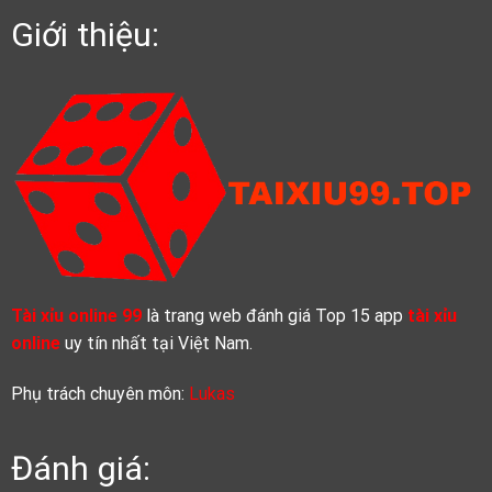
hấp
quốc
dẫn
Giới thiệu:
tế
đến
từ
Hoa
Kỳ
Tài xỉu online 99
là trang web đánh giá Top 15 app
tài xỉu
online
uy tín nhất tại Việt Nam.
Phụ trách chuyên môn:
Lukas
Đánh giá: