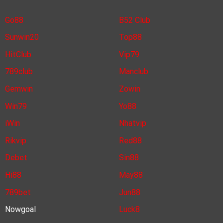
Go88
B52 Club
Sunwin20
Top88
HitClub
Vip79
789club
Manclub
Gemwin
Zowin
Win79
Yo88
iWin
Nhatvip
Rikvip
Red88
Debet
Sin88
Hi88
May88
789bet
Jun88
Nowgoal
Luck8