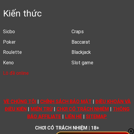
Kiến thức
Sicbo
Craps
Poker
Baccarat
Roulette
Blackjack
Keno
Slot game
Lô đề online
VỀ CHÚNG TÔI
|
CHÍNH SÁCH BẢO MẬT
|
ĐIỀU KHOẢN VÀ
ĐIỀU KIỆN
|
MIỄN TRỪ
|
CHƠI CÓ TRÁCH NHIỆM
|
THÔNG
BÁO AFFILIATE
|
LIÊN HỆ
|
SITEMAP
CHƠI CÓ TRÁCH NHIỆM | 18+