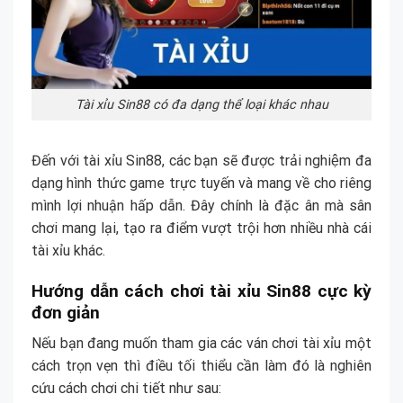
Tài xỉu Sin88 có đa dạng thể loại khác nhau
Đến với tài xỉu Sin88, các bạn sẽ được trải nghiệm đa
dạng hình thức game trực tuyến và mang về cho riêng
mình lợi nhuận hấp dẫn. Đây chính là đặc ân mà sân
chơi mang lại, tạo ra điểm vượt trội hơn nhiều nhà cái
tài xỉu khác.
Hướng dẫn cách chơi tài xỉu Sin88 cực kỳ
đơn giản
Nếu bạn đang muốn tham gia các ván chơi tài xỉu một
cách trọn vẹn thì điều tối thiểu cần làm đó là nghiên
cứu cách chơi chi tiết như sau: