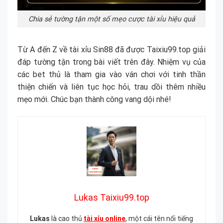
Chia sẻ tường tận một số mẹo cược tài xỉu hiệu quả
Từ A đến Z về tài xỉu Sin88 đã được Taixiu99.top giải
đáp tường tận trong bài viết trên đây. Nhiệm vụ của
các bet thủ là tham gia vào ván chơi với tinh thần
thiện chiến và liên tục học hỏi, trau dồi thêm nhiều
mẹo mới. Chúc bạn thành công vang dội nhé!
Lukas Taixiu99.top
Lukas
là cao thủ
tài xỉu online
, một cái tên nổi tiếng