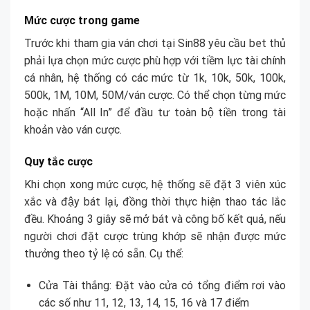
Mức cược trong game
Trước khi tham gia ván chơi tại Sin88 yêu cầu bet thủ
phải lựa chọn mức cược phù hợp với tiềm lực tài chính
cá nhân, hệ thống có các mức từ 1k, 10k, 50k, 100k,
500k, 1M, 10M, 50M/ván cược. Có thể chọn từng mức
hoặc nhấn “All In” để đầu tư toàn bộ tiền trong tài
khoản vào ván cược.
Quy tắc cược
Khi chọn xong mức cược, hệ thống sẽ đặt 3 viên xúc
xắc và đậy bát lại, đồng thời thực hiện thao tác lắc
đều. Khoảng 3 giây sẽ mở bát và công bố kết quả, nếu
người chơi đặt cược trùng khớp sẽ nhận được mức
thưởng theo tỷ lệ có sẵn. Cụ thể:
Cửa Tài thắng: Đặt vào cửa có tổng điểm rơi vào
các số như 11, 12, 13, 14, 15, 16 và 17 điểm