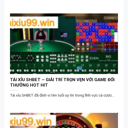
TÀI XỈU SHBET – GIẢI TRÍ TRỌN VẸN VỚI GAME ĐỔI
THƯỞNG HOT HIT
Tài xỉu SHBET đã định vị tên tuổi uy tín trong lĩnh vực cá cược...