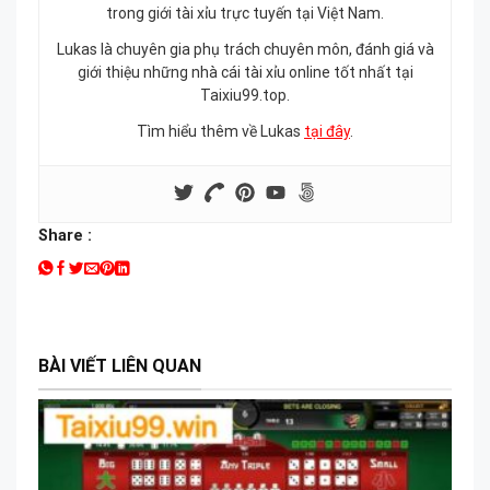
trong giới tài xỉu trực tuyến tại Việt Nam.
Lukas là chuyên gia phụ trách chuyên môn, đánh giá và
giới thiệu những nhà cái tài xỉu online tốt nhất tại
Taixiu99.top.
Tìm hiểu thêm về Lukas
tại đây
.
Share :
BÀI VIẾT LIÊN QUAN