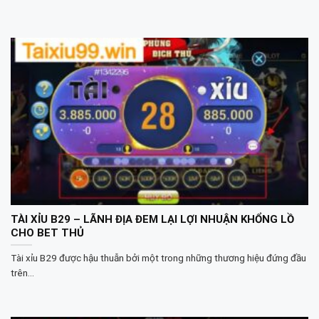
TÀI XỈU B29 – LÃNH ĐỊA ĐEM LẠI LỢI NHUẬN KHỔNG LỒ
CHO BET THỦ
Tài xỉu B29 được hậu thuẫn bởi một trong những thương hiệu đứng đầu
trên...