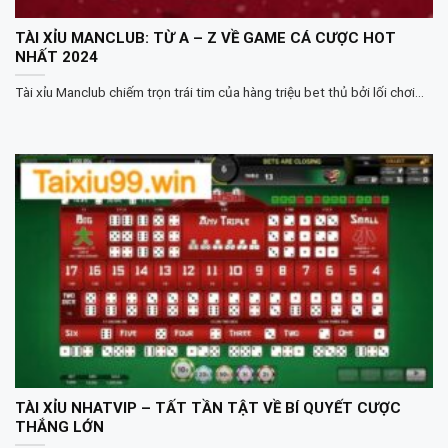
TÀI XỈU MANCLUB: TỪ A – Z VỀ GAME CÁ CƯỢC HOT
NHẤT 2024
Tài xỉu Manclub chiếm trọn trái tim của hàng triệu bet thủ bởi lối chơi...
TÀI XỈU NHATVIP – TẤT TẦN TẬT VỀ BÍ QUYẾT CƯỢC
THẮNG LỚN