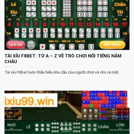
TÀI XỈU F8BET: TỪ A – Z VỀ TRÒ CHƠI NỔI TIẾNG NĂM
CHÂU
Tài xỉu F8bet luôn thấu hiểu nhu cầu của người chơi và cho ra mắt...