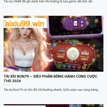
Tài xỉu Ok88 đã ghi danh trên thị trường là tựa game dễ nhớ, dễ...
TÀI XỈU BON79 – SIÊU PHẨM ĐỒNG HÀNH CÙNG CƯỢC
THỦ 2024
Tài xỉu Bon79 có tốc độ trả thưởng nhanh, tỷ lệ cược cao cùng hàng...