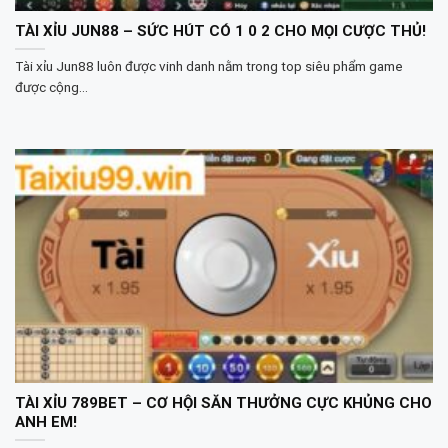
TÀI XỈU JUN88 – SỨC HÚT CÓ 1 0 2 CHO MỌI CƯỢC THỦ!
Tài xỉu Jun88 luôn được vinh danh nằm trong top siêu phẩm game
được cộng...
TÀI XỈU 789BET – CƠ HỘI SĂN THƯỞNG CỰC KHỦNG CHO
ANH EM!