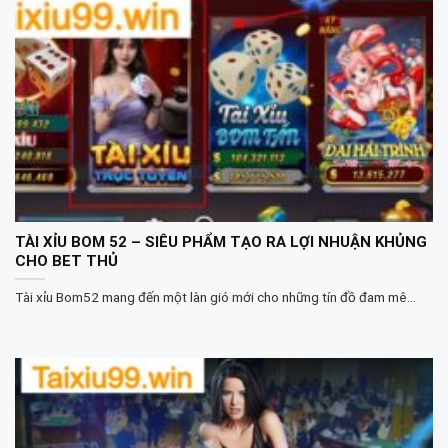
TÀI XỈU BOM 52 – SIÊU PHẨM TẠO RA LỢI NHUẬN KHỦNG
CHO BET THỦ
Tài xỉu Bom52 mang đến một làn gió mới cho những tín đồ đam mê...