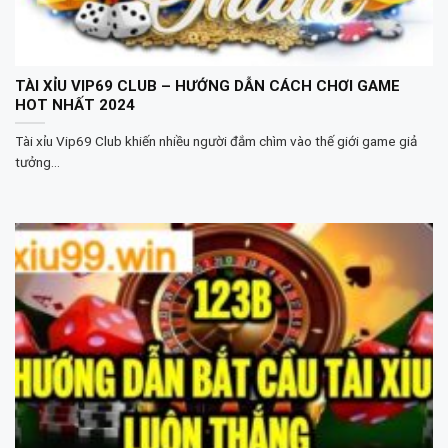
TÀI XỈU VIP69 CLUB – HƯỚNG DẪN CÁCH CHƠI GAME
HOT NHẤT 2024
Tài xỉu Vip69 Club khiến nhiều người đắm chìm vào thế giới game giả
tưởng...