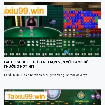
TÀI XỈU SHBET – GIẢI TRÍ TRỌN VẸN VỚI GAME ĐỔI
THƯỞNG HOT HIT
Tài xỉu SHBET đã định vị tên tuổi uy tín trong lĩnh vực cá cược...