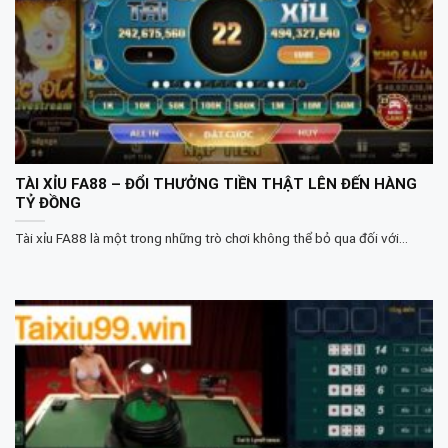
TÀI XỈU FA88 – ĐỔI THƯỞNG TIỀN THẬT LÊN ĐẾN HÀNG
TỶ ĐỒNG
Tài xỉu FA88 là một trong những trò chơi không thể bỏ qua đối với...