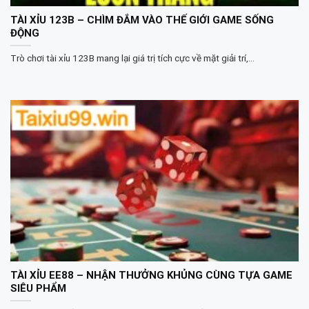
TÀI XỈU 123B – CHÌM ĐẮM VÀO THẾ GIỚI GAME SỐNG
ĐỘNG
Trò chơi tài xỉu 123B mang lại giá trị tích cực về mặt giải trí,...
TÀI XỈU EE88 – NHẬN THƯỞNG KHỦNG CÙNG TỰA GAME
SIÊU PHẨM