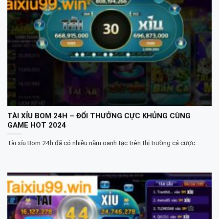
TÀI XỈU BOM 24H – ĐỔI THƯỞNG CỰC KHỦNG CÙNG
GAME HOT 2024
Tài xỉu Bom 24h đã có nhiều năm oanh tạc trên thị trường cá cược...