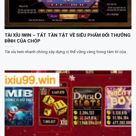
TÀI XỈU IWIN – TẤT TẦN TẬT VỀ SIÊU PHẨM ĐỔI THƯỞNG
ĐỈNH CỦA CHÓP
Tài xỉu Iwin nhanh chóng xây dựng vị thế vững vàng trong tâm trí của...