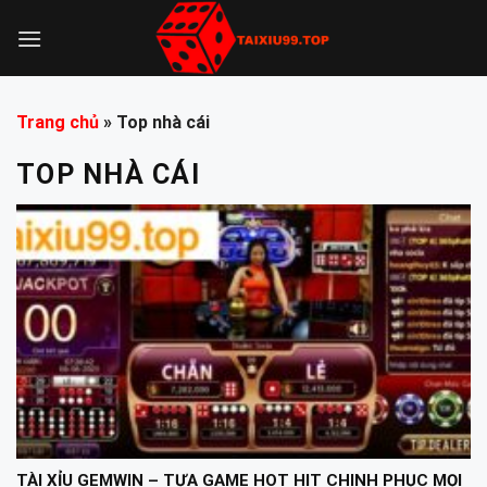
Bỏ
qua
nội
dung
Trang chủ
»
Top nhà cái
TOP NHÀ CÁI
TÀI XỈU GEMWIN – TỰA GAME HOT HIT CHINH PHỤC MỌI