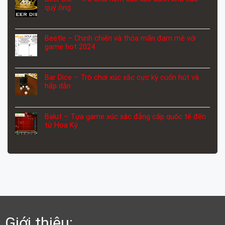
Z
đàn
–
quý ông
về
2024
Tựa
tựa
ở
Chức năng bình luận bị tắt
game
game
Beer
hấp
khuynh
Die
Beetle – Chinh chiến và thỏa mãn đam mê với
dẫn
đảo
–
game hot 2024
và
thị
Trò
cuốn
ở
Chức năng bình luận bị tắt
trường
chơi
hút
Beetle
2024
ném
đến
–
Bar Dice – Trò chơi xúc xắc cực kỳ cuốn hút và
xúc
từng
Chinh
hấp dẫn
xắc
giây
chiến
dành
ở
Chức năng bình luận bị tắt
phút
và
cho
Bar
thỏa
các
Dice
Balut – Tựa game xúc xắc đẳng cấp quốc tế đến
mãn
quý
–
từ Hoa Kỳ
đam
ông
Trò
mê
ở
Chức năng bình luận bị tắt
chơi
với
Balut
xúc
game
–
xắc
hot
Tựa
cực
2024
game
kỳ
xúc
cuốn
xắc
hút
đẳng
và
cấp
hấp
quốc
dẫn
Giới thiệu:
tế