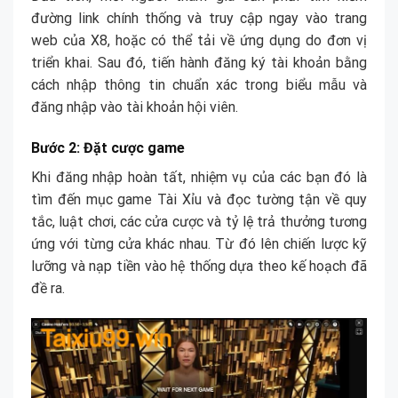
đường link chính thống và truy cập ngay vào trang
web của X8, hoặc có thể tải về ứng dụng do đơn vị
triển khai. Sau đó, tiến hành đăng ký tài khoản bằng
cách nhập thông tin chuẩn xác trong biểu mẫu và
đăng nhập vào tài khoản hội viên.
Bước 2: Đặt cược game
Khi đăng nhập hoàn tất, nhiệm vụ của các bạn đó là
tìm đến mục game Tài Xỉu và đọc tường tận về quy
tắc, luật chơi, các cửa cược và tỷ lệ trả thưởng tương
ứng với từng cửa khác nhau. Từ đó lên chiến lược kỹ
lưỡng và nạp tiền vào hệ thống dựa theo kế hoạch đã
đề ra.