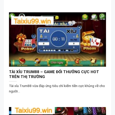
TÀI XỈU TRUM88 – GAME ĐỔI THƯỞNG CỰC HOT
TRÊN THỊ TRƯỜNG
Tài xỉu Trum88 vừa đáp ứng tiêu chí kiếm tiền cực khủng về cho
người...