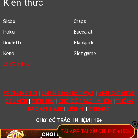
Kiến thức
Sicbo
Craps
Poker
Baccarat
Roulette
Blackjack
Keno
Slot game
Lô đề online
VỀ CHÚNG TÔI
|
CHÍNH SÁCH BẢO MẬT
|
ĐIỀU KHOẢN VÀ
ĐIỀU KIỆN
|
MIỄN TRỪ
|
CHƠI CÓ TRÁCH NHIỆM
|
THÔNG
BÁO AFFILIATE
|
LIÊN HỆ
|
SITEMAP
CHƠI CÓ TRÁCH NHIỆM | 18+
TẢI APP TÀI XỈU ONLINE +150K