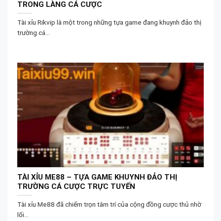
TRONG LÀNG CÁ CƯỢC
Tài xỉu Rikvip là một trong những tựa game đang khuynh đảo thị
trường cá...
TÀI XỈU ME88 – TỰA GAME KHUYNH ĐẢO THỊ
TRƯỜNG CÁ CƯỢC TRỰC TUYẾN
Tài xỉu Me88 đã chiếm trọn tâm trí của cộng đồng cược thủ nhờ
lối...