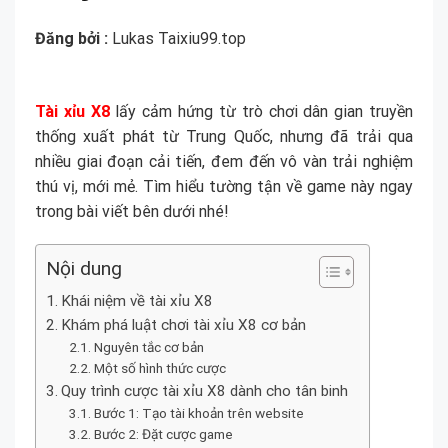
Đăng bởi :
Lukas Taixiu99.top
Tài xỉu X8
lấy cảm hứng từ trò chơi dân gian truyền
thống xuất phát từ Trung Quốc, nhưng đã trải qua
nhiều giai đoạn cải tiến, đem đến vô vàn trải nghiệm
thú vị, mới mẻ. Tìm hiểu tường tận về game này ngay
trong bài viết bên dưới nhé!
Nội dung
Khái niệm về tài xỉu X8
Khám phá luật chơi tài xỉu X8 cơ bản
Nguyên tắc cơ bản
Một số hình thức cược
Quy trình cược tài xỉu X8 dành cho tân binh
Bước 1: Tạo tài khoản trên website
Bước 2: Đặt cược game