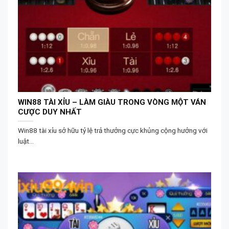
WIN88 TÀI XỈU – LÀM GIÀU TRONG VÒNG MỘT VÁN
CƯỢC DUY NHẤT
Win88 tài xỉu sở hữu tỷ lệ trả thưởng cực khủng cộng hưởng với
luật...