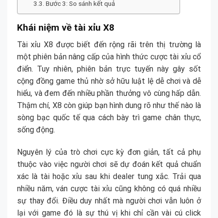
Bước 3: So sánh kết quả
Khái niệm về tài xỉu X8
Tài xỉu X8 được biết đến rộng rãi trên thị trường là
một phiên bản nâng cấp của hình thức cược tài xỉu cổ
điển. Tuy nhiên, phiên bản trực tuyến này gây sốt
cộng đồng game thủ nhờ sở hữu luật lệ dễ chơi và dễ
hiểu, và đem đến nhiều phần thưởng vô cùng hấp dẫn.
Thậm chí, X8 còn giúp bạn hình dung rõ như thế nào là
sòng bạc quốc tế qua cách bày trì game chân thực,
sống động.
Nguyên lý của trò chơi cực kỳ đơn giản, tất cả phụ
thuộc vào việc người chơi sẽ dự đoán kết quả chuẩn
xác là tài hoặc xỉu sau khi dealer tung xắc. Trải qua
nhiều năm, ván cược tài xỉu cũng không có quá nhiều
sự thay đổi. Điều duy nhất mà người chơi vẫn luôn ở
lại với game đó là sự thú vị khi chỉ cần vài cú click