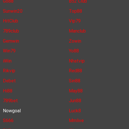
Go88
B52 Club
Sunwin20
Top88
HitClub
Vip79
789club
Manclub
Gemwin
Zowin
Win79
Yo88
iWin
Nhatvip
Rikvip
Red88
Debet
Sin88
Hi88
May88
789bet
Jun88
Nowgoal
Luck8
S666
Mmlive