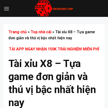
Bỏ
qua
nội
dung
Trang chủ
»
Top nhà cái
»
Tài xỉu X8 – Tựa game
đơn giản và thú vị bậc nhất hiện nay
TẢI APP NGAY NHẬN 150K TRẢI NGHIỆM MIỄN PHÍ
Tài xỉu X8 – Tựa
game đơn giản và
thú vị bậc nhất hiện
nay