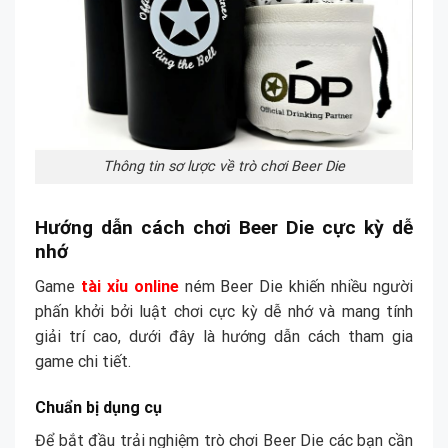
Thông tin sơ lược về trò chơi Beer Die
Hướng dẫn cách chơi Beer Die cực kỳ dễ
nhớ
Game
tài xỉu online
ném Beer Die khiến nhiều người
phấn khởi bởi luật chơi cực kỳ dễ nhớ và mang tính
giải trí cao, dưới đây là hướng dẫn cách tham gia
game chi tiết.
Chuẩn bị dụng cụ
Để bắt đầu trải nghiệm trò chơi Beer Die các bạn cần