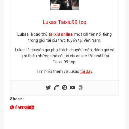
Lukas Taixiu99.top
Lukas
là cao thủ
tài xỉu online
, một cái tên nổi tiếng
trong giới tài xỉu trực tuyến tại Việt Nam.
Lukas là chuyên gia phụ trách chuyên môn, đánh giá và
giới thiệu những nhà cái tài xỉu online tốt nhất tại
Taixiu99.top.
Tìm hiểu thêm về Lukas
tại đây
.
Share :