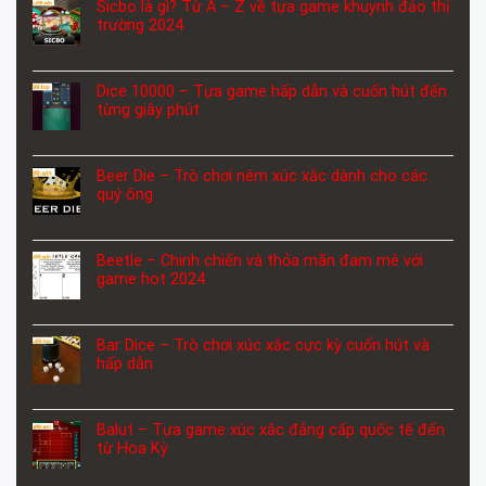
Bing
Sicbo là gì? Từ A – Z về tựa game khuynh đảo thị
cách
bậc
–
trường 2024
thiết
nhất
Tựa
kế
ở
Chức năng bình luận bị tắt
thế
game
độc
Sicbo
giới
giải
đáo
là
Dice 10000 – Tựa game hấp dẫn và cuốn hút đến
trí
và
gì?
từng giây phút
oanh
cuốn
Từ
tạc
ở
Chức năng bình luận bị tắt
hút
A
mọi
Dice
–
diễn
10000
Beer Die – Trò chơi ném xúc xắc dành cho các
Z
đàn
–
quý ông
về
2024
Tựa
tựa
ở
Chức năng bình luận bị tắt
game
game
Beer
hấp
khuynh
Die
Beetle – Chinh chiến và thỏa mãn đam mê với
dẫn
đảo
–
game hot 2024
và
thị
Trò
cuốn
ở
Chức năng bình luận bị tắt
trường
chơi
hút
Beetle
2024
ném
đến
–
Bar Dice – Trò chơi xúc xắc cực kỳ cuốn hút và
xúc
từng
Chinh
hấp dẫn
xắc
giây
chiến
dành
ở
Chức năng bình luận bị tắt
phút
và
cho
Bar
thỏa
các
Dice
Balut – Tựa game xúc xắc đẳng cấp quốc tế đến
mãn
quý
–
từ Hoa Kỳ
đam
ông
Trò
mê
ở
Chức năng bình luận bị tắt
chơi