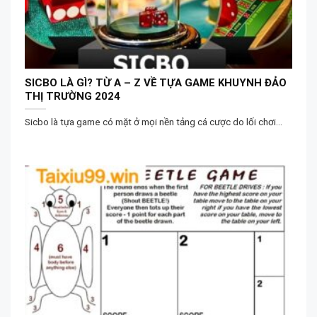
SICBO LÀ GÌ? TỪ A – Z VỀ TỰA GAME KHUYNH ĐẢO
THỊ TRƯỜNG 2024
Sicbo là tựa game có mặt ở mọi nền tảng cá cược do lối chơi...