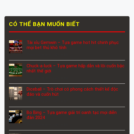
CÓ THỂ BẠN MUỐN BIẾT
Tài xỉu Gemwin – Tựa game hot hit chinh phục
mọi bet thủ khó tính
ở
Chức năng bình luận bị tắt
Tài
xỉu
Chuck-a-luck – Tựa game hấp dẫn và lôi cuốn bậc
Gemwin
nhất thế giới
–
ở
Chức năng bình luận bị tắt
Tựa
Chuck-
game
a-
Diceball – Trò chơi có phong cách thiết kế độc
hot
luck
đáo và cuốn hút
hit
–
chinh
ở
Chức năng bình luận bị tắt
Tựa
phục
Diceball
game
mọi
–
Bo Bing – Tựa game giải trí oanh tạc mọi diễn
hấp
bet
Trò
đàn 2024
dẫn
thủ
chơi
và
ở
Chức năng bình luận bị tắt
khó
có
lôi
Bo
tính
phong
cuốn