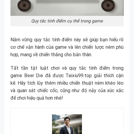
Quy tắc tính điểm cụ thể trong game
Nắm vững quy tắc tính điểm này sẽ giúp bạn hiểu rõ
cơ chế vận hành của game và lên chiến lược ném phù
hợp, mang về chiến thắng cho bản thân.
Tất tần tật luật chơi và quy tắc tính điểm trong
game Beer Die đã được Taixiu99.top giải thích cặn
kẽ. Hãy tích lũy thêm nhiều chiến thuật ném khéo léo
và quan sát chiếc cốc, cũng như độ nảy của xúc xắc
để chơi hiệu quả hơn nhé!