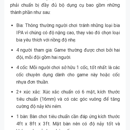
phải chuẩn bị đầy đủ bộ dụng cụ bao gồm những
thành phần như sau:
Bia: Thông thường người chơi tránh những loại bia
IPA vì chúng có độ nặng cao, thay vào đó chọn loại
bia yêu thích với nồng độ nhẹ.
4 người tham gia: Game thường được chơi bởi hai
đội, mỗi đội gồm hai người.
4 cốc: Mỗi người chơi sở hữu 1 cốc, tốt nhất là các
cốc chuyên dụng dành cho game này hoặc cốc
nhựa đơn thuần.
2+ xúc xắc: Xúc xắc chuẩn có 6 mặt, kích thước
tiêu chuẩn (16mm) và có các góc vuông để tăng
cường độ nảy khi ném.
1 bàn: Bàn chơi tiêu chuẩn cần đáp ứng kích thước
4ft x 8ft x 3ft. Mặt bàn nên có độ nảy tốt và