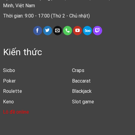
Minh, Việt Nam
Thời gian: 9:00 - 17:00 (Thứ 2 - Chủ nhật)
Kiến thức
Sicbo
Craps
Poker
Baccarat
Roulette
Blackjack
Keno
Slot game
Lô đề online