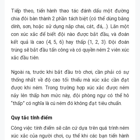
Tiếp theo, tiến hành thao tác đánh dấu một đường
chia đôi bàn thành 2 phần tách biệt (có thể dùng băng
dính, sơn, hoặc sử dụng nắp chai, cát, đá,…). Lăn một
con xúc xắc để biết đội nào được bắt đầu, và đoán
kết quả là cao (4, 5, 6) hay thấp (1, 2, 3). Đội đoán
trúng sẽ bắt đầu tấn công và có quyền ném 2 viên xúc
xắc đầu tiên.
Ngoài ra, trước khi bắt đầu trò chơi, cần phải có sự
thống nhất về độ cao tối thiểu mà xúc xắc cần đạt
được khi ném. Trong trường hợp xúc xắc được ném
nảy lên thấp hơn mức này, đội phòng ngự có thể hô
“thấp” có nghĩa là cú ném đó không đạt tiêu chuẩn.
Quy tắc tính điểm
Công việc tính điểm sẽ căn cứ dựa trên quá trình ném
xúc xắc của người chơi, cụ thể khi các bạn tiến hành