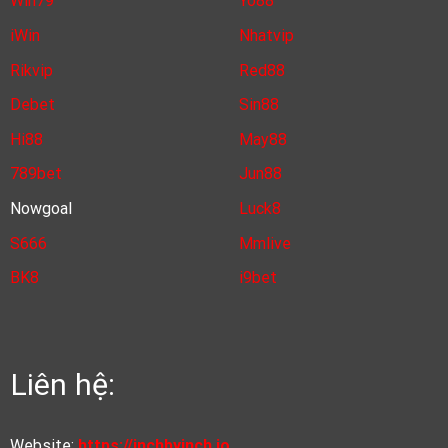
Win79
Yo88
iWin
Nhatvip
Rikvip
Red88
Debet
Sin88
Hi88
May88
789bet
Jun88
Nowgoal
Luck8
S666
Mmlive
BK8
i9bet
Liên hệ:
Website:
https://inchbyinch.io