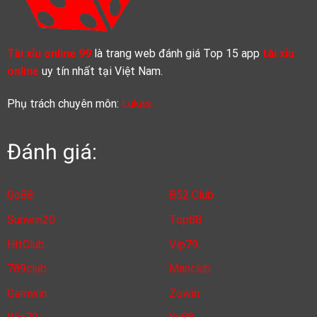
Tài xỉu online 99
là trang web đánh giá Top 15 app
tài xỉu
online
uy tín nhất tại Việt Nam.
Phụ trách chuyên môn:
Lukas
Đánh giá:
Go88
B52 Club
Sunwin20
Top88
HitClub
Vip79
789club
Manclub
Gemwin
Zowin