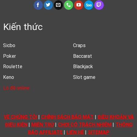
Kiến thức
Sicbo
Craps
Poker
Baccarat
Roulette
Blackjack
Keno
Slot game
Lô đề online
VỀ CHÚNG TÔI
|
CHÍNH SÁCH BẢO MẬT
|
ĐIỀU KHOẢN VÀ
ĐIỀU KIỆN
|
MIỄN TRỪ
|
CHƠI CÓ TRÁCH NHIỆM
|
THÔNG
BÁO AFFILIATE
|
LIÊN HỆ
|
SITEMAP