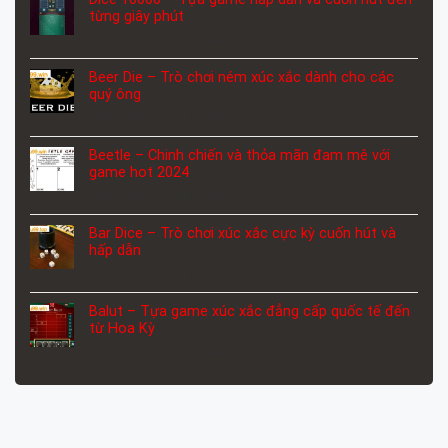
trí
và
gì?
từng giây phút
oanh
cuốn
Từ
tạc
ở
Chức năng bình luận bị tắt
hút
A
mọi
Dice
–
diễn
10000
Beer Die – Trò chơi ném xúc xắc dành cho các
Z
đàn
–
quý ông
về
2024
Tựa
tựa
ở
Chức năng bình luận bị tắt
game
game
Beer
hấp
khuynh
Die
Beetle – Chinh chiến và thỏa mãn đam mê với
dẫn
đảo
–
game hot 2024
và
thị
Trò
cuốn
ở
Chức năng bình luận bị tắt
trường
chơi
hút
Beetle
2024
ném
đến
–
Bar Dice – Trò chơi xúc xắc cực kỳ cuốn hút và
xúc
từng
Chinh
hấp dẫn
xắc
giây
chiến
dành
ở
Chức năng bình luận bị tắt
phút
và
cho
Bar
thỏa
các
Dice
Balut – Tựa game xúc xắc đẳng cấp quốc tế đến
mãn
quý
–
từ Hoa Kỳ
đam
ông
Trò
mê
ở
Chức năng bình luận bị tắt
chơi
với
Balut
xúc
game
–
xắc
hot
Tựa
cực
2024
game
kỳ
xúc
cuốn