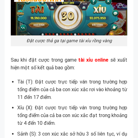
Đặt cược thả ga tại game tài xỉu rồng vàng
Sau khi đặt cược trong game
tài xỉu online
sẽ xuất
hiện một số kết quả bao gồm:
Tài (T): Đặt cược trực tiếp ván trong trường hợp
tổng điểm của cả ba con xúc xắc rơi vào khoảng từ
11 đến 17 điểm.
Xỉu (X): Đặt cược trực tiếp ván trong trường hợp
tổng điểm của cả ba con xúc xắc đạt trong khoảng
từ 4 đến 10 điểm.
Sảnh (S): 3 con xúc xắc sở hữu 3 số liên tục, ví dụ