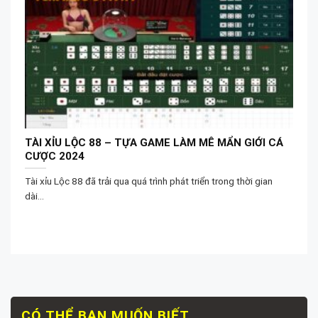
TÀI XỈU LỘC 88 – TỰA GAME LÀM MÊ MẨN GIỚI CÁ
CƯỢC 2024
Tài xỉu Lộc 88 đã trải qua quá trình phát triển trong thời gian
dài...
CÓ THỂ BẠN MUỐN BIẾT