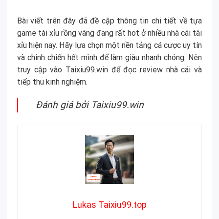
Bài viết trên đây đã đề cập thông tin chi tiết về tựa
game tài xỉu rồng vàng đang rất hot ở nhiều nhà cái tài
xỉu hiện nay. Hãy lựa chọn một nền tảng cá cược uy tín
và chinh chiến hết mình để làm giàu nhanh chóng. Nên
truy cập vào Taixiu99.win để đọc review nhà cái và
tiếp thu kinh nghiệm.
Đánh giá bởi Taixiu99.win
Lukas Taixiu99.top