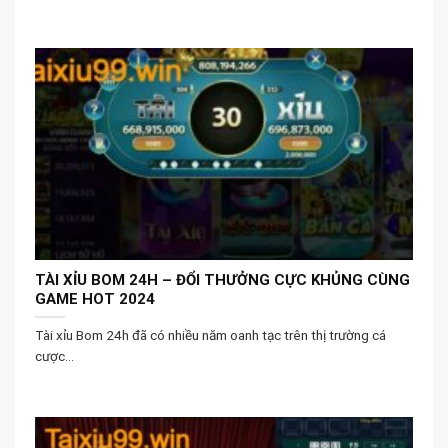
TÀI XỈU BOM 24H – ĐỔI THƯỞNG CỰC KHỦNG CÙNG
GAME HOT 2024
Tài xỉu Bom 24h đã có nhiều năm oanh tạc trên thị trường cá
cược...