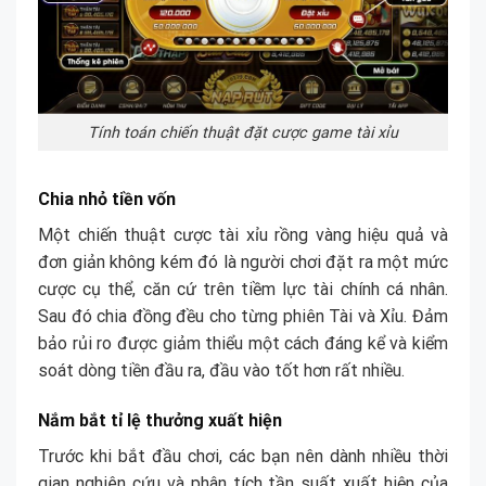
Tính toán chiến thuật đặt cược game tài xỉu
Chia nhỏ tiền vốn
Một chiến thuật cược tài xỉu rồng vàng hiệu quả và
đơn giản không kém đó là người chơi đặt ra một mức
cược cụ thể, căn cứ trên tiềm lực tài chính cá nhân.
Sau đó chia đồng đều cho từng phiên Tài và Xỉu. Đảm
bảo rủi ro được giảm thiểu một cách đáng kể và kiểm
soát dòng tiền đầu ra, đầu vào tốt hơn rất nhiều.
Nắm bắt tỉ lệ thưởng xuất hiện
Trước khi bắt đầu chơi, các bạn nên dành nhiều thời
gian nghiên cứu và phân tích tần suất xuất hiện của