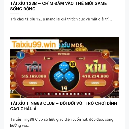
TÀI XỈU 123B – CHÌM ĐẮM VÀO THẾ GIỚI GAME
SỐNG ĐỘNG
Trò chơi tài xỉu 123B mang lại giá trị tích cực về mặt giải trí,...
TÀI XỈU TING88 CLUB – ĐỔI ĐỜI VỚI TRÒ CHƠI ĐỈNH
CAO CHÂU Á
Tài xỉu Ting88 Club sở hữu giao diện cuốn hút, độc đáo, cộng
hưởng với...