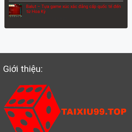
Bar
thỏa
các
Dice
Balut – Tựa game xúc xắc đẳng cấp quốc tế đến
mãn
quý
–
từ Hoa Kỳ
đam
ông
Trò
mê
ở
Chức năng bình luận bị tắt
chơi
với
Balut
xúc
game
–
xắc
hot
Tựa
cực
2024
game
kỳ
xúc
cuốn
xắc
hút
đẳng
và
cấp
hấp
quốc
dẫn
Giới thiệu:
tế
đến
từ
Hoa
Kỳ