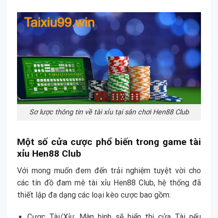
Sơ lược thông tin về tài xỉu tại sân chơi Hen88 Club
Một số cửa cược phổ biến trong game tài
xỉu Hen88 Club
Với mong muốn đem đến trải nghiệm tuyệt vời cho
các tín đồ đam mê tài xỉu Hen88 Club, hệ thống đã
thiết lập đa dạng các loại kèo cược bao gồm:
Cược Tài/Xỉu: Màn hình sẽ hiển thị cửa Tài nếu