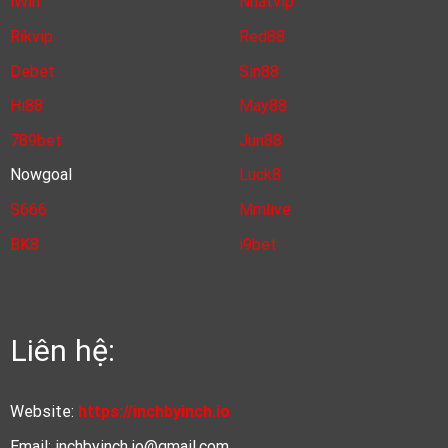
iWin
Nhatvip
Rikvip
Red88
Debet
Sin88
Hi88
May88
789bet
Jun88
Nowgoal
Luck8
S666
Mmlive
BK8
i9bet
Liên hệ:
Website:
https://inchbyinch.io
Email:
inchbyinch.io@gmail.com