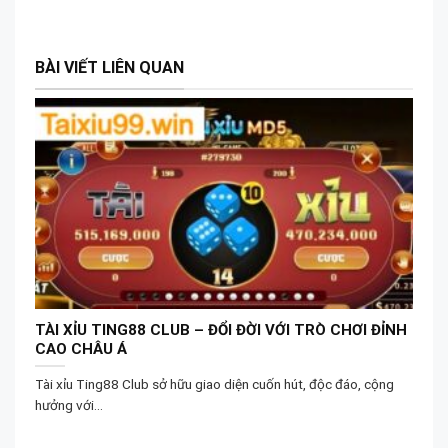
BÀI VIẾT LIÊN QUAN
TÀI XỈU TING88 CLUB – ĐỔI ĐỜI VỚI TRÒ CHƠI ĐỈNH
CAO CHÂU Á
Tài xỉu Ting88 Club sở hữu giao diện cuốn hút, độc đáo, cộng
hưởng với...