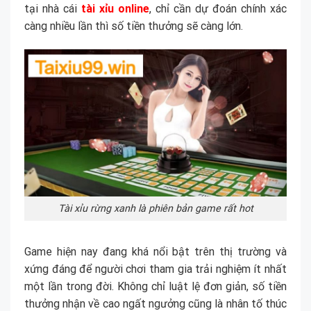
tại nhà cái
tài xỉu online
, chỉ cần dự đoán chính xác
càng nhiều lần thì số tiền thưởng sẽ càng lớn.
Tài xỉu rừng xanh là phiên bản game rất hot
Game hiện nay đang khá nổi bật trên thị trường và
xứng đáng để người chơi tham gia trải nghiệm ít nhất
một lần trong đời. Không chỉ luật lệ đơn giản, số tiền
thưởng nhận về cao ngất ngưởng cũng là nhân tố thúc