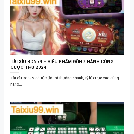
TÀI XỈU BON79 – SIÊU PHẨM ĐỒNG HÀNH CÙNG
CƯỢC THỦ 2024
Tài xỉu Bon79 có tốc độ trả thưởng nhanh, tỷ lệ cược cao cùng
hàng...