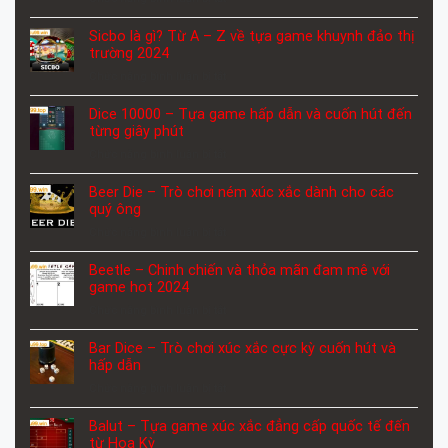
khó
có
lôi
Bo
tính
phong
cuốn
Bing
Sicbo là gì? Từ A – Z về tựa game khuynh đảo thị
cách
bậc
–
trường 2024
thiết
nhất
Tựa
kế
ở
Chức năng bình luận bị tắt
thế
game
độc
Sicbo
giới
giải
đáo
là
Dice 10000 – Tựa game hấp dẫn và cuốn hút đến
trí
và
gì?
từng giây phút
oanh
cuốn
Từ
tạc
ở
Chức năng bình luận bị tắt
hút
A
mọi
Dice
–
diễn
10000
Beer Die – Trò chơi ném xúc xắc dành cho các
Z
đàn
–
quý ông
về
2024
Tựa
tựa
ở
Chức năng bình luận bị tắt
game
game
Beer
hấp
khuynh
Die
Beetle – Chinh chiến và thỏa mãn đam mê với
dẫn
đảo
–
game hot 2024
và
thị
Trò
cuốn
ở
Chức năng bình luận bị tắt
trường
chơi
hút
Beetle
2024
ném
đến
–
Bar Dice – Trò chơi xúc xắc cực kỳ cuốn hút và
xúc
từng
Chinh
hấp dẫn
xắc
giây
chiến
dành
ở
Chức năng bình luận bị tắt
phút
và
cho
Bar
thỏa
các
Dice
Balut – Tựa game xúc xắc đẳng cấp quốc tế đến
mãn
quý
–
từ Hoa Kỳ
đam