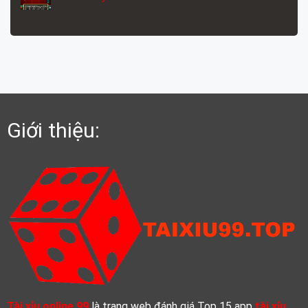
ông
Trò
mê
ở
Chức năng bình luận bị tắt
chơi
với
Balut
xúc
game
–
xắc
hot
Tựa
cực
2024
game
kỳ
xúc
cuốn
xắc
hút
đẳng
và
cấp
hấp
quốc
dẫn
Giới thiệu:
tế
đến
từ
Hoa
Kỳ
Tài xỉu online 99
là trang web đánh giá Top 15 app
tài xỉu