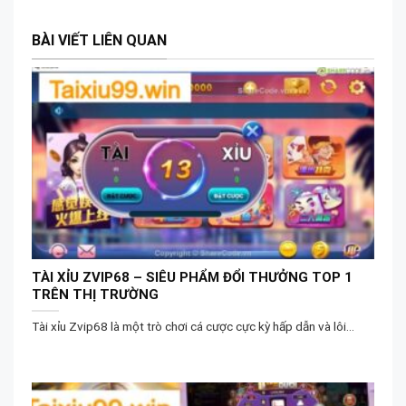
BÀI VIẾT LIÊN QUAN
TÀI XỈU ZVIP68 – SIÊU PHẨM ĐỔI THƯỞNG TOP 1
TRÊN THỊ TRƯỜNG
Tài xỉu Zvip68 là một trò chơi cá cược cực kỳ hấp dẫn và lôi...