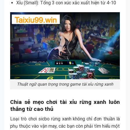
Xỉu (Small): Tổng 3 con xúc xắc xuất hiện từ 4-10
Thuật ngữ quan trọng trong game tài xỉu rừng xanh
Chia sẻ mẹo chơi tài xỉu rừng xanh luôn
thắng từ cao thủ
Loại trò chơi sicbo rừng xanh không chỉ đơn thuần là
phụ thuộc vào vận may, các bạn còn phải tìm hiểu một