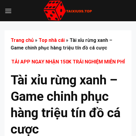
Bỏ
qua
nội
dung
Trang chủ
»
Top nhà cái
»
Tài xỉu rừng xanh –
Game chinh phục hàng triệu tín đồ cá cược
TẢI APP NGAY NHẬN 150K TRẢI NGHIỆM MIỄN PHÍ
Tài xỉu rừng xanh –
Game chinh phục
hàng triệu tín đồ cá
cược