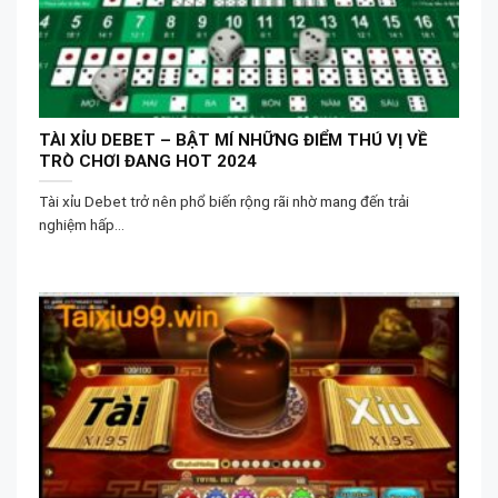
TÀI XỈU DEBET – BẬT MÍ NHỮNG ĐIỂM THÚ VỊ VỀ
TRÒ CHƠI ĐANG HOT 2024
Tài xỉu Debet trở nên phổ biến rộng rãi nhờ mang đến trải
nghiệm hấp...