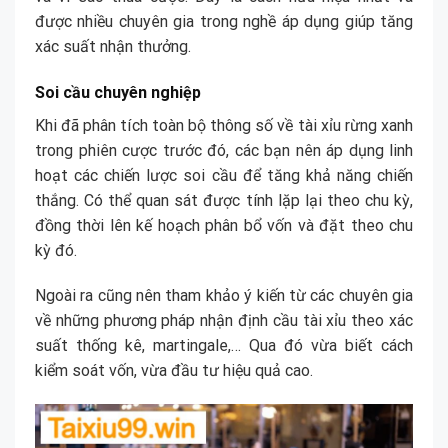
được nhiều chuyên gia trong nghề áp dụng giúp tăng
xác suất nhận thưởng.
Soi cầu chuyên nghiệp
Khi đã phân tích toàn bộ thông số về tài xỉu rừng xanh
trong phiên cược trước đó, các bạn nên áp dụng linh
hoạt các chiến lược soi cầu để tăng khả năng chiến
thắng. Có thể quan sát được tính lặp lại theo chu kỳ,
đồng thời lên kế hoạch phân bổ vốn và đặt theo chu
kỳ đó.
Ngoài ra cũng nên tham khảo ý kiến từ các chuyên gia
về những phương pháp nhận định cầu tài xỉu theo xác
suất thống kê, martingale,… Qua đó vừa biết cách
kiểm soát vốn, vừa đầu tư hiệu quả cao.