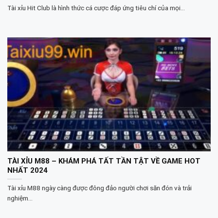
Tài xỉu Hit Club là hình thức cá cược đáp ứng tiêu chí của mọi...
TÀI XỈU M88 – KHÁM PHÁ TẤT TẦN TẬT VỀ GAME HOT
NHẤT 2024
Tài xỉu M88 ngày càng được đông đảo người chơi săn đón và trải
nghiệm...