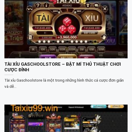
TÀI XỈU GASCHOOLSTORE – BẬT MÍ THỦ THUẬT CHƠI
CƯỢC ĐỈNH
Tài xỉu Gaschoolstore là một trong những hình thức cá cược đơn giản
và dễ...