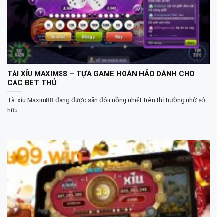
TÀI XỈU MAXIM88 – TỰA GAME HOÀN HẢO DÀNH CHO
CÁC BET THỦ
Tài xỉu Maxim88 đang được săn đón nồng nhiệt trên thị trường nhờ sở
hữu...