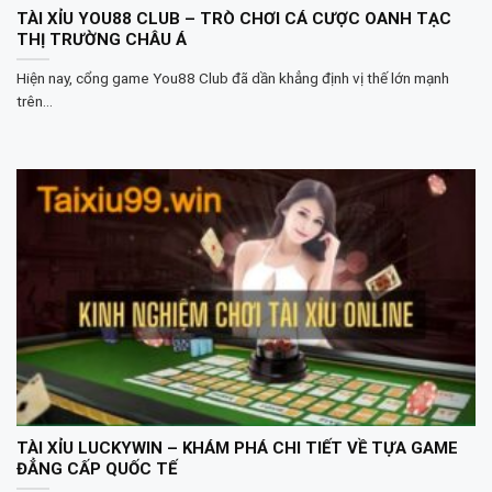
TÀI XỈU YOU88 CLUB – TRÒ CHƠI CÁ CƯỢC OANH TẠC
THỊ TRƯỜNG CHÂU Á
Hiện nay, cổng game You88 Club đã dần khẳng định vị thế lớn mạnh
trên...
TÀI XỈU LUCKYWIN – KHÁM PHÁ CHI TIẾT VỀ TỰA GAME
ĐẲNG CẤP QUỐC TẾ