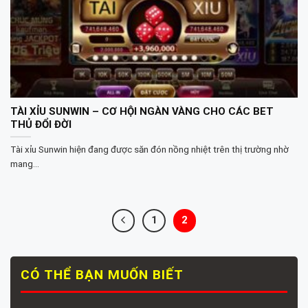
TÀI XỈU SUNWIN – CƠ HỘI NGÀN VÀNG CHO CÁC BET
THỦ ĐỔI ĐỜI
Tài xỉu Sunwin hiện đang được săn đón nồng nhiệt trên thị trường nhờ
mang...
1
2
CÓ THỂ BẠN MUỐN BIẾT