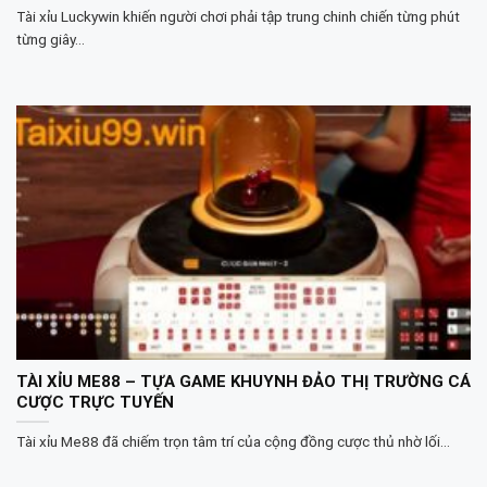
Tài xỉu Luckywin khiến người chơi phải tập trung chinh chiến từng phút
từng giây...
TÀI XỈU ME88 – TỰA GAME KHUYNH ĐẢO THỊ TRƯỜNG CÁ
CƯỢC TRỰC TUYẾN
Tài xỉu Me88 đã chiếm trọn tâm trí của cộng đồng cược thủ nhờ lối...