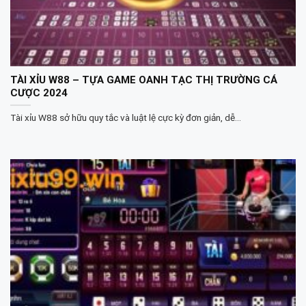
TÀI XỈU W88 – TỰA GAME OANH TẠC THỊ TRƯỜNG CÁ
CƯỢC 2024
Tài xỉu W88 sở hữu quy tắc và luật lệ cực kỳ đơn giản, dễ...