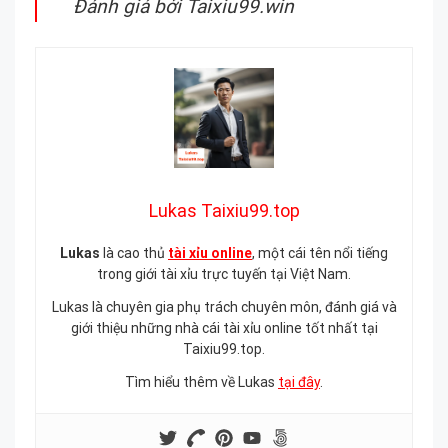
Đánh giá bởi Taixiu99.win
Lukas Taixiu99.top
Lukas
là cao thủ
tài xỉu online
, một cái tên nổi tiếng
trong giới tài xỉu trực tuyến tại Việt Nam.
Lukas là chuyên gia phụ trách chuyên môn, đánh giá và
giới thiệu những nhà cái tài xỉu online tốt nhất tại
Taixiu99.top.
Tìm hiểu thêm về Lukas
tại đây
.