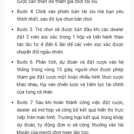
cược cần thiết để tham gia chơi tài xỉu.
Bước 4: Click vào phiên bản tài xỉu mà bạn yêu
thích nhất, sau đó lựa chọn bàn chơi.
Bước 5: Trò chơi sẽ được bắt đầu khi các dealer
đặt 3 viên xúc xắc trong 1 hộp và tiến hành thao
tác lắc từ 4 đến 6 lần để các viên xúc xắc được
chuyển đổi ngẫu nhiên.
Bước 6: Phân tích, dự đoán và đặt cược vào hệ
thống trong vòng 15 giây, người chơi được phép
tham gia đặt cược một hoặc nhiều hình thức cược
khác nhau, tùy vào chiến lược và tiềm lực tài chính
của từng cá nhân.
Bước 7: Sau khi hoàn thành công việc đặt cược,
dealer sẽ mở hộp và công bố kết quả hiển thị trực
tiếp trên màn hình. Trường hợp kết quả trùng khớp
dự đoán, tự động đơn vị sẽ cộng thưởng vào tài
khoản của người chơi ngay lập tức.