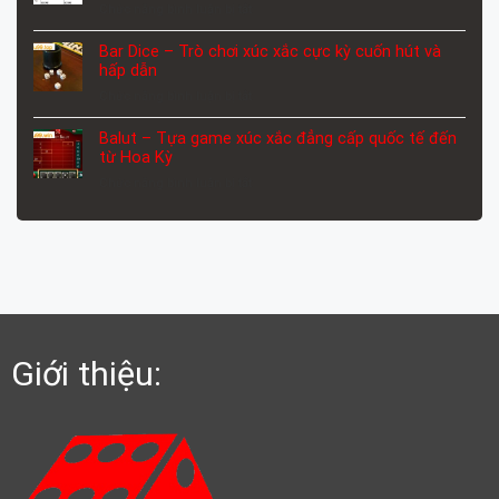
cuốn
ở
Chức năng bình luận bị tắt
trường
chơi
hút
Beetle
2024
ném
đến
–
Bar Dice – Trò chơi xúc xắc cực kỳ cuốn hút và
xúc
từng
Chinh
hấp dẫn
xắc
giây
chiến
dành
ở
Chức năng bình luận bị tắt
phút
và
cho
Bar
thỏa
các
Dice
Balut – Tựa game xúc xắc đẳng cấp quốc tế đến
mãn
quý
–
từ Hoa Kỳ
đam
ông
Trò
mê
ở
Chức năng bình luận bị tắt
chơi
với
Balut
xúc
game
–
xắc
hot
Tựa
cực
2024
game
kỳ
xúc
cuốn
xắc
hút
đẳng
và
cấp
hấp
quốc
dẫn
Giới thiệu:
tế
đến
từ
Hoa
Kỳ