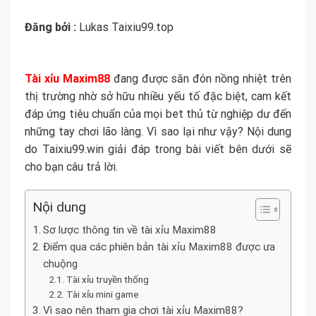
Đăng bởi :
Lukas Taixiu99.top
Tài xỉu Maxim88
đang được săn đón nồng nhiệt trên
thị trường nhờ sở hữu nhiều yếu tố đặc biệt, cam kết
đáp ứng tiêu chuẩn của mọi bet thủ từ nghiệp dư đến
những tay chơi lão làng. Vì sao lại như vậy? Nội dung
do Taixiu99.win giải đáp trong bài viết bên dưới sẽ
cho bạn câu trả lời.
Nội dung
Sơ lược thông tin về tài xỉu Maxim88
Điểm qua các phiên bản tài xỉu Maxim88 được ưa
chuộng
Tài xỉu truyền thống
Tài xỉu mini game
Vì sao nên tham gia chơi tài xỉu Maxim88?