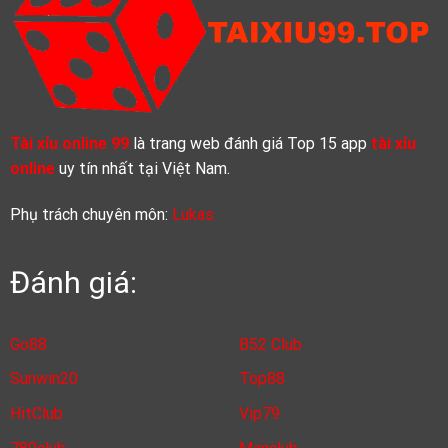
Tài xỉu online 99
là trang web đánh giá Top 15 app
tài xỉu
online
uy tín nhất tại Việt Nam.
Phụ trách chuyên môn:
Lukas
Đánh giá:
Go88
B52 Club
Sunwin20
Top88
HitClub
Vip79