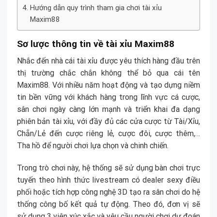
Hướng dẫn quy trình tham gia chơi tài xỉu
Maxim88
Sơ lược thông tin về tài xỉu Maxim88
Nhắc đến nhà cái tài xỉu được yêu thích hàng đầu trên
thị trường chắc chắn không thể bỏ qua cái tên
Maxim88. Với nhiều năm hoạt động và tạo dựng niềm
tin bền vững với khách hàng trong lĩnh vực cá cược,
sân chơi ngày càng lớn mạnh và triển khai đa dạng
phiên bản tài xỉu, với đầy đủ các cửa cược từ Tài/Xỉu,
Chẵn/Lẻ đến cược riêng lẻ, cược đôi, cược thêm,…
Tha hồ để người chơi lựa chọn và chinh chiến.
Trong trò chơi này, hệ thống sẽ sử dụng bàn chơi trực
tuyến theo hình thức livestream có dealer sexy điều
phối hoặc tích hợp công nghệ 3D tạo ra sân chơi do hệ
thống công bố kết quả tự động. Theo đó, đơn vị sẽ
sử dụng 3 viên xúc xắc và yêu cầu người chơi dự đoán