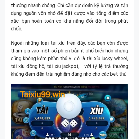
thưởng nhanh chóng. Chỉ cần dự đoán kỹ lưỡng và tận
dụng nguồn vốn nhỏ để đặt cược vào tổng điểm xúc
xắc, bạn hoàn toàn có khả năng đổi đời trong phút
chốc.
Ngoài những loại tài xỉu trên đây, các bạn còn được
tham gia vào một số phiên bản ít phổ biến hơn nhưng
cũng không kém phần thú vị đó là tài xỉu lucky wheel,
tài xỉu đồng hồ, tài xỉu jackpot,… với tỷ lệ trả thưởng
khủng đem đến trải nghiệm đáng nhớ cho các bet thủ.