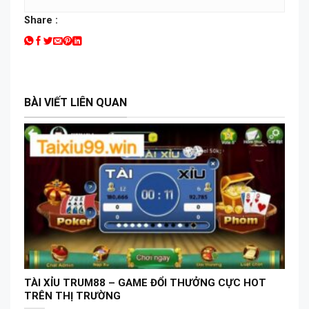
Share :
BÀI VIẾT LIÊN QUAN
TÀI XỈU TRUM88 – GAME ĐỔI THƯỞNG CỰC HOT
TRÊN THỊ TRƯỜNG