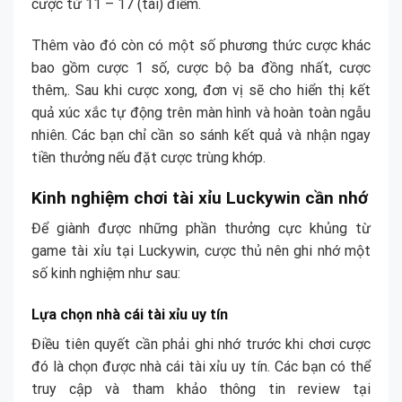
cược từ 11 – 17 (tài) điểm.
Thêm vào đó còn có một số phương thức cược khác
bao gồm cược 1 số, cược bộ ba đồng nhất, cược
thêm,. Sau khi cược xong, đơn vị sẽ cho hiển thị kết
quả xúc xắc tự động trên màn hình và hoàn toàn ngẫu
nhiên. Các bạn chỉ cần so sánh kết quả và nhận ngay
tiền thưởng nếu đặt cược trùng khớp.
Kinh nghiệm chơi tài xỉu Luckywin cần nhớ
Để giành được những phần thưởng cực khủng từ
game tài xỉu tại Luckywin, cược thủ nên ghi nhớ một
số kinh nghiệm như sau:
Lựa chọn nhà cái tài xỉu uy tín
Điều tiên quyết cần phải ghi nhớ trước khi chơi cược
đó là chọn được nhà cái tài xỉu uy tín. Các bạn có thể
truy cập và tham khảo thông tin review tại