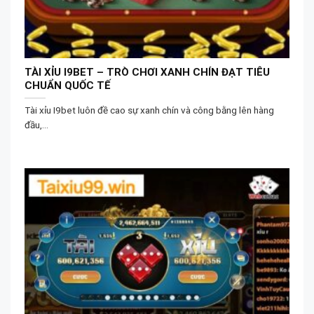
TÀI XỈU I9BET – TRÒ CHƠI XANH CHÍN ĐẠT TIÊU
CHUẨN QUỐC TẾ
Tài xỉu I9bet luôn đề cao sự xanh chín và công bằng lên hàng
đầu,...