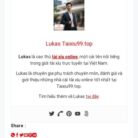
Lukas Taixiu99.top
Lukas
là cao thủ
tài xỉu online
, một cái tên nổi tiếng
trong giới tài xỉu trực tuyến tại Việt Nam.
Lukas là chuyên gia phụ trách chuyên môn, đánh giá và
giới thiệu những nhà cái tài xỉu online tốt nhất tại
Taixiu99.top.
Tìm hiểu thêm về Lukas
tại đây
.
Share :