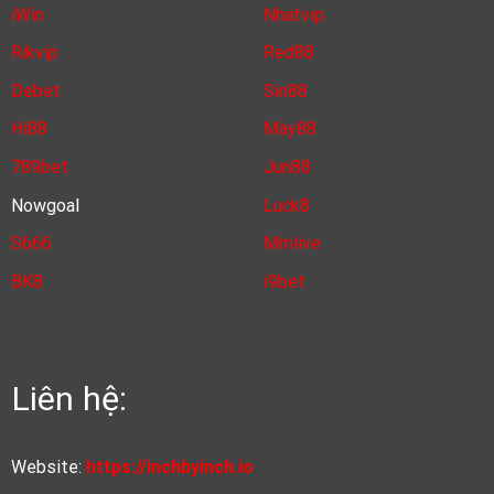
iWin
Nhatvip
Rikvip
Red88
Debet
Sin88
Hi88
May88
789bet
Jun88
Nowgoal
Luck8
S666
Mmlive
BK8
i9bet
Liên hệ:
Website:
https://inchbyinch.io