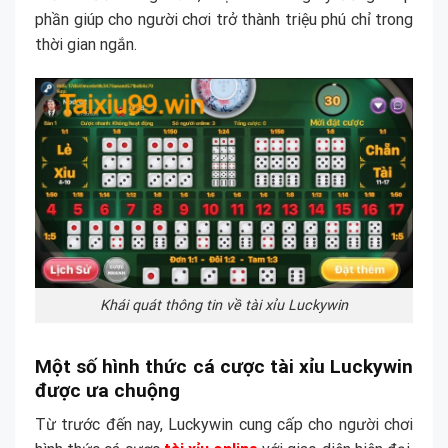
phần giúp cho người chơi trở thành triệu phú chỉ trong
thời gian ngắn.
Khái quát thông tin về tài xỉu Luckywin
Một số hình thức cá cược tài xỉu Luckywin
được ưa chuộng
Từ trước đến nay, Luckywin cung cấp cho người chơi