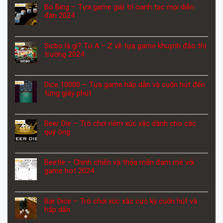
mọi
–
Bo Bing – Tựa game giải trí oanh tạc mọi diễn
hấp
bet
Trò
đàn 2024
dẫn
thủ
chơi
và
ở
Chức năng bình luận bị tắt
khó
có
lôi
Bo
tính
phong
cuốn
Bing
Sicbo là gì? Từ A – Z về tựa game khuynh đảo thị
cách
bậc
–
trường 2024
thiết
nhất
Tựa
kế
ở
Chức năng bình luận bị tắt
thế
game
độc
Sicbo
giới
giải
đáo
là
Dice 10000 – Tựa game hấp dẫn và cuốn hút đến
trí
và
gì?
từng giây phút
oanh
cuốn
Từ
tạc
ở
Chức năng bình luận bị tắt
hút
A
mọi
Dice
–
diễn
10000
Beer Die – Trò chơi ném xúc xắc dành cho các
Z
đàn
–
quý ông
về
2024
Tựa
tựa
ở
Chức năng bình luận bị tắt
game
game
Beer
hấp
khuynh
Die
Beetle – Chinh chiến và thỏa mãn đam mê với
dẫn
đảo
–
game hot 2024
và
thị
Trò
cuốn
ở
Chức năng bình luận bị tắt
trường
chơi
hút
Beetle
2024
ném
đến
–
Bar Dice – Trò chơi xúc xắc cực kỳ cuốn hút và
xúc
từng
Chinh
hấp dẫn
xắc
giây
chiến
dành
ở
Chức năng bình luận bị tắt
phút