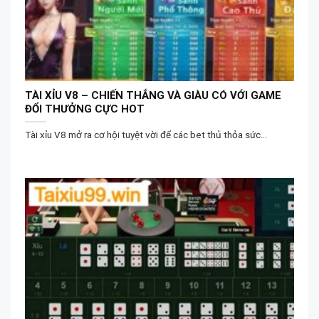
TÀI XỈU V8 – CHIẾN THẮNG VÀ GIÀU CÓ VỚI GAME
ĐỔI THƯỞNG CỰC HOT
Tài xỉu V8 mở ra cơ hội tuyệt vời để các bet thủ thỏa sức...