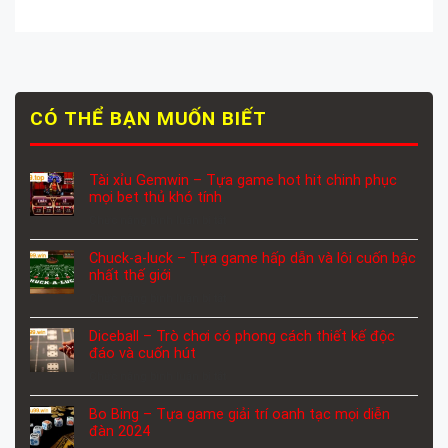
CÓ THỂ BẠN MUỐN BIẾT
Tài xỉu Gemwin – Tựa game hot hit chinh phục
mọi bet thủ khó tính
ở
Chức năng bình luận bị tắt
Tài
xỉu
Chuck-a-luck – Tựa game hấp dẫn và lôi cuốn bậc
Gemwin
nhất thế giới
–
ở
Chức năng bình luận bị tắt
Tựa
Chuck-
game
a-
Diceball – Trò chơi có phong cách thiết kế độc
hot
luck
đáo và cuốn hút
hit
–
chinh
ở
Chức năng bình luận bị tắt
Tựa
phục
Diceball
game
mọi
–
Bo Bing – Tựa game giải trí oanh tạc mọi diễn
hấp
bet
Trò
đàn 2024
dẫn
thủ
chơi