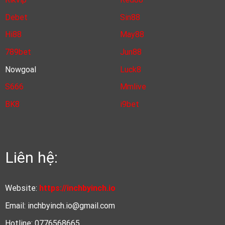
Debet
Sin88
Hi88
May88
789bet
Jun88
Nowgoal
Luck8
S666
Mmlive
BK8
i9bet
Liên hệ:
Website:
https://inchbyinch.io
Email:
inchbyinch.io@gmail.com
Hotline:
0776568665