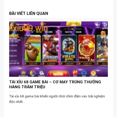
BÀI VIẾT LIÊN QUAN
TÀI XỈU 68 GAME BÀI – CƠ MAY TRÚNG THƯỞNG
HÀNG TRĂM TRIỆU
Tài xỉu 68 game bài khiến người chơi chìm đắm vào trải nghiệm
độc nhất...