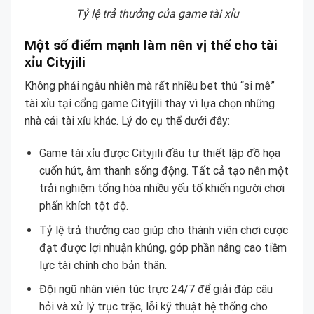
Tỷ lệ trả thưởng của game tài xỉu
Một số điểm mạnh làm nên vị thế cho tài
xỉu Cityjili
Không phải ngẫu nhiên mà rất nhiều bet thủ “si mê”
tài xỉu tại cổng game Cityjili thay vì lựa chọn những
nhà cái tài xỉu khác. Lý do cụ thể dưới đây:
Game tài xỉu được Cityjili đầu tư thiết lập đồ họa
cuốn hút, âm thanh sống động. Tất cả tạo nên một
trải nghiệm tổng hòa nhiều yếu tố khiến người chơi
phấn khích tột độ.
Tỷ lệ trả thưởng cao giúp cho thành viên chơi cược
đạt được lợi nhuận khủng, góp phần nâng cao tiềm
lực tài chính cho bản thân.
Đội ngũ nhân viên túc trực 24/7 để giải đáp câu
hỏi và xử lý trục trặc, lỗi kỹ thuật hệ thống cho