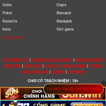
Sicbo
Craps
Poker
Baccarat
Roulette
Blackjack
Keno
Slot game
Lô đề online
VỀ CHÚNG TÔI
|
CHÍNH SÁCH BẢO MẬT
|
ĐIỀU KHOẢN VÀ
ĐIỀU KIỆN
|
MIỄN TRỪ
|
CHƠI CÓ TRÁCH NHIỆM
|
THÔNG
BÁO AFFILIATE
|
LIÊN HỆ
|
SITEMAP
CHƠI CÓ TRÁCH NHIỆM | 18+
TẢI APP TÀI XỈU ONLINE +150K