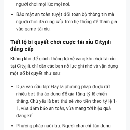
người chơi mọi lúc mọi nơi.
Bảo mật an toàn tuyệt đối toàn bộ thông tin mà
người chơi đã cung cấp trên hệ thống để tham gia
vào game tài xỉu.
Tiết lộ bí quyết chơi cược tài xỉu Cityjili
đẳng cấp
Không khó để giành thắng lợi vẻ vang khi chơi tài xỉu
tại Cityjili, chỉ cần các bạn nỗ lực ghi nhớ và vận dụng
một số bí quyết như sau:
Dựa vào cầu lặp: Đây là phương pháp được rất
nhiều bet thủ áp dụng để gia tăng tỷ lệ chiến
thắng. Chủ yếu là bet thủ sẽ vào tiền theo tỷ lệ 1-
1, vừa đảm bảo an toàn, vừa mang tới hiệu quả
đáng kể.
Phương pháp nuôi trụ: Người chơi chỉ tận dụng