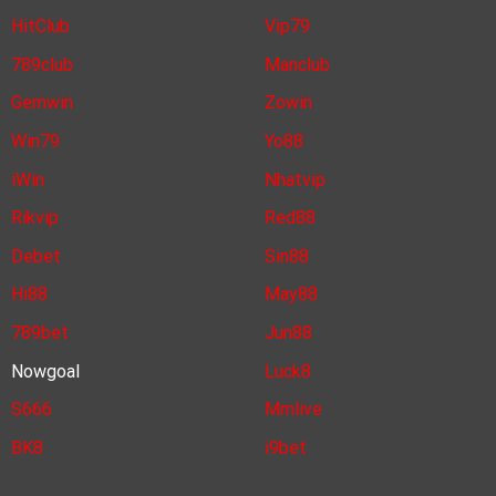
HitClub
Vip79
789club
Manclub
Gemwin
Zowin
Win79
Yo88
iWin
Nhatvip
Rikvip
Red88
Debet
Sin88
Hi88
May88
789bet
Jun88
Nowgoal
Luck8
S666
Mmlive
BK8
i9bet