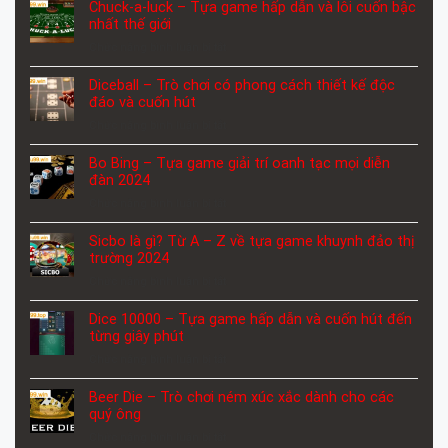
xỉu
Chuck-a-luck – Tựa game hấp dẫn và lôi cuốn bậc
Gemwin
nhất thế giới
–
ở
Chức năng bình luận bị tắt
Tựa
Chuck-
game
a-
Diceball – Trò chơi có phong cách thiết kế độc
hot
luck
đáo và cuốn hút
hit
–
chinh
ở
Chức năng bình luận bị tắt
Tựa
phục
Diceball
game
mọi
–
Bo Bing – Tựa game giải trí oanh tạc mọi diễn
hấp
bet
Trò
đàn 2024
dẫn
thủ
chơi
và
ở
Chức năng bình luận bị tắt
khó
có
lôi
Bo
tính
phong
cuốn
Bing
Sicbo là gì? Từ A – Z về tựa game khuynh đảo thị
cách
bậc
–
trường 2024
thiết
nhất
Tựa
kế
ở
Chức năng bình luận bị tắt
thế
game
độc
Sicbo
giới
giải
đáo
là
Dice 10000 – Tựa game hấp dẫn và cuốn hút đến
trí
và
gì?
từng giây phút
oanh
cuốn
Từ
tạc
ở
Chức năng bình luận bị tắt
hút
A
mọi
Dice
–
diễn
10000
Beer Die – Trò chơi ném xúc xắc dành cho các
Z
đàn
–
quý ông
về
2024
Tựa
tựa
ở
Chức năng bình luận bị tắt
game