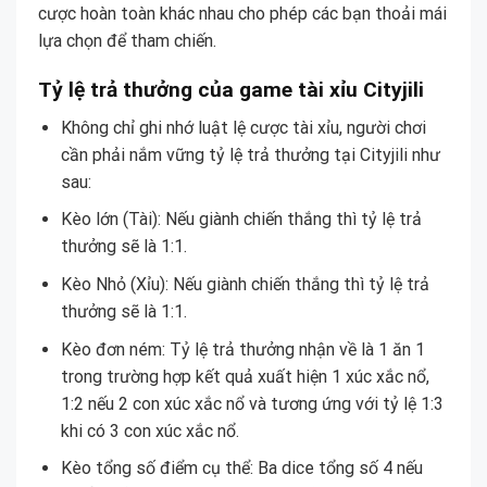
cược hoàn toàn khác nhau cho phép các bạn thoải mái
lựa chọn để tham chiến.
Tỷ lệ trả thưởng của game tài xỉu Cityjili
​Không chỉ ghi nhớ luật lệ cược tài xỉu, người chơi
cần phải nắm vững tỷ lệ trả thưởng tại Cityjili như
sau:
Kèo lớn (Tài): Nếu giành chiến thắng thì tỷ lệ trả
thưởng sẽ là 1:1.
Kèo Nhỏ (Xỉu): Nếu giành chiến thắng thì tỷ lệ trả
thưởng sẽ là 1:1.
Kèo đơn ném: Tỷ lệ trả thưởng nhận về là 1 ăn 1
trong trường hợp kết quả xuất hiện 1 xúc xắc nổ,
1:2 nếu 2 con xúc xắc nổ và tương ứng với tỷ lệ 1:3
khi có 3 con xúc xắc nổ.
Kèo tổng số điểm cụ thể: Ba dice tổng số 4 nếu