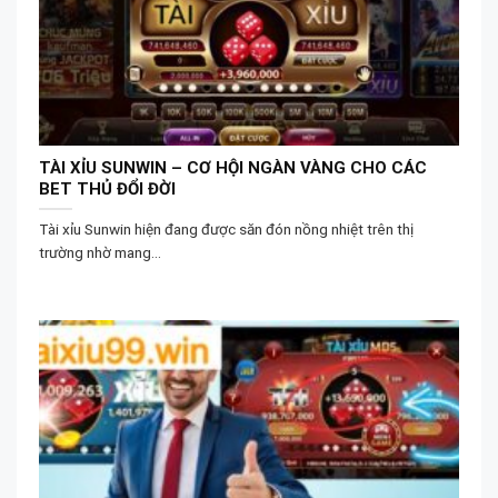
TÀI XỈU SUNWIN – CƠ HỘI NGÀN VÀNG CHO CÁC
BET THỦ ĐỔI ĐỜI
Tài xỉu Sunwin hiện đang được săn đón nồng nhiệt trên thị
trường nhờ mang...