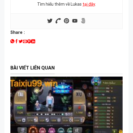
Tìm hiểu thêm về Lukas
tại đây
.
Share :
BÀI VIẾT LIÊN QUAN