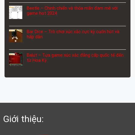
game
Beer
hấp
khuynh
Die
Beetle – Chinh chiến và thỏa mãn đam mê với
dẫn
đảo
–
game hot 2024
và
thị
Trò
cuốn
ở
Chức năng bình luận bị tắt
trường
chơi
hút
Beetle
2024
ném
đến
–
Bar Dice – Trò chơi xúc xắc cực kỳ cuốn hút và
xúc
từng
Chinh
hấp dẫn
xắc
giây
chiến
dành
ở
Chức năng bình luận bị tắt
phút
và
cho
Bar
thỏa
các
Dice
Balut – Tựa game xúc xắc đẳng cấp quốc tế đến
mãn
quý
–
từ Hoa Kỳ
đam
ông
Trò
mê
ở
Chức năng bình luận bị tắt
chơi
với
Balut
xúc
game
–
xắc
hot
Tựa
cực
2024
game
kỳ
xúc
cuốn
xắc
hút
đẳng
và
cấp
hấp
quốc
dẫn
Giới thiệu:
tế
đến
từ
Hoa