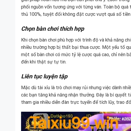
phối nguồn vốn tương ứng với từng ván. Toàn bộ quá tr
thủ 100%, tuyệt đối không đặt cược vượt quá số tiền
Chọn bàn chơi thích hợp
Khi chọn bàn chơi phù hợp với trình độ và khả năng ch
nhiều trường hợp bị thất bại thua cược. Một yếu tố q
một số bàn chơi có mức tỷ lệ cược quá cao, chỉ nên bắ
đến khi thật sự tự tin.
Liên tục luyện tập
Mặc dù tài xỉu là trò chơi may rủi nhưng việc dành nhi
các bạn tăng khả năng nhận thưởng. Đây là bí quyết t
tham gia nhiều diễn đàn trực tuyến để tích lũy, trao đổ