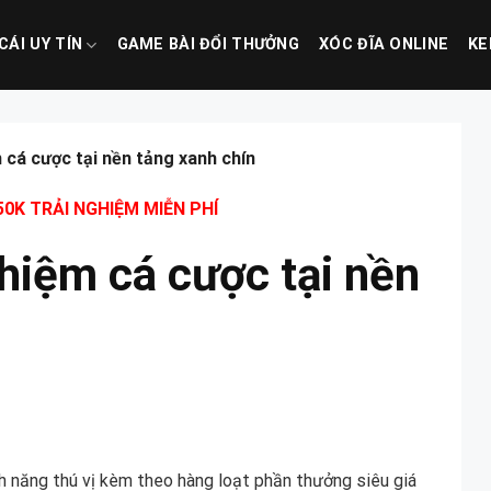
CÁI UY TÍN
GAME BÀI ĐỔI THƯỞNG
XÓC ĐĨA ONLINE
KE
m cá cược tại nền tảng xanh chín
0K TRẢI NGHIỆM MIỄN PHÍ
ghiệm cá cược tại nền
ính năng thú vị kèm theo hàng loạt phần thưởng siêu giá