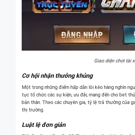
Giao diện chơi tài x
Cơ hội nhận thưởng khủng
Một trong những điểm hấp dẫn lôi kéo hàng nghìn người
tục tổ chức các sự kiện, ưu đãi, mang đến cho bet thủ
bản thân. Theo các chuyên gia, tỷ lệ trả thưởng của g
thị trường.
Luật lệ đơn giản