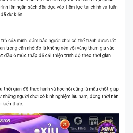
ình lên ngân sách đều dựa vào tiềm lực tài chính và tuân
 đã dự kiến.
i trả của mình, đảm bảo người chơi có thể tránh được rất
uan trọng cần nhớ đó là không nên vội vàng tham gia vào
t đầu ở mức thấp để cải thiện trình độ theo thời gian
ều thời gian để thực hành và học hỏi cũng là mấu chốt giúp
ừ những người chơi có kinh nghiệm lâu năm, đồng thời nên
i kiến thức.