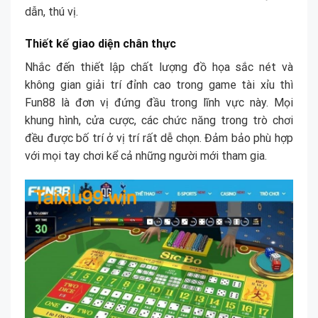
dẫn, thú vị.
Thiết kế giao diện chân thực
Nhắc đến thiết lập chất lượng đồ họa sắc nét và
không gian giải trí đỉnh cao trong game tài xỉu thì
Fun88 là đơn vị đứng đầu trong lĩnh vực này. Mọi
khung hình, cửa cược, các chức năng trong trò chơi
đều được bố trí ở vị trí rất dễ chọn. Đảm bảo phù hợp
với mọi tay chơi kể cả những người mới tham gia.