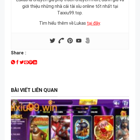
giới thiệu những nhà cái tài xỉu online tốt nhất tại
Taixiu99.top.
Tìm hiểu thêm về Lukas
tại đây
.
Share :
BÀI VIẾT LIÊN QUAN