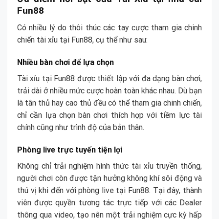
Fun88
Có nhiều lý do thôi thúc các tay cược tham gia chinh
chiến tài xỉu tại Fun88, cụ thể như sau:
Nhiều bàn chơi để lựa chọn
Tài xỉu tại Fun88 được thiết lập với đa dạng bàn chơi,
trải dài ở nhiều mức cược hoàn toàn khác nhau. Dù bạn
là tân thủ hay cao thủ đều có thể tham gia chinh chiến,
chỉ cần lựa chọn bàn chơi thích hợp với tiềm lực tài
chính cũng như trình độ của bản thân.
Phòng live trực tuyến tiện lợi
Không chỉ trải nghiệm hình thức tài xỉu truyền thống,
người chơi còn được tận hưởng không khí sôi động và
thú vị khi đến với phòng live tại Fun88. Tại đây, thành
viên được quyền tương tác trực tiếp với các Dealer
thông qua video, tạo nên một trải nghiệm cực kỳ hấp