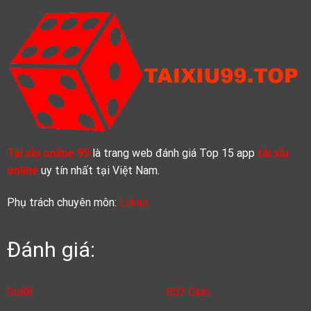
Hoa
Kỳ
Tài xỉu online 99
là trang web đánh giá Top 15 app
tài xỉu
online
uy tín nhất tại Việt Nam.
Phụ trách chuyên môn:
Lukas
Đánh giá:
Go88
B52 Club