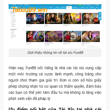
Giới thiệu thông tin về tài xỉu Fun88
Hiện nay, Fun88 nổi tiếng là nhà cái tài xỉu cung cấp
một môi trường cá cược lành mạnh, công bằng cho
người chơi tham gia giải trí. Đơn vị còn sở hữu giấy
phép chứng nhận từ cơ quan có thẩm quyền, đảm bảo
các bạn có thể yên tâm đầu tư mà không lo lắng việc
phát sinh vấn đề pháp lý.
Ưu điểm nổi bật của Tài Xỉu tại nhà cái