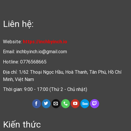
Liên hệ:
Website:
https://inchbyinch.io
Email:
inchbyinch.io@gmail.com
Hotline:
0776568665
Địa chỉ:
1/62 Thoại Ngọc Hầu, Hoà Thanh, Tân Phú, Hồ Chí
Minh, Việt Nam
Thời gian: 9:00 - 17:00 (Thứ 2 - Chủ nhật)
Kiến thức