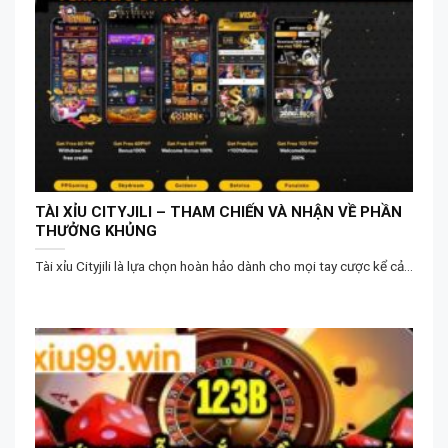
TÀI XỈU CITYJILI – THAM CHIẾN VÀ NHẬN VỀ PHẦN
THƯỞNG KHỦNG
Tài xỉu Cityjili là lựa chọn hoàn hảo dành cho mọi tay cược kể cả...