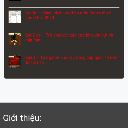
tựa
ở
Chức năng bình luận bị tắt
game
game
Beer
hấp
khuynh
Die
Beetle – Chinh chiến và thỏa mãn đam mê với
dẫn
đảo
–
game hot 2024
và
thị
Trò
cuốn
ở
Chức năng bình luận bị tắt
trường
chơi
hút
Beetle
2024
ném
đến
–
Bar Dice – Trò chơi xúc xắc cực kỳ cuốn hút và
xúc
từng
Chinh
hấp dẫn
xắc
giây
chiến
dành
ở
Chức năng bình luận bị tắt
phút
và
cho
Bar
thỏa
các
Dice
Balut – Tựa game xúc xắc đẳng cấp quốc tế đến
mãn
quý
–
từ Hoa Kỳ
đam
ông
Trò
mê
ở
Chức năng bình luận bị tắt
chơi
với
Balut
xúc
game
–
xắc
hot
Tựa
cực
2024
game
kỳ
xúc
cuốn
xắc
hút
đẳng
và
cấp
hấp
quốc
dẫn
Giới thiệu:
tế
đến
từ