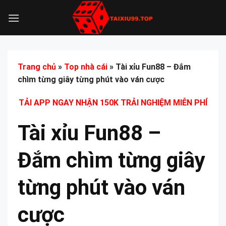
Bỏ
qua
nội
dung
Trang chủ
»
Top nhà cái
»
Tài xỉu Fun88 – Đắm
chìm từng giây từng phút vào ván cược
TẢI APP NGAY NHẬN 150K TRẢI NGHIỆM MIỄN PHÍ
Tài xỉu Fun88 –
Đắm chìm từng giây
từng phút vào ván
cược