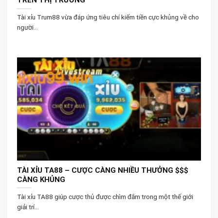
Tài xỉu Trum88 vừa đáp ứng tiêu chí kiếm tiền cực khủng về cho
người...
TÀI XỈU TA88 – CƯỢC CÀNG NHIỀU THƯỞNG $$$
CÀNG KHỦNG
Tài xỉu TA88 giúp cược thủ được chìm đắm trong một thế giới
giải trí...