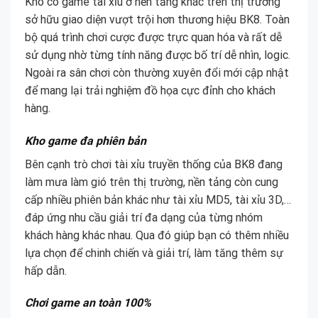
Khó có game tài xỉu ở nền tảng khác trên thị trường
sở hữu giao diện vượt trội hơn thương hiệu BK8. Toàn
bộ quá trình chơi cược được trực quan hóa và rất dễ
sử dụng nhờ từng tính năng được bố trí dễ nhìn, logic.
Ngoài ra sân chơi còn thường xuyên đổi mới cập nhật
để mang lại trải nghiệm đồ họa cực đỉnh cho khách
hàng.
Kho game đa phiên bản
Bên cạnh trò chơi tài xỉu truyền thống của BK8 đang
làm mưa làm gió trên thị trường, nền tảng còn cung
cấp nhiều phiên bản khác như tài xỉu MD5, tài xỉu 3D,…
đáp ứng nhu cầu giải trí đa dạng của từng nhóm
khách hàng khác nhau. Qua đó giúp bạn có thêm nhiều
lựa chọn để chinh chiến và giải trí, làm tăng thêm sự
hấp dẫn.
Chơi game an toàn 100%