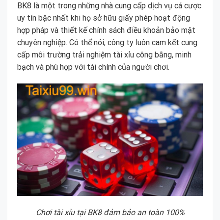
BK8 là một trong những nhà cung cấp dịch vụ cá cược
uy tín bậc nhất khi họ sở hữu giấy phép hoạt động
hợp pháp và thiết kế chính sách điều khoản bảo mật
chuyên nghiệp. Có thể nói, công ty luôn cam kết cung
cấp môi trường trải nghiệm tài xỉu công bằng, minh
bạch và phù hợp với tài chính của người chơi.
Chơi tài xỉu tại BK8 đảm bảo an toàn 100%