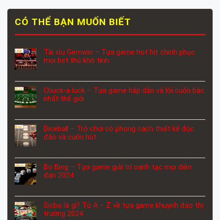
CÓ THỂ BẠN MUỐN BIẾT
Tài xỉu Gemwin – Tựa game hot hit chinh phục
mọi bet thủ khó tính
ở
Chức năng bình luận bị tắt
Tài
xỉu
Chuck-a-luck – Tựa game hấp dẫn và lôi cuốn bậc
Gemwin
nhất thế giới
–
ở
Chức năng bình luận bị tắt
Tựa
Chuck-
game
a-
Diceball – Trò chơi có phong cách thiết kế độc
hot
luck
đáo và cuốn hút
hit
–
chinh
ở
Chức năng bình luận bị tắt
Tựa
phục
Diceball
game
mọi
–
Bo Bing – Tựa game giải trí oanh tạc mọi diễn
hấp
bet
Trò
đàn 2024
dẫn
thủ
chơi
và
ở
Chức năng bình luận bị tắt
khó
có
lôi
Bo
tính
phong
cuốn
Bing
Sicbo là gì? Từ A – Z về tựa game khuynh đảo thị
cách
bậc
–
trường 2024
thiết
nhất
Tựa