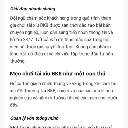
Giải đáp nhanh chóng
Đội ngũ chăm sóc khách hàng trong quá trình tham
gia chơi tài xỉu BK8 được sân chơi đào tạo bài bản,
chuyên nghiệp, luôn sẵn sàng tiếp nhận thông tin và
hỗ trợ 24/7. Tất cả vấn đề thắc mắc của từng hội
viên sẽ được giải quyết kịp thời. Không cần phải lo
lắng bất cứ điều gì và chỉ việc tập trung đầu tư săn
thưởng.
Mẹo chơi tài xỉu BK8 như một cao thủ
Để có thể giành chiến thắng vẻ vang trong khi chơi tài
xỉu đổi thưởng tại BK8, nhiệm vụ của các bạn là nên
nghiên cứu và nắm rõ tường tận về các mẹo chơi dưới
đây.
Quản lý vốn thông minh
Một trong những phương pháp quản lý vốn hiệu quả