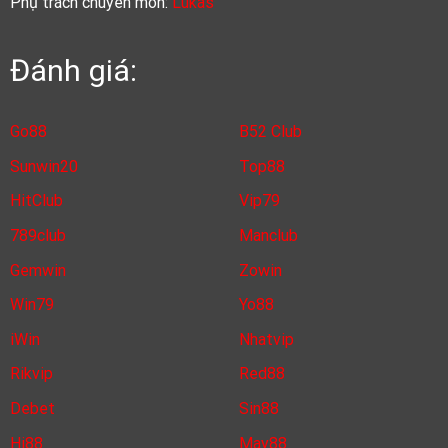
Phụ trách chuyên môn:
Lukas
Đánh giá:
Go88
B52 Club
Sunwin20
Top88
HitClub
Vip79
789club
Manclub
Gemwin
Zowin
Win79
Yo88
iWin
Nhatvip
Rikvip
Red88
Debet
Sin88
Hi88
May88