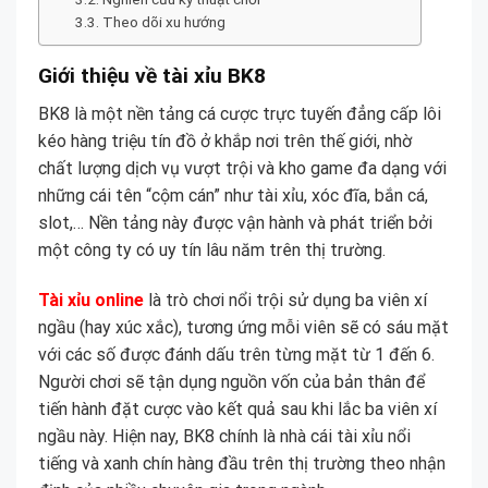
Theo dõi xu hướng
Giới thiệu về tài xỉu BK8
BK8 là một nền tảng cá cược trực tuyến đẳng cấp lôi
kéo hàng triệu tín đồ ở khắp nơi trên thế giới, nhờ
chất lượng dịch vụ vượt trội và kho game đa dạng với
những cái tên “cộm cán” như tài xỉu, xóc đĩa, bắn cá,
slot,… Nền tảng này được vận hành và phát triển bởi
một công ty có uy tín lâu năm trên thị trường.
Tài xỉu online
là trò chơi nổi trội sử dụng ba viên xí
ngầu (hay xúc xắc), tương ứng mỗi viên sẽ có sáu mặt
với các số được đánh dấu trên từng mặt từ 1 đến 6.
Người chơi sẽ tận dụng nguồn vốn của bản thân để
tiến hành đặt cược vào kết quả sau khi lắc ba viên xí
ngầu này. Hiện nay, BK8 chính là nhà cái tài xỉu nổi
tiếng và xanh chín hàng đầu trên thị trường theo nhận