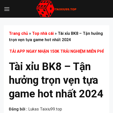
Bỏ
qua
nội
dung
Trang chủ
»
Top nhà cái
»
Tài xỉu BK8 – Tận hưởng
trọn vẹn tựa game hot nhất 2024
TẢI APP NGAY NHẬN 150K TRẢI NGHIỆM MIỄN PHÍ
Tài xỉu BK8 – Tận
hưởng trọn vẹn tựa
game hot nhất 2024
Đăng bởi :
Lukas Taixiu99.top