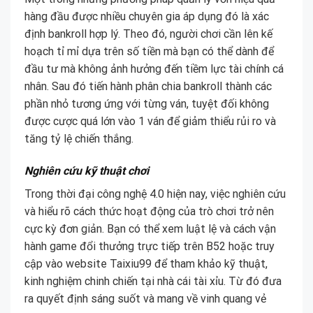
hàng đầu được nhiều chuyên gia áp dụng đó là xác
định bankroll hợp lý. Theo đó, người chơi cần lên kế
hoạch tỉ mỉ dựa trên số tiền mà bạn có thể dành để
đầu tư mà không ảnh hưởng đến tiềm lực tài chính cá
nhân. Sau đó tiến hành phân chia bankroll thành các
phần nhỏ tương ứng với từng ván, tuyệt đối không
được cược quá lớn vào 1 ván để giảm thiểu rủi ro và
tăng tỷ lệ chiến thắng.
Nghiên cứu kỹ thuật chơi
Trong thời đại công nghệ 4.0 hiện nay, việc nghiên cứu
và hiểu rõ cách thức hoạt động của trò chơi trở nên
cực kỳ đơn giản. Bạn có thể xem luật lệ và cách vận
hành game đổi thưởng trực tiếp trên B52 hoặc truy
cập vào website Taixiu99 để tham khảo kỹ thuật,
kinh nghiệm chinh chiến tại nhà cái tài xỉu. Từ đó đưa
ra quyết định sáng suốt và mang về vinh quang vẻ