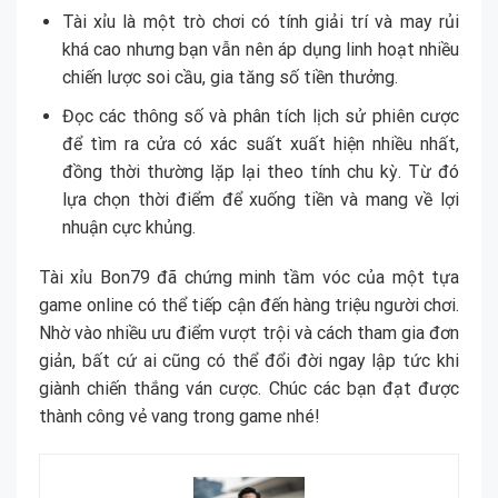
Tài xỉu là một trò chơi có tính giải trí và may rủi
khá cao nhưng bạn vẫn nên áp dụng linh hoạt nhiều
chiến lược soi cầu, gia tăng số tiền thưởng.
Đọc các thông số và phân tích lịch sử phiên cược
để tìm ra cửa có xác suất xuất hiện nhiều nhất,
đồng thời thường lặp lại theo tính chu kỳ. Từ đó
lựa chọn thời điểm để xuống tiền và mang về lợi
nhuận cực khủng.
Tài xỉu Bon79 đã chứng minh tầm vóc của một tựa
game online có thể tiếp cận đến hàng triệu người chơi.
Nhờ vào nhiều ưu điểm vượt trội và cách tham gia đơn
giản, bất cứ ai cũng có thể đổi đời ngay lập tức khi
giành chiến thắng ván cược. Chúc các bạn đạt được
thành công vẻ vang trong game nhé!