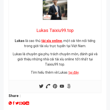
Lukas Taixiu99.top
Lukas
là cao thủ
tài xỉu online
, một cái tên nổi tiếng
trong giới tài xỉu trực tuyến tại Việt Nam.
Lukas là chuyên gia phụ trách chuyên môn, đánh giá và
giới thiệu những nhà cái tài xỉu online tốt nhất tại
Taixiu99.top.
Tìm hiểu thêm về Lukas
tại đây
.
Share :