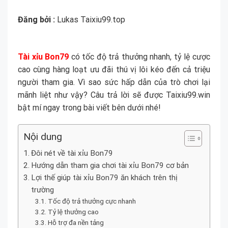
Đăng bởi :
Lukas Taixiu99.top
Tài xỉu Bon79
có tốc độ trả thưởng nhanh, tỷ lệ cược
cao cùng hàng loạt ưu đãi thú vị lôi kéo đến cả triệu
người tham gia. Vì sao sức hấp dẫn của trò chơi lại
mãnh liệt như vậy? Câu trả lời sẽ được Taixiu99.win
bật mí ngay trong bài viết bên dưới nhé!
Nội dung
Đôi nét về tài xỉu Bon79
Hướng dẫn tham gia chơi tài xỉu Bon79 cơ bản
Lợi thế giúp tài xỉu Bon79 ăn khách trên thị
trường
Tốc độ trả thưởng cực nhanh
Tỷ lệ thưởng cao
Hỗ trợ đa nền tảng