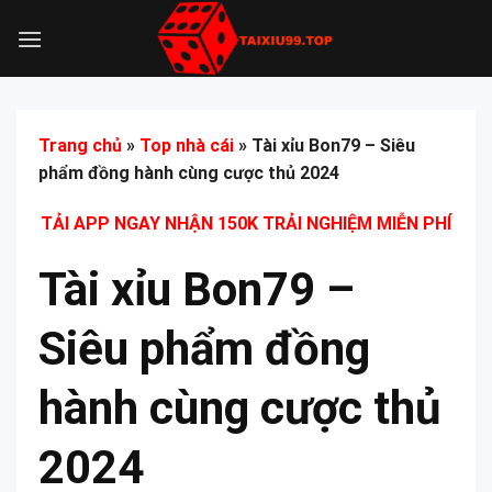
Bỏ
qua
nội
dung
Trang chủ
»
Top nhà cái
»
Tài xỉu Bon79 – Siêu
phẩm đồng hành cùng cược thủ 2024
TẢI APP NGAY NHẬN 150K TRẢI NGHIỆM MIỄN PHÍ
Tài xỉu Bon79 –
Siêu phẩm đồng
hành cùng cược thủ
2024