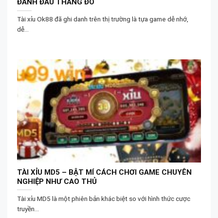
ĐÁNH ĐÂU THẮNG ĐÓ
Tài xỉu Ok88 đã ghi danh trên thị trường là tựa game dễ nhớ,
dễ...
TÀI XỈU MD5 – BẬT MÍ CÁCH CHƠI GAME CHUYÊN
NGHIỆP NHƯ CAO THỦ
Tài xỉu MD5 là một phiên bản khác biệt so với hình thức cược
truyền...