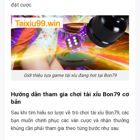
đặt cược.
Giới thiệu tựa game tài xỉu đang hot tại Bon79
Hướng dẫn tham gia chơi tài xỉu Bon79 cơ
bản
Sau khi tìm hiểu sơ lược về trò chơi tài xỉu Bon79, các
bạn muốn chinh phục các ván cược và nhận thưởng
khủng cần phải tham gia theo từng bước như sau: