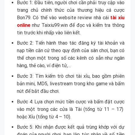
Bước 1: Đầu tiên, người chơi cần phải truy cập vào
trang chủ chính thức của thương hiệu cá cược
Bon79. Có thể vào website review nhà cái
tài xỉu
online
như Taixiu99.win để đọc và kiểm tra thông
tin trước khi nhấp vào liên kết.
Bước 2: Tiến hành thao tác đăng ký tài khoản và
nạp tiền căn cứ theo quy định của sân chơi, bạn có
thể chọn một trong số các kênh có sẵn như ngân
hàng, thẻ cào, ví điện tử,…
Bước 3: Tìm kiếm trò chơi tài xỉu, bao gồm phiên
bản mini, MD5, livestream trong kho game và bấm
nút để bắt đầu chơi.
Bước 4: Lựa chọn mức tiền cược và bấm đặt cược
vào một trong các cửa là Tài (tổng từ 11 – 17)
hoặc Xỉu (tổng từ 4 – 10).
Bước 5: Khi nhận được kết quả trùng khớp với dự
đoán của người chơi, bạn lập tức nhận về số tiền