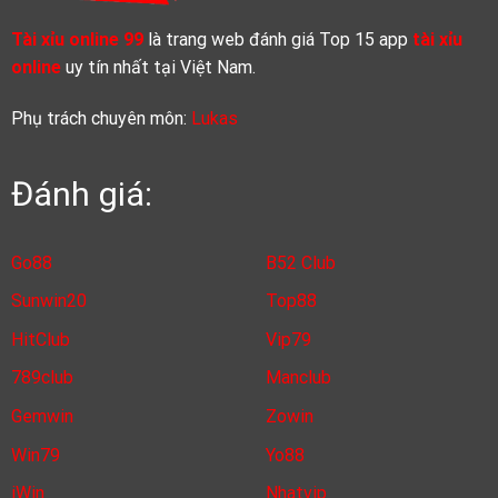
Tài xỉu online 99
là trang web đánh giá Top 15 app
tài xỉu
online
uy tín nhất tại Việt Nam.
Phụ trách chuyên môn:
Lukas
Đánh giá:
Go88
B52 Club
Sunwin20
Top88
HitClub
Vip79
789club
Manclub
Gemwin
Zowin
Win79
Yo88
iWin
Nhatvip