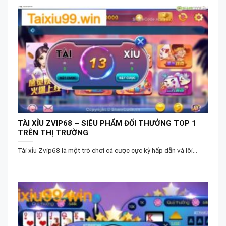
TÀI XỈU ZVIP68 – SIÊU PHẨM ĐỔI THƯỞNG TOP 1
TRÊN THỊ TRƯỜNG
Tài xỉu Zvip68 là một trò chơi cá cược cực kỳ hấp dẫn và lôi...