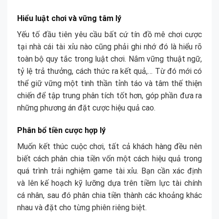
Hiểu luật chơi và vững tâm lý
Yếu tố đầu tiên yêu cầu bất cứ tín đồ mê chơi cược
tại nhà cái tài xỉu nào cũng phải ghi nhớ đó là hiểu rõ
toàn bộ quy tắc trong luật chơi. Nắm vững thuật ngữ,
tỷ lệ trả thưởng, cách thức ra kết quả,… Từ đó mới có
thể giữ vững một tinh thần tỉnh táo và tâm thế thiện
chiến để tập trung phân tích tốt hơn, góp phần đưa ra
những phương án đặt cược hiệu quả cao.
Phân bổ tiền cược hợp lý
Muốn kết thúc cuộc chơi, tất cả khách hàng đều nên
biết cách phân chia tiền vốn một cách hiệu quả trong
quá trình trải nghiệm game tài xỉu. Bạn cần xác định
và lên kế hoạch kỹ lưỡng dựa trên tiềm lực tài chính
cá nhân, sau đó phân chia tiền thành các khoảng khác
nhau và đặt cho từng phiên riêng biệt.