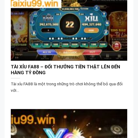
TÀI XỈU FA88 – ĐỔI THƯỞNG TIỀN THẬT LÊN ĐẾN
HÀNG TỶ ĐỒNG
Tài xỉu FA88 là một trong những trò chơi không thể bỏ qua đối
với...