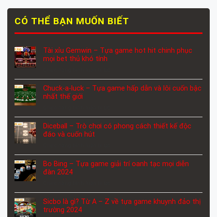
CÓ THỂ BẠN MUỐN BIẾT
Tài xỉu Gemwin – Tựa game hot hit chinh phục
mọi bet thủ khó tính
ở
Chức năng bình luận bị tắt
Tài
xỉu
Chuck-a-luck – Tựa game hấp dẫn và lôi cuốn bậc
Gemwin
nhất thế giới
–
ở
Chức năng bình luận bị tắt
Tựa
Chuck-
game
a-
Diceball – Trò chơi có phong cách thiết kế độc
hot
luck
đáo và cuốn hút
hit
–
chinh
ở
Chức năng bình luận bị tắt
Tựa
phục
Diceball
game
mọi
–
Bo Bing – Tựa game giải trí oanh tạc mọi diễn
hấp
bet
Trò
đàn 2024
dẫn
thủ
chơi
và
ở
Chức năng bình luận bị tắt
khó
có
lôi
Bo
tính
phong
cuốn
Bing
Sicbo là gì? Từ A – Z về tựa game khuynh đảo thị
cách
bậc
–
trường 2024
thiết
nhất
Tựa