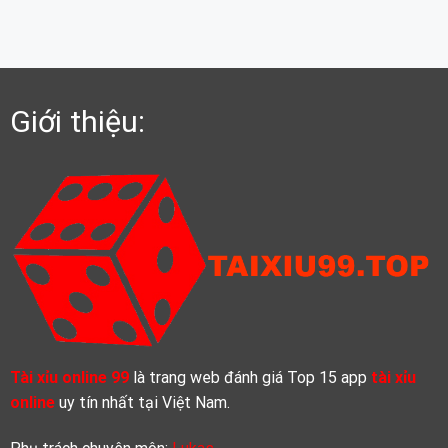
Tựa
cực
2024
game
kỳ
xúc
cuốn
xắc
hút
đẳng
và
cấp
hấp
quốc
dẫn
Giới thiệu:
tế
đến
từ
Hoa
Kỳ
Tài xỉu online 99
là trang web đánh giá Top 15 app
tài xỉu
online
uy tín nhất tại Việt Nam.