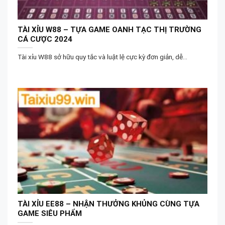
TÀI XỈU W88 – TỰA GAME OANH TẠC THỊ TRƯỜNG
CÁ CƯỢC 2024
Tài xỉu W88 sở hữu quy tắc và luật lệ cực kỳ đơn giản, dễ...
TÀI XỈU EE88 – NHẬN THƯỞNG KHỦNG CÙNG TỰA
GAME SIÊU PHẨM