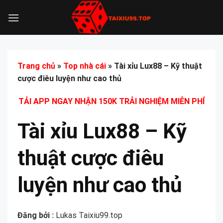
Bỏ
qua
nội
dung
Trang chủ
»
Top nhà cái
»
Tài xỉu Lux88 – Kỹ thuật
cược điêu luyện như cao thủ
TẢI APP NGAY NHẬN 150K TRẢI NGHIỆM MIỄN PHÍ
Tài xỉu Lux88 – Kỹ
thuật cược điêu
luyện như cao thủ
Đăng bởi :
Lukas Taixiu99.top