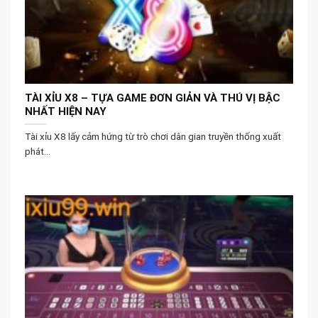
TÀI XỈU X8 – TỰA GAME ĐƠN GIẢN VÀ THÚ VỊ BẬC
NHẤT HIỆN NAY
Tài xỉu X8 lấy cảm hứng từ trò chơi dân gian truyền thống xuất
phát...