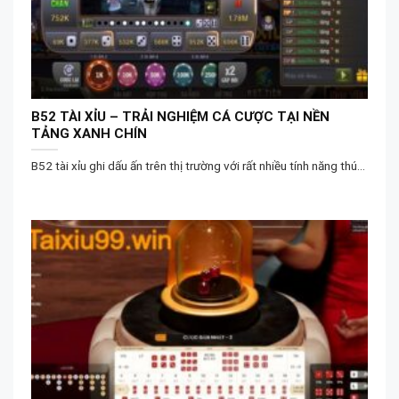
B52 TÀI XỈU – TRẢI NGHIỆM CÁ CƯỢC TẠI NỀN
TẢNG XANH CHÍN
B52 tài xỉu ghi dấu ấn trên thị trường với rất nhiều tính năng thú...