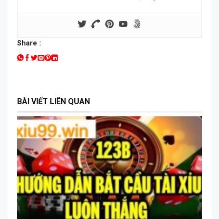
Share :
BÀI VIẾT LIÊN QUAN