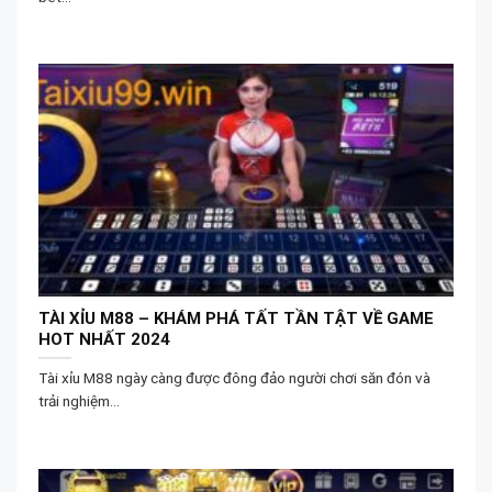
TÀI XỈU M88 – KHÁM PHÁ TẤT TẦN TẬT VỀ GAME
HOT NHẤT 2024
Tài xỉu M88 ngày càng được đông đảo người chơi săn đón và
trải nghiệm...