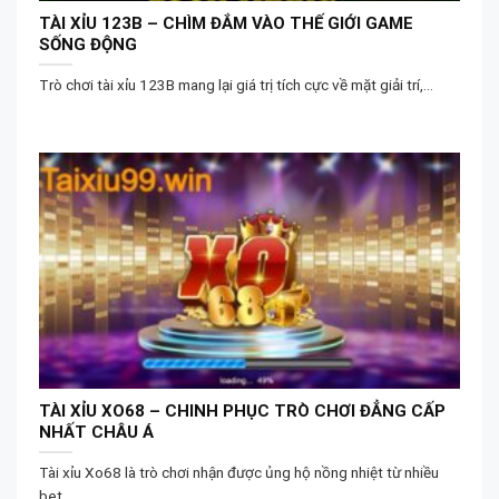
TÀI XỈU 123B – CHÌM ĐẮM VÀO THẾ GIỚI GAME
SỐNG ĐỘNG
Trò chơi tài xỉu 123B mang lại giá trị tích cực về mặt giải trí,...
TÀI XỈU XO68 – CHINH PHỤC TRÒ CHƠI ĐẲNG CẤP
NHẤT CHÂU Á
Tài xỉu Xo68 là trò chơi nhận được ủng hộ nồng nhiệt từ nhiều
bet...