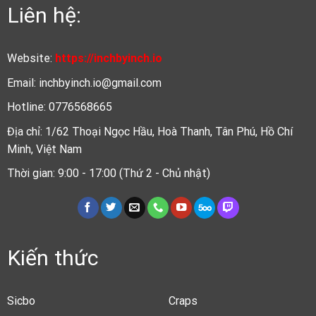
Liên hệ:
Website:
https://inchbyinch.io
Email:
inchbyinch.io@gmail.com
Hotline:
0776568665
Địa chỉ:
1/62 Thoại Ngọc Hầu, Hoà Thanh, Tân Phú, Hồ Chí
Minh, Việt Nam
Thời gian: 9:00 - 17:00 (Thứ 2 - Chủ nhật)
Kiến thức
Sicbo
Craps