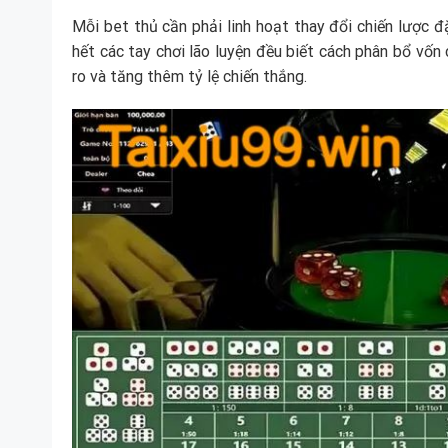
Mỗi bet thủ cần phải linh hoạt thay đổi chiến lược đ
hết các tay chơi lão luyện đều biết cách phân bổ vốn
ro và tăng thêm tỷ lệ chiến thắng.