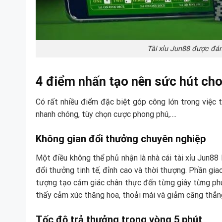
Tài xỉu Jun88 được đán
4 điểm nhấn tạo nên sức hút cho
Có rất nhiều điểm đặc biệt góp công lớn trong việc 
nhanh chóng, tùy chọn cược phong phú,….
Không gian đổi thưởng chuyên nghiệp
Một điều không thể phủ nhận là nhà cái tài xỉu Jun88
đổi thưởng tinh tế, đỉnh cao và thời thượng. Phần gi
tượng tạo cảm giác chân thực đến từng giây từng phú
thấy cảm xúc thăng hoa, thoải mái và giảm căng thẳng
Tốc độ trả thưởng trong vòng 5 phút