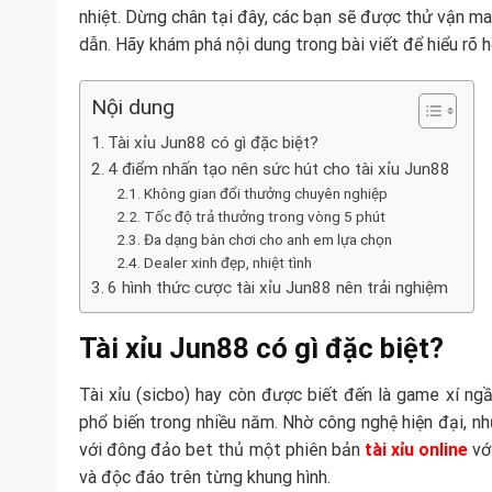
nhiệt. Dừng chân tại đây, các bạn sẽ được thử vận m
dẫn. Hãy khám phá nội dung trong bài viết để hiểu rõ h
Nội dung
Tài xỉu Jun88 có gì đặc biệt?
4 điểm nhấn tạo nên sức hút cho tài xỉu Jun88
Không gian đổi thưởng chuyên nghiệp
Tốc độ trả thưởng trong vòng 5 phút
Đa dạng bàn chơi cho anh em lựa chọn
Dealer xinh đẹp, nhiệt tình
6 hình thức cược tài xỉu Jun88 nên trải nghiệm
Tài xỉu Jun88 có gì đặc biệt?
Tài xỉu (sicbo) hay còn được biết đến là game xí ng
phổ biến trong nhiều năm. Nhờ công nghệ hiện đại, nh
với đông đảo bet thủ một phiên bản
tài xỉu online
với
và độc đáo trên từng khung hình.