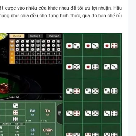
ặt cược vào nhiều cửa khác nhau để tối ưu lợi nhuận. Hầu
 cũng như chia đều cho từng hình thức, qua đó hạn chế rủi