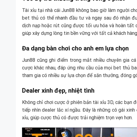
Tài xỉu tại nhà cái Jun88 không bao giờ làm người ch
bet thủ có thể nhanh đầu tư và ngay sau đó nhận đượ
dịch nạp hoặc rút cũng được tối ưu hóa và hoàn tất c
giúp xây dựng lòng tin bền vững với tất cả khách hàng
Đa dạng bàn chơi cho anh em lựa chọn
Jun88 cũng ghi điểm trong mắt nhiều chuyên gia c
cược khác nhau, đáp ứng nhu cầu của mọi bet thủ bao
tham gia có nhiều sự lựa chọn để săn thưởng, đóng góp
Dealer xinh đẹp, nhiệt tình
Không chỉ chơi cược ở phiên bản tài xỉu 3D, các bạn 
tiếp nhìn dealer lắc xí ngầu. Đây là những cô gái xinh
xỉu, giúp cược thủ có được trải nghiệm trọn vẹn hơn.