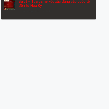
Dice
Balut – Tựa game xúc xắc đẳng cấp quốc tế
mãn
quý
–
đến từ Hoa Kỳ
đam
ông
Trò
mê
ở
Chức năng bình luận bị tắt
chơi
với
Balut
xúc
game
–
xắc
hot
Tựa
cực
2024
game
kỳ
xúc
cuốn
xắc
hút
đẳng
và
cấp
hấp
quốc
dẫn
tế
đến
từ
Hoa
Kỳ