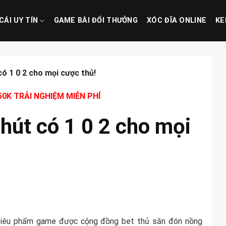
CÁI UY TÍN
GAME BÀI ĐỔI THƯỞNG
XÓC ĐĨA ONLINE
KE
có 1 0 2 cho mọi cược thủ!
0K TRẢI NGHIỆM MIỄN PHÍ
 hút có 1 0 2 cho mọi
siêu phẩm game được cộng đồng bet thủ săn đón nồng