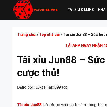
Bỏ
qua
TÀI XỈU ONLINE
NHÀ 
nội
dung
Trang chủ
»
Top nhà cái
»
Tài xỉu Jun88 – Sức hút 
TẢI APP NGAY NHẬN 15
Tài xỉu Jun88 – Sức
cược thủ!
Đăng bởi :
Lukas Taixiu99.top
Tài xỉu Jun88
luôn được vinh danh nằm trong top 