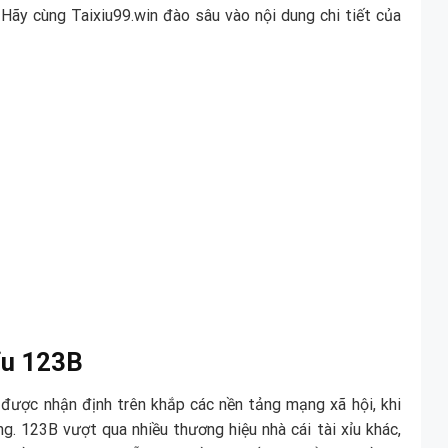
Hãy cùng Taixiu99.win đào sâu vào nội dung chi tiết của
xỉu 123B
ã được nhận định trên khắp các nền tảng mạng xã hội, khi
. 123B vượt qua nhiều thương hiệu nhà cái tài xỉu khác,