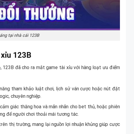
sáng tại nhà cái 123B
 xỉu 123B
, 123B đã cho ra mắt game tài xỉu với hàng loạt ưu điểm
h năng tham khảo luật chơi, lịch sử ván cược hoặc nút đặt
ogic, chuyên nghiệp.
 cảm giác thăng hoa và mãn nhãn cho bet thủ, hoặc phiên
ng để người chơi thoải mái tương tác.
rên thị trường, mang lại nguồn lợi nhuận khủng giúp cược