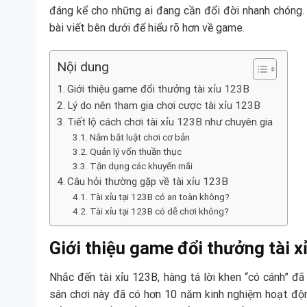
đáng kể cho những ai đang cần đổi đời nhanh chóng. 
bài viết bên dưới để hiểu rõ hơn về game.
Nội dung
Giới thiệu game đổi thưởng tài xỉu 123B
Lý do nên tham gia chơi cược tài xỉu 123B
Tiết lộ cách chơi tài xỉu 123B như chuyên gia
Nắm bắt luật chơi cơ bản
Quản lý vốn thuần thục
Tận dụng các khuyến mãi
Câu hỏi thường gặp về tài xỉu 123B
Tài xỉu tại 123B có an toàn không?
Tài xỉu tại 123B có dễ chơi không?
Giới thiệu game đổi thưởng tài 
Nhắc đến tài xỉu 123B, hàng tá lời khen “có cánh” đ
sân chơi này đã có hơn 10 năm kinh nghiệm hoạt động