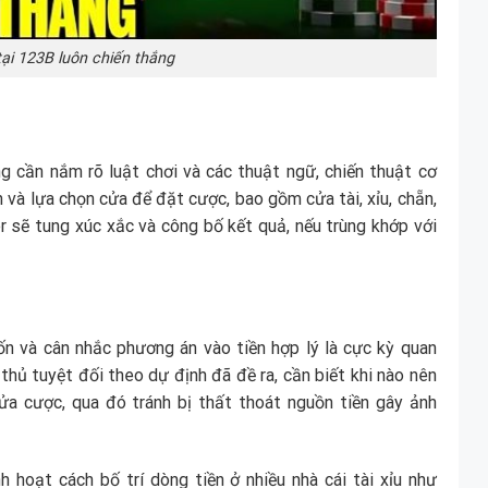
 tại 123B luôn chiến thắng
g cần nắm rõ luật chơi và các thuật ngữ, chiến thuật cơ
h và lựa chọn cửa để đặt cược, bao gồm cửa tài, xỉu, chẵn,
r sẽ tung xúc xắc và công bố kết quả, nếu trùng khớp với
vốn và cân nhắc phương án vào tiền hợp lý là cực kỳ quan
thủ tuyệt đối theo dự định đã đề ra, cần biết khi nào nên
ửa cược, qua đó tránh bị thất thoát nguồn tiền gây ảnh
 hoạt cách bố trí dòng tiền ở nhiều nhà cái tài xỉu như