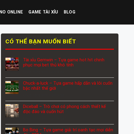
NO ONLINE
GAME TÀI XỈU
BLOG
CÓ THỂ BẠN MUỐN BIẾT
Tài xỉu Gemwin – Tựa game hot hit chinh
phục mọi bet thủ khó tính
ở
Chức năng bình luận bị tắt
Tài
xỉu
Chuck-a-luck – Tựa game hấp dẫn và lôi cuốn
Gemwin
bậc nhất thế giới
–
ở
Chức năng bình luận bị tắt
Tựa
Chuck-
game
a-
Diceball – Trò chơi có phong cách thiết kế
hot
luck
độc đáo và cuốn hút
hit
–
chinh
ở
Chức năng bình luận bị tắt
Tựa
phục
Diceball
game
mọi
–
Bo Bing – Tựa game giải trí oanh tạc mọi diễn
hấp
bet
Trò