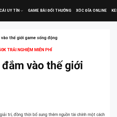
CÁI UY TÍN
GAME BÀI ĐỔI THƯỞNG
XÓC ĐĨA ONLINE
KE
 vào thế giới game sống động
0K TRẢI NGHIỆM MIỄN PHÍ
 đắm vào thế giới
 giải trí, đồng thời bổ sung thêm nguồn tài chính một cách