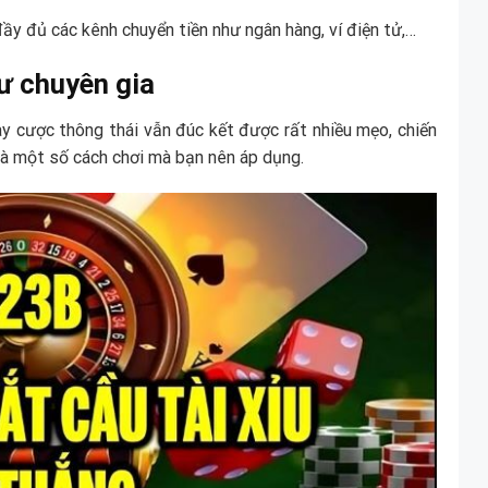
đầy đủ các kênh chuyển tiền như ngân hàng, ví điện tử,…
hư chuyên gia
y cược thông thái vẫn đúc kết được rất nhiều mẹo, chiến
 là một số cách chơi mà bạn nên áp dụng.