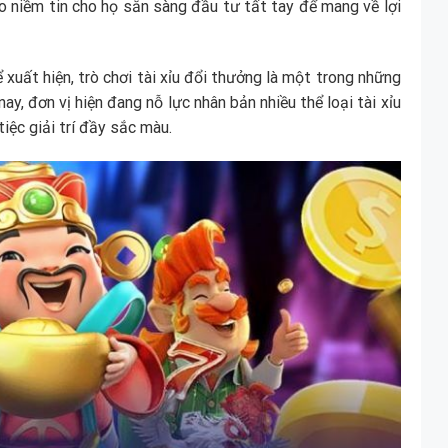
ạo niềm tin cho họ sẵn sàng đầu tư tất tay để mang về lợi
 xuất hiện, trò chơi tài xỉu đổi thưởng là một trong những
, đơn vị hiện đang nỗ lực nhân bản nhiều thể loại tài xỉu
ệc giải trí đầy sắc màu.