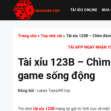
Bỏ
qua
TÀI XỈU ONLINE
NHÀ 
nội
dung
Trang chủ
»
Top nhà cái
»
Tài xỉu 123B – Chìm đắm
TẢI APP NGAY NHẬN 15
Tài xỉu 123B – Chìm
game sống động
Đăng bởi :
Lukas Taixiu99.top
Trò chơi
tài xỉu 123B
mang lại giá trị tích cực về mặt