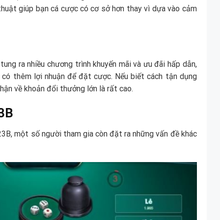
 thuật giúp bạn cá cược có cơ sở hơn thay vì dựa vào cảm
 tung ra nhiều chương trình khuyến mãi và ưu đãi hấp dẫn,
ọ có thêm lợi nhuận để đặt cược. Nếu biết cách tận dụng
hận về khoản đổi thưởng lớn là rất cao.
23B
23B, một số người tham gia còn đặt ra những vấn đề khác