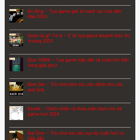
Tựa
phục
Diceball
game
mọi
–
Bo Bing – Tựa game giải trí oanh tạc mọi diễn
hấp
bet
Trò
đàn 2024
dẫn
thủ
chơi
và
ở
Chức năng bình luận bị tắt
khó
có
lôi
Bo
tính
phong
cuốn
Bing
Sicbo là gì? Từ A – Z về tựa game khuynh đảo thị
cách
bậc
–
trường 2024
thiết
nhất
Tựa
kế
ở
Chức năng bình luận bị tắt
thế
game
độc
Sicbo
giới
giải
đáo
là
Dice 10000 – Tựa game hấp dẫn và cuốn hút đến
trí
và
gì?
từng giây phút
oanh
cuốn
Từ
tạc
ở
Chức năng bình luận bị tắt
hút
A
mọi
Dice
–
diễn
10000
Beer Die – Trò chơi ném xúc xắc dành cho các
Z
đàn
–
quý ông
về
2024
Tựa
tựa
ở
Chức năng bình luận bị tắt
game
game
Beer
hấp
khuynh
Die
Beetle – Chinh chiến và thỏa mãn đam mê với
dẫn
đảo
–
game hot 2024
và
thị
Trò
cuốn
ở
Chức năng bình luận bị tắt
trường
chơi
hút
Beetle
2024
ném
đến
–
Bar Dice – Trò chơi xúc xắc cực kỳ cuốn hút và
xúc
từng
Chinh
hấp dẫn
xắc