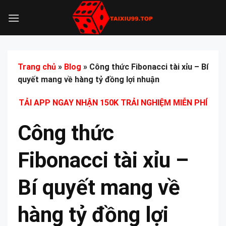
Bỏ
qua
nội
dung
Trang chủ
»
Blog
»
Công thức Fibonacci tài xỉu – Bí
quyết mang về hàng tỷ đồng lợi nhuận
TẢI APP NGAY NHẬN 150K TRẢI NGHIỆM MIỄN PHÍ
Công thức
Fibonacci tài xỉu –
Bí quyết mang về
hàng tỷ đồng lợi