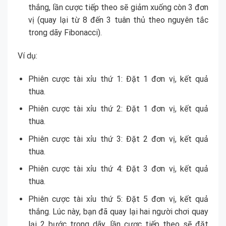
thắng, lần cược tiếp theo sẽ giảm xuống còn 3 đơn
vị (quay lại từ 8 đến 3 tuân thủ theo nguyên tắc
trong dãy Fibonacci).
Ví dụ:
Phiên cược tài xỉu thứ 1: Đặt 1 đơn vị, kết quả
thua.
Phiên cược tài xỉu thứ 2: Đặt 1 đơn vị, kết quả
thua.
Phiên cược tài xỉu thứ 3: Đặt 2 đơn vị, kết quả
thua.
Phiên cược tài xỉu thứ 4: Đặt 3 đơn vị, kết quả
thua.
Phiên cược tài xỉu thứ 5: Đặt 5 đơn vị, kết quả
thắng. Lúc này, bạn đã quay lại hai người chơi quay
lại 2 bước trong dãy, lần cược tiếp theo sẽ đặt