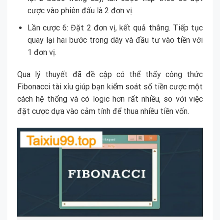
cược vào phiên đấu là 2 đơn vị.
Lần cược 6: Đặt 2 đơn vị, kết quả thắng. Tiếp tục
quay lại hai bước trong dãy và đầu tư vào tiền với
1 đơn vị.
Qua lý thuyết đã đề cập có thể thấy công thức
Fibonacci tài xỉu giúp bạn kiểm soát số tiền cược một
cách hệ thống và có logic hơn rất nhiều, so với việc
đặt cược dựa vào cảm tính để thua nhiều tiền vốn.