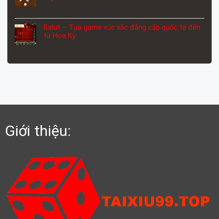
giây
chiến
dành
ở
Chức năng bình luận bị tắt
phút
và
cho
Bar
thỏa
các
Dice
Balut – Tựa game xúc xắc đẳng cấp quốc tế đến
mãn
quý
–
từ Hoa Kỳ
đam
ông
Trò
mê
ở
Chức năng bình luận bị tắt
chơi
với
Balut
xúc
game
–
xắc
hot
Tựa
cực
2024
game
kỳ
xúc
cuốn
xắc
hút
đẳng
và
cấp
hấp
quốc
dẫn
Giới thiệu:
tế
đến
từ
Hoa
Kỳ