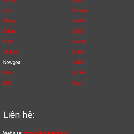
Win79
Yo88
iWin
Nhatvip
Rikvip
Red88
Debet
Sin88
Hi88
May88
789bet
Jun88
Nowgoal
Luck8
S666
Mmlive
BK8
i9bet
Liên hệ:
Website:
https://inchbyinch.io