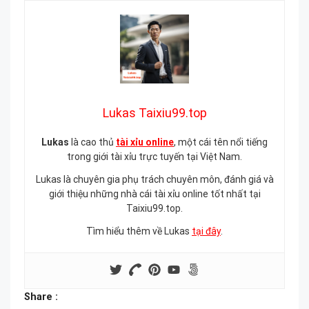
Lukas Taixiu99.top
Lukas
là cao thủ
tài xỉu online
, một cái tên nổi tiếng
trong giới tài xỉu trực tuyến tại Việt Nam.
Lukas là chuyên gia phụ trách chuyên môn, đánh giá và
giới thiệu những nhà cái tài xỉu online tốt nhất tại
Taixiu99.top.
Tìm hiểu thêm về Lukas
tại đây
.
Share :