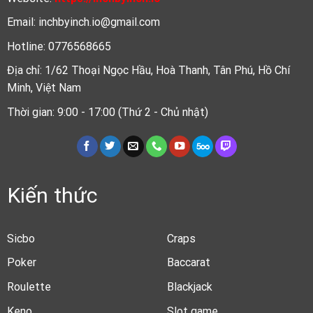
Email:
inchbyinch.io@gmail.com
Hotline:
0776568665
Địa chỉ:
1/62 Thoại Ngọc Hầu, Hoà Thanh, Tân Phú, Hồ Chí
Minh, Việt Nam
Thời gian: 9:00 - 17:00 (Thứ 2 - Chủ nhật)
Kiến thức
Sicbo
Craps
Poker
Baccarat
Roulette
Blackjack
Keno
Slot game