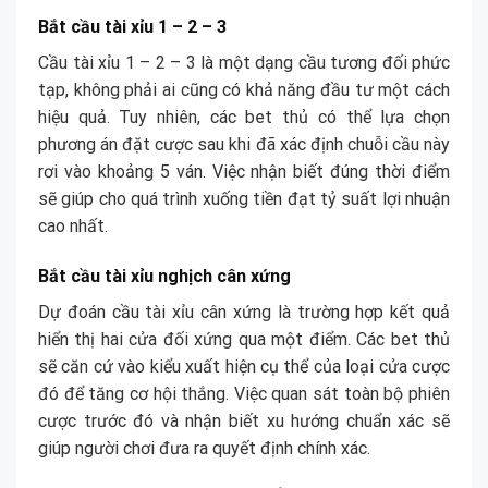
Bắt cầu tài xỉu 1 – 2 – 3
Cầu tài xỉu 1 – 2 – 3 là một dạng cầu tương đối phức
tạp, không phải ai cũng có khả năng đầu tư một cách
hiệu quả. Tuy nhiên, các bet thủ có thể lựa chọn
phương án đặt cược sau khi đã xác định chuỗi cầu này
rơi vào khoảng 5 ván. Việc nhận biết đúng thời điểm
sẽ giúp cho quá trình xuống tiền đạt tỷ suất lợi nhuận
cao nhất.
Bắt cầu tài xỉu nghịch cân xứng
Dự đoán cầu tài xỉu cân xứng là trường hợp kết quả
hiển thị hai cửa đối xứng qua một điểm. Các bet thủ
sẽ căn cứ vào kiểu xuất hiện cụ thể của loại cửa cược
đó để tăng cơ hội thắng. Việc quan sát toàn bộ phiên
cược trước đó và nhận biết xu hướng chuẩn xác sẽ
giúp người chơi đưa ra quyết định chính xác.