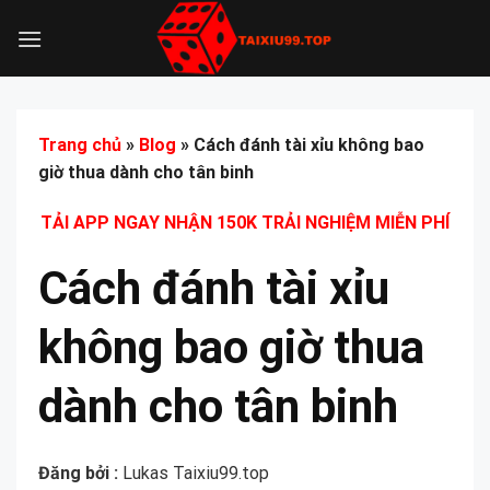
Bỏ
qua
nội
dung
Trang chủ
»
Blog
»
Cách đánh tài xỉu không bao
giờ thua dành cho tân binh
TẢI APP NGAY NHẬN 150K TRẢI NGHIỆM MIỄN PHÍ
Cách đánh tài xỉu
không bao giờ thua
dành cho tân binh
Đăng bởi :
Lukas Taixiu99.top