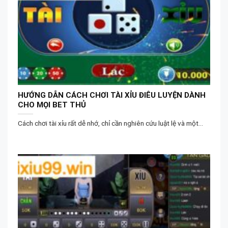
HƯỚNG DẪN CÁCH CHƠI TÀI XỈU ĐIÊU LUYỆN DÀNH
CHO MỌI BET THỦ
Cách chơi tài xỉu rất dễ nhớ, chỉ cần nghiên cứu luật lệ và một...