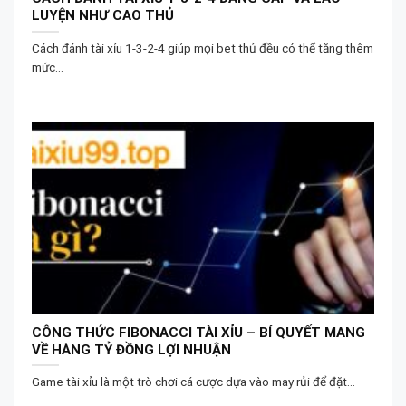
LUYỆN NHƯ CAO THỦ
Cách đánh tài xỉu 1-3-2-4 giúp mọi bet thủ đều có thể tăng thêm
mức...
CÔNG THỨC FIBONACCI TÀI XỈU – BÍ QUYẾT MANG
VỀ HÀNG TỶ ĐỒNG LỢI NHUẬN
Game tài xỉu là một trò chơi cá cược dựa vào may rủi để đặt...