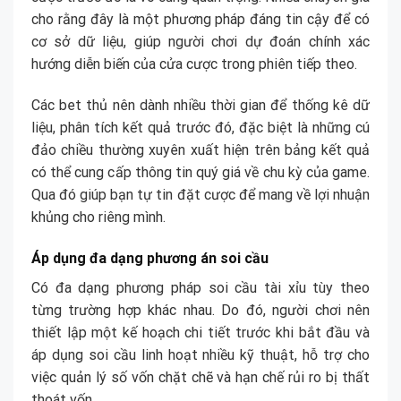
cho rằng đây là một phương pháp đáng tin cậy để có
cơ sở dữ liệu, giúp người chơi dự đoán chính xác
hướng diễn biến của cửa cược trong phiên tiếp theo.
Các bet thủ nên dành nhiều thời gian để thống kê dữ
liệu, phân tích kết quả trước đó, đặc biệt là những cú
đảo chiều thường xuyên xuất hiện trên bảng kết quả
có thể cung cấp thông tin quý giá về chu kỳ của game.
Qua đó giúp bạn tự tin đặt cược để mang về lợi nhuận
khủng cho riêng mình.
Áp dụng đa dạng phương án soi cầu
Có đa dạng phương pháp soi cầu tài xỉu tùy theo
từng trường hợp khác nhau. Do đó, người chơi nên
thiết lập một kế hoạch chi tiết trước khi bắt đầu và
áp dụng soi cầu linh hoạt nhiều kỹ thuật, hỗ trợ cho
việc quản lý số vốn chặt chẽ và hạn chế rủi ro bị thất
thoát vốn.