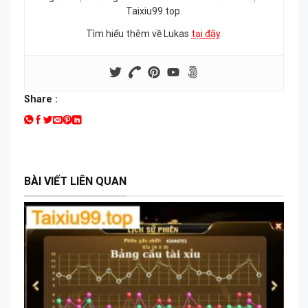
Taixiu99.top.
Tìm hiểu thêm về Lukas
tại đây
.
Share :
BÀI VIẾT LIÊN QUAN