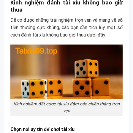
Kinh nghiệm đánh tài xỉu không bao giờ
thua
Để có được những trải nghiệm trọn vẹn và mang về số
tiền thưởng cực khủng, các bạn cần tích lũy một số
cách đánh tài xỉu không bao giờ thua dưới đây:
Kinh nghiệm đặt cược tài xỉu đảm bảo chiến thắng trọn
vẹn
Chọn nơi uy tín để chơi tài xỉu