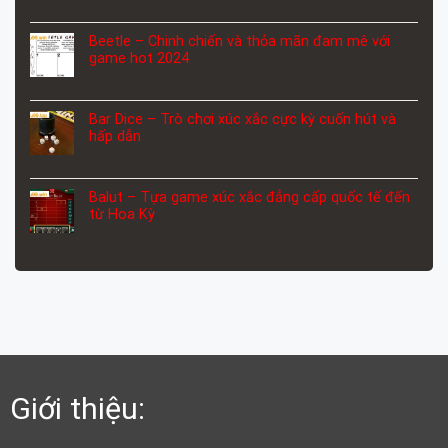
ở
Chức năng bình luận bị tắt
game
game
Beer
hấp
khuynh
Die
Beetle – Chinh chiến và thỏa mãn đam mê với
dẫn
đảo
–
game hot 2024
và
thị
Trò
cuốn
ở
Chức năng bình luận bị tắt
trường
chơi
hút
Beetle
2024
ném
đến
–
Bar Dice – Trò chơi xúc xắc cực kỳ cuốn hút và
xúc
từng
Chinh
hấp dẫn
xắc
giây
chiến
dành
ở
Chức năng bình luận bị tắt
phút
và
cho
Bar
thỏa
các
Dice
Balut – Tựa game xúc xắc đẳng cấp quốc tế đến
mãn
quý
–
từ Hoa Kỳ
đam
ông
Trò
mê
ở
Chức năng bình luận bị tắt
chơi
với
Balut
xúc
game
–
xắc
hot
Tựa
cực
2024
game
kỳ
xúc
cuốn
xắc
hút
đẳng
và
cấp
hấp
quốc
dẫn
Giới thiệu:
tế
đến
từ