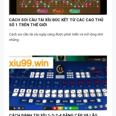
CÁCH SOI CẦU TÀI XỈU ĐÚC KẾT TỪ CÁC CAO THỦ
SỐ 1 TRÊN THẾ GIỚI
Cách soi cầu tài xỉu ngày càng được phát triển và mở rộng nhờ
những...
CÁCH ĐÁNH TÀI XỈU 1-3-2-4 ĐẲNG CẤP VÀ LÃO