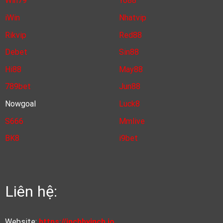
Win79
Yo88
iWin
Nhatvip
Rikvip
Red88
Debet
Sin88
Hi88
May88
789bet
Jun88
Nowgoal
Luck8
S666
Mmlive
BK8
i9bet
Liên hệ:
Website:
https://inchbyinch.io