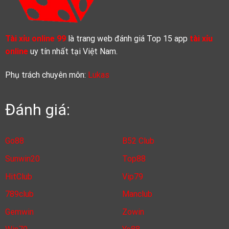
Tài xỉu online 99
là trang web đánh giá Top 15 app
tài xỉu
online
uy tín nhất tại Việt Nam.
Phụ trách chuyên môn:
Lukas
Đánh giá:
Go88
B52 Club
Sunwin20
Top88
HitClub
Vip79
789club
Manclub
Gemwin
Zowin