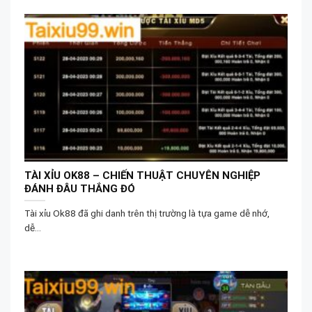
TÀI XỈU OK88 – CHIẾN THUẬT CHUYÊN NGHIỆP
ĐÁNH ĐÂU THẮNG ĐÓ
Tài xỉu Ok88 đã ghi danh trên thị trường là tựa game dễ nhớ,
dễ...