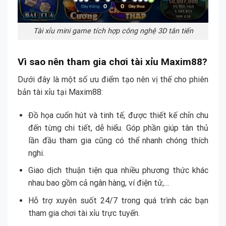
Tài xỉu mini game tích hợp công nghệ 3D tân tiến
Vì sao nên tham gia chơi tài xỉu Maxim88?
Dưới đây là một số ưu điểm tạo nên vị thế cho phiên
bản tài xỉu tại Maxim88:
Đồ họa cuốn hút và tinh tế, được thiết kế chỉn chu
đến từng chi tiết, dễ hiểu. Góp phần giúp tân thủ
lần đầu tham gia cũng có thể nhanh chóng thích
nghi.
Giao dịch thuận tiện qua nhiều phương thức khác
nhau bao gồm cả ngân hàng, ví điện tử,…
Hỗ trợ xuyên suốt 24/7 trong quá trình các bạn
tham gia chơi tài xỉu trực tuyến.