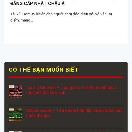
ĐẲNG CẤP NHẤT CHÂU Á
Tài xỉu Dom99 khiến cho người chơi đảo điên với vô vàn ưu
điểm, mang...
CÓ THỂ BẠN MUỐN BIẾT
Tài xỉu Gemwin – Tựa game hot hit chinh phục
mọi bet thủ khó tính
ở
Chức năng bình luận bị tắt
Tài
xỉu
Chuck-a-luck – Tựa game hấp dẫn và lôi cuốn bậc
Gemwin
nhất thế giới
–
ở
Chức năng bình luận bị tắt
Tựa
Chuck-
game