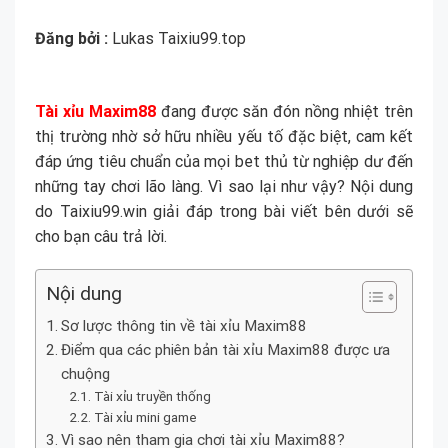
Đăng bởi :
Lukas Taixiu99.top
Tài xỉu Maxim88
đang được săn đón nồng nhiệt trên
thị trường nhờ sở hữu nhiều yếu tố đặc biệt, cam kết
đáp ứng tiêu chuẩn của mọi bet thủ từ nghiệp dư đến
những tay chơi lão làng. Vì sao lại như vậy? Nội dung
do Taixiu99.win giải đáp trong bài viết bên dưới sẽ
cho bạn câu trả lời.
Nội dung
Sơ lược thông tin về tài xỉu Maxim88
Điểm qua các phiên bản tài xỉu Maxim88 được ưa
chuộng
Tài xỉu truyền thống
Tài xỉu mini game
Vì sao nên tham gia chơi tài xỉu Maxim88?