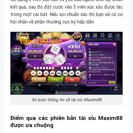
kết quả, sau đó đặt cược vào 3 viên xúc xắc được lắc
trong một cái bát. Nếu soi chuẩn xác thì bạn sẽ có cơ
hội nhận về phần thưởng cực kỳ hấp dẫn.
Sơ lược thông tin về tài xỉu Maxim88
Điểm qua các phiên bản tài xỉu Maxim88
được ưa chuộng