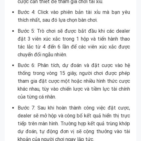
cược cần thiết để tham gia chơi tài xỉu.
Bước 4: Click vào phiên bản tài xỉu mà bạn yêu
thích nhất, sau đó lựa chọn bàn chơi.
Bước 5: Trò chơi sẽ được bắt đầu khi các dealer
đặt 3 viên xúc xắc trong 1 hộp và tiến hành thao
tác lắc từ 4 đến 6 lần để các viên xúc xắc được
chuyển đổi ngẫu nhiên.
Bước 6: Phân tích, dự đoán và đặt cược vào hệ
thống trong vòng 15 giây, người chơi được phép
tham gia đặt cược một hoặc nhiều hình thức cược
khác nhau, tùy vào chiến lược và tiềm lực tài chính
của từng cá nhân.
Bước 7: Sau khi hoàn thành công việc đặt cược,
dealer sẽ mở hộp và công bố kết quả hiển thị trực
tiếp trên màn hình. Trường hợp kết quả trùng khớp
dự đoán, tự động đơn vị sẽ cộng thưởng vào tài
khoản của người chơi ngay lập tức.