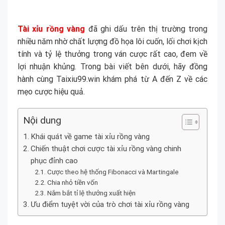
Tài xỉu rồng vàng
đã ghi dấu trên thị trường trong
nhiều năm nhờ chất lượng đồ họa lôi cuốn, lối chơi kịch
tính và tỷ lệ thưởng trong ván cược rất cao, đem về
lợi nhuận khủng. Trong bài viết bên dưới, hãy đồng
hành cùng Taixiu99.win khám phá từ A đến Z về các
mẹo cược hiệu quả.
Nội dung
Khái quát về game tài xỉu rồng vàng
Chiến thuật chơi cược tài xỉu rồng vàng chinh
phục đỉnh cao
Cược theo hệ thống Fibonacci và Martingale
Chia nhỏ tiền vốn
Nắm bắt tỉ lệ thưởng xuất hiện
Ưu điểm tuyệt vời của trò chơi tài xỉu rồng vàng