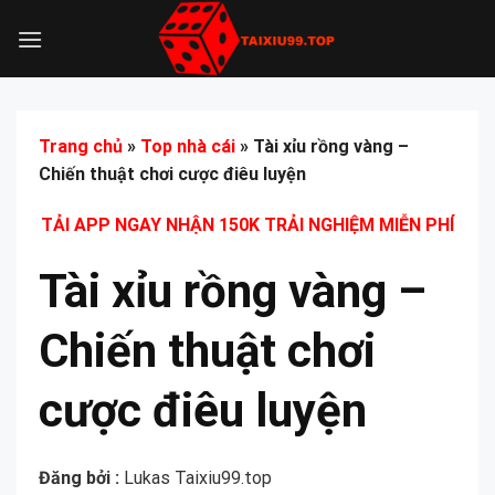
Bỏ
qua
nội
dung
Trang chủ
»
Top nhà cái
»
Tài xỉu rồng vàng –
Chiến thuật chơi cược điêu luyện
TẢI APP NGAY NHẬN 150K TRẢI NGHIỆM MIỄN PHÍ
Tài xỉu rồng vàng –
Chiến thuật chơi
cược điêu luyện
Đăng bởi :
Lukas Taixiu99.top