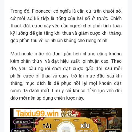
Trong đó, Fibonacci có nghĩa là căn cứ trên chuỗi số,
cứ mỗi số kế tiếp là tổng của hai số ở trước. Chiến
thuật đặt cược này yêu cầu người chơi phải tính toán
kỹ lưỡng để gia tăng khi thua và giảm cược khi thắng,
góp phần thu về lợi nhuận khủng cho riêng mình.
Martingale mặc dù đơn giản hơn nhưng cũng không
kém phần thú vị và đạt hiệu suất lợi nhuận cao. Theo
đó, yêu cầu người chơi đặt cược gấp đôi sau mỗi
phiên cược bị thua và quay trở lại mức đầu sau khi
thắng, mục đích là để phục hồi lại mọi khoản đặt
cược đã đánh mất. Lưu ý chỉ khi có tiềm lực vốn dồi
dào mới nên áp dụng chiến lược này.