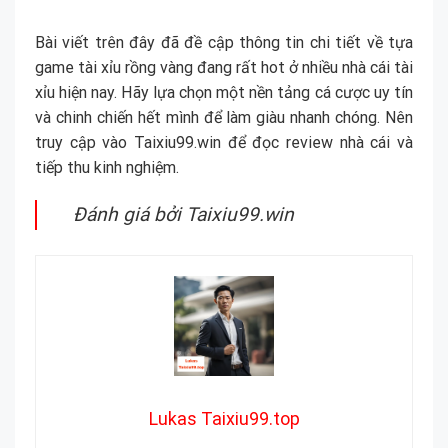
Bài viết trên đây đã đề cập thông tin chi tiết về tựa
game tài xỉu rồng vàng đang rất hot ở nhiều nhà cái tài
xỉu hiện nay. Hãy lựa chọn một nền tảng cá cược uy tín
và chinh chiến hết mình để làm giàu nhanh chóng. Nên
truy cập vào Taixiu99.win để đọc review nhà cái và
tiếp thu kinh nghiệm.
Đánh giá bởi Taixiu99.win
Lukas Taixiu99.top