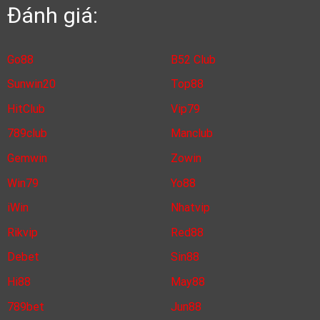
Đánh giá:
Go88
B52 Club
Sunwin20
Top88
HitClub
Vip79
789club
Manclub
Gemwin
Zowin
Win79
Yo88
iWin
Nhatvip
Rikvip
Red88
Debet
Sin88
Hi88
May88
789bet
Jun88