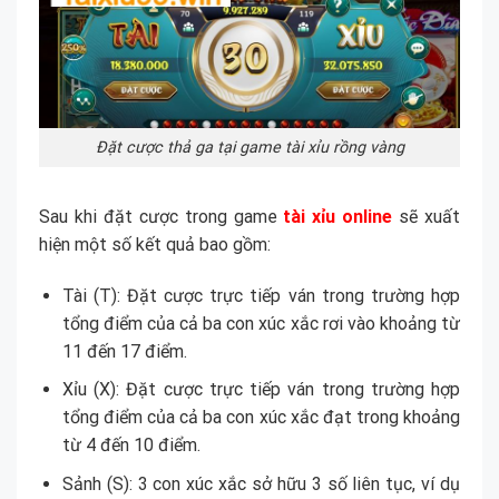
Đặt cược thả ga tại game tài xỉu rồng vàng
Sau khi đặt cược trong game
tài xỉu online
sẽ xuất
hiện một số kết quả bao gồm:
Tài (T): Đặt cược trực tiếp ván trong trường hợp
tổng điểm của cả ba con xúc xắc rơi vào khoảng từ
11 đến 17 điểm.
Xỉu (X): Đặt cược trực tiếp ván trong trường hợp
tổng điểm của cả ba con xúc xắc đạt trong khoảng
từ 4 đến 10 điểm.
Sảnh (S): 3 con xúc xắc sở hữu 3 số liên tục, ví dụ