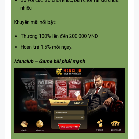
So với các trò chơi khác, bàn chơi tài xỉu chưa
nhiều.
Khuyến mãi nổi bật:
Thưởng 100% lên đến 200.000 VNĐ
Hoàn trả 1.5% mỗi ngày.
Manclub – Game bài phái mạnh