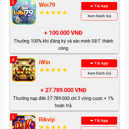
3
Win79
➥ Tải App
Xem Đánh Giá
+ 100.000 VNĐ
Thưởng 100% khi đăng ký và xác minh SĐT thành
công
4
iWin
➥ Tải App
Xem Đánh Giá
+ 27.789.000 VNĐ
Thưởng nạp đến 27.789.000 chỉ 3 vòng cược + 1%
hoàn trả
5
Rikvip
➥ Tải App