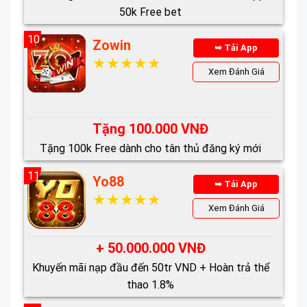
50k Free bet
10
Zowin
➥ Tải App
Xem Đánh Giá
Tặng 100.000 VNĐ
Tặng 100k Free dành cho tân thủ đăng ký mới
11
Yo88
➥ Tải App
Xem Đánh Giá
+ 50.000.000 VNĐ
Khuyến mãi nạp đầu đến 50tr VND + Hoàn trả thể
thao 1.8%