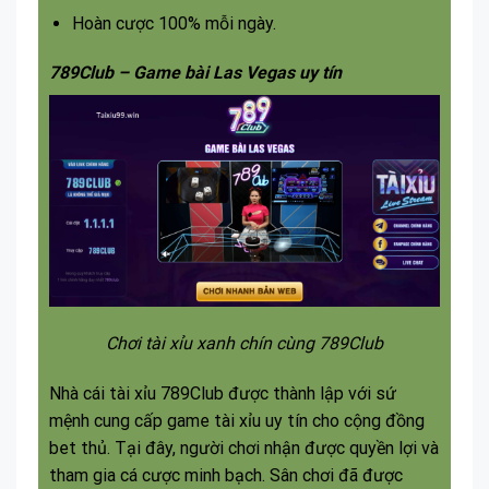
Hoàn cược 100% mỗi ngày.
789Club – Game bài Las Vegas uy tín
Chơi tài xỉu xanh chín cùng 789Club
Nhà cái tài xỉu 789Club được thành lập với sứ
mệnh cung cấp game tài xỉu uy tín cho cộng đồng
bet thủ. Tại đây, người chơi nhận được quyền lợi và
tham gia cá cược minh bạch. Sân chơi đã được