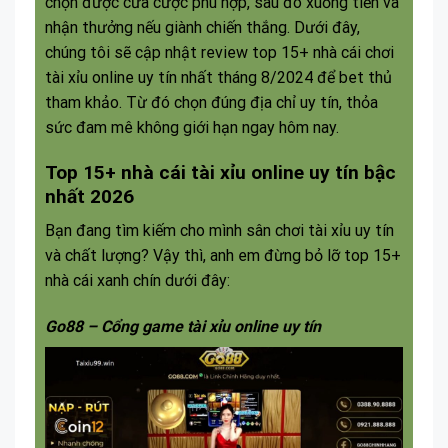
chọn được cửa cược phù hợp, sau đó xuống tiền và
nhận thưởng nếu giành chiến thắng. Dưới đây,
chúng tôi sẽ cập nhật review top 15+ nhà cái chơi
tài xỉu online uy tín nhất tháng 8/2024 để bet thủ
tham khảo. Từ đó chọn đúng địa chỉ uy tín, thỏa
sức đam mê không giới hạn ngay hôm nay.
Top 15+ nhà cái tài xỉu online uy tín bậc
nhất 2026
Bạn đang tìm kiếm cho mình sân chơi tài xỉu uy tín
và chất lượng? Vậy thì, anh em đừng bỏ lỡ top 15+
nhà cái xanh chín dưới đây:
Go88 – Cổng game tài xỉu online uy tín