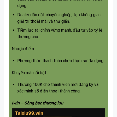
dạng.
Dealer dẫn dắt chuyên nghiệp, tạo không gian
giải trí thoải mái và thư giãn.
Tiềm lực tài chính vững mạnh, đầu tư vào tỷ lệ
thưởng cao.
Nhược điểm:
Phương thức thanh toán chưa thực sự đa dạng.
Khuyến mãi nổi bật:
Thưởng 100K cho thành viên mới đăng ký và
xác minh số điện thoại thành công.
Iwin – Sòng bạc thượng lưu