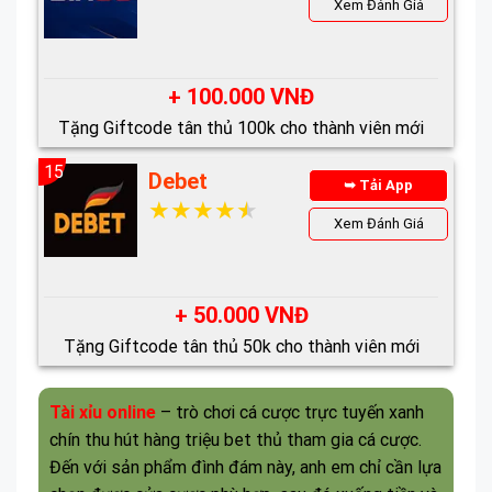
Xem Đánh Giá
+ 100.000 VNĐ
Tặng Giftcode tân thủ 100k cho thành viên mới
15
Debet
➥ Tải App
Xem Đánh Giá
+ 50.000 VNĐ
Tặng Giftcode tân thủ 50k cho thành viên mới
Tài xỉu online
– trò chơi cá cược trực tuyến xanh
chín thu hút hàng triệu bet thủ tham gia cá cược.
Đến với sản phẩm đình đám này, anh em chỉ cần lựa