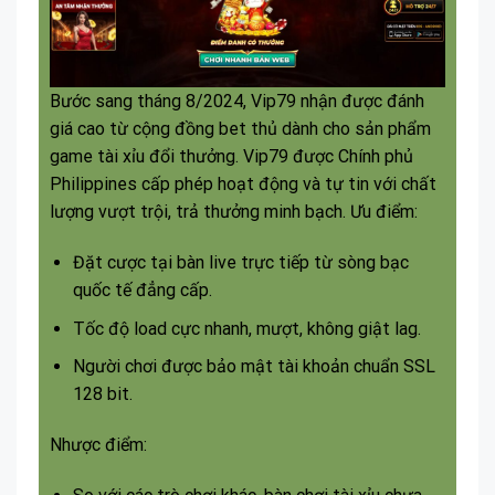
Bước sang tháng 8/2024, Vip79 nhận được đánh
giá cao từ cộng đồng bet thủ dành cho sản phẩm
game tài xỉu đổi thưởng. Vip79 được Chính phủ
Philippines cấp phép hoạt động và tự tin với chất
lượng vượt trội, trả thưởng minh bạch.
Ưu điểm:
Đặt cược tại bàn live trực tiếp từ sòng bạc
quốc tế đẳng cấp.
Tốc độ load cực nhanh, mượt, không giật lag.
Người chơi được bảo mật tài khoản chuẩn SSL
128 bit.
Nhược điểm: