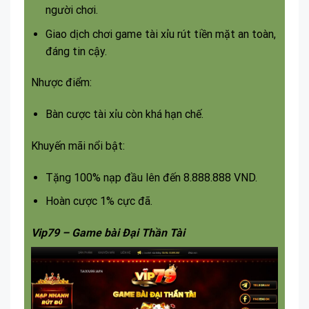
người chơi.
Giao dịch chơi game tài xỉu rút tiền mặt an toàn,
đáng tin cậy.
Nhược điểm:
Bàn cược tài xỉu còn khá hạn chế.
Khuyến mãi nổi bật:
Tặng 100% nạp đầu lên đến 8.888.888 VND.
Hoàn cược 1% cực đã.
Vip79 – Game bài Đại Thần Tài