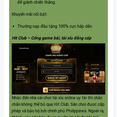
để giành chiến thắng.
Khuyến mãi nổi bật:
Thưởng nạp đầu tặng 100% cực hấp dẫn.
Hit Club – Cổng game bài, tài xỉu đẳng cấp
Nhắc đến nhà cái chơi tài xỉu online uy tín thì chắc
chắn không thể bỏ qua Hit Club. Sân chơi được cấp
phép và bảo hộ bởi chính phủ Philippines. Ngoài ra,