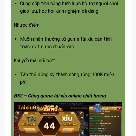
Cung cấp tính năng bình luận hỗ trợ người chơi
giao lưu, học hỏi kinh nghiệm dễ dàng.
Nhược điểm:
Muốn nhận thưởng từ game tài xỉu cần tính
toán, đặt cược chuẩn xác.
Khuyến mãi nổi bật:
Tân thủ đăng ký thành công tặng 100K miễn
phí.
B52 – Cổng game tài xỉu online chất lượng