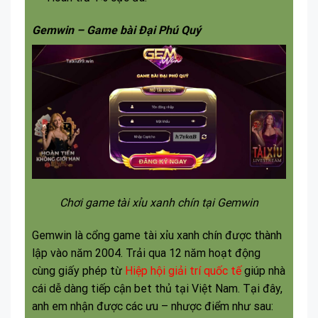
Gemwin – Game bài Đại Phú Quý
Chơi game tài xỉu xanh chín tại Gemwin
Gemwin là cổng game tài xỉu xanh chín được thành
lập vào năm 2004. Trải qua 12 năm hoạt động
cùng giấy phép từ
Hiệp hội giải trí quốc tế
giúp nhà
cái dễ dàng tiếp cận bet thủ tại Việt Nam. Tại đây,
anh em nhận được các ưu – nhược điểm như sau: