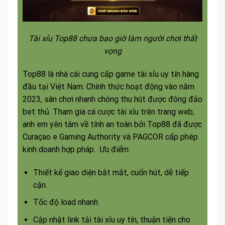
Tài xỉu Top88 chưa bao giờ làm người chơi thất
vọng
Top88 là nhà cái cung cấp game tài xỉu uy tín hàng
đầu tại Việt Nam. Chính thức hoạt động vào năm
2023, sân chơi nhanh chóng thu hút được đông đảo
bet thủ. Tham gia cá cược tài xỉu trên trang web,
anh em yên tâm về tính an toàn bởi Top88 đã được
Curaçao e Gaming Authority và PAGCOR cấp phép
kinh doanh hợp pháp.
Ưu điểm:
Thiết kế giao diện bắt mắt, cuốn hút, dễ tiếp
cận.
Tốc độ load nhanh.
Cập nhật link tải tài xỉu uy tín, thuận tiện cho